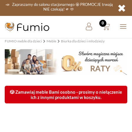
✖
📣
Zapraszamy do salonu stacjonarnego
🤩 PROMOCJE
trwają
NIE
czekają! 🫵 🫶
FUMIO meble dla dzieci
Meble
Biurka dla dzieci i młodzieży
🎲 Zamawiaj meble Bami osobno - prosimy o niełączenie
ich z innymi produktami w koszyku.