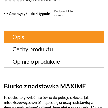
0.00
(Oceny: 0 Recenzje: 0)
Kod produktu:
Czas wysyłki:
do 4 tygodni
11958
Opis
Cechy produktu
Opinie o produkcie
Biurko z nadstawką MAXIME
to doskonały wybór zarówno do pokoju dziecka, jak i
młodzieżowego, wyróżniające się
uroczą nadstawką z
dwoma małymi szufladkami
. Jego
blat o szerokości 124 cm