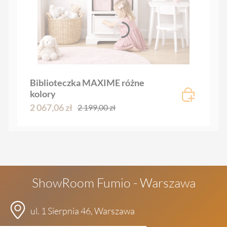
Biblioteczka MAXIME różne
kolory
2 067,06 zł
2 199,00 zł
ShowRoom Fumio - Warszawa
ul. 1 Sierpnia 46, Warszawa