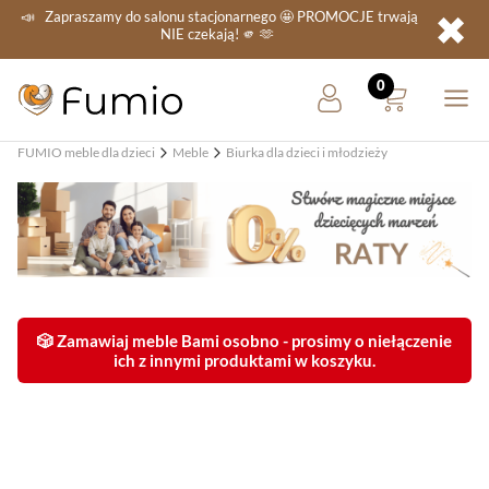
✖
📣
Zapraszamy do salonu stacjonarnego
🤩 PROMOCJE
trwają
NIE
czekają! 🫵 🫶
FUMIO meble dla dzieci
Meble
Biurka dla dzieci i młodzieży
🎲 Zamawiaj meble Bami osobno - prosimy o niełączenie
ich z innymi produktami w koszyku.