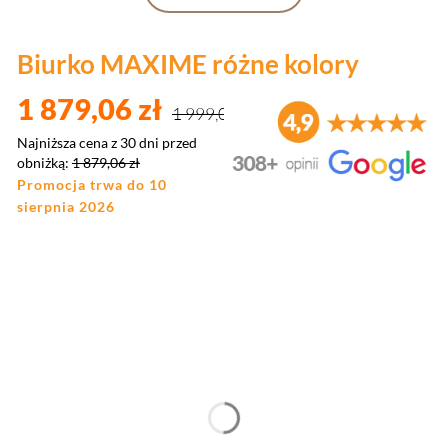
Biurko MAXIME różne kolory
1 879,06 zł
1 999,00 zł
Najniższa cena z 30 dni przed
obniżką:
1 879,06 zł
Promocja trwa do 10
sierpnia 2026
Wybierz wariant produktu:
Poszczególne warianty mogą różnić się ceną
*
Kolor
Wybierz