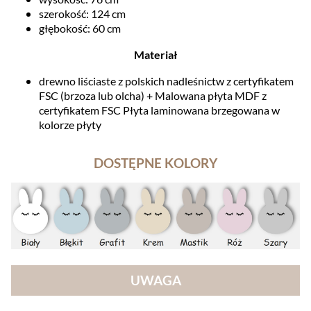
szerokość: 124 cm
głębokość: 60 cm
Materiał
drewno liściaste z polskich nadleśnictw z certyfikatem
FSC (brzoza lub olcha) + Malowana płyta MDF z
certyfikatem FSC Płyta laminowana brzegowana w
kolorze płyty
DOSTĘPNE KOLORY
UWAGA