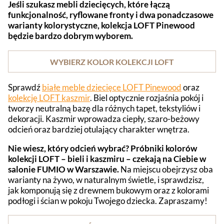
Jeśli szukasz mebli dziecięcych, które łączą
funkcjonalność, ryflowane fronty i dwa ponadczasowe
warianty kolorystyczne, kolekcja LOFT Pinewood
będzie bardzo dobrym wyborem.
WYBIERZ KOLOR KOLEKCJI LOFT
Sprawdź
białe meble dziecięce LOFT Pinewood
oraz
kolekcję LOFT kaszmir
. Biel optycznie rozjaśnia pokój i
tworzy neutralną bazę dla różnych tapet, tekstyliów i
dekoracji. Kaszmir wprowadza ciepły, szaro-beżowy
odcień oraz bardziej otulający charakter wnętrza.
Nie wiesz, który odcień wybrać? Próbniki kolorów
kolekcji LOFT – bieli i kaszmiru – czekają na Ciebie w
salonie FUMIO w Warszawie.
Na miejscu obejrzysz oba
warianty na żywo, w naturalnym świetle, i sprawdzisz,
jak komponują się z drewnem bukowym oraz z kolorami
podłogi i ścian w pokoju Twojego dziecka. Zapraszamy!