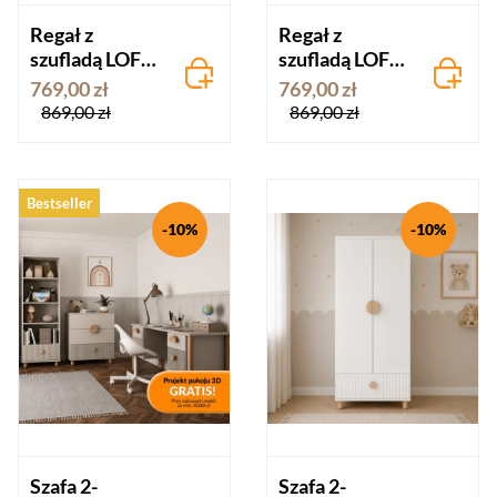
Regał z
Regał z
szufladą LOFT
szufladą LOFT
kaszmir
biały
769,00 zł
769,00 zł
Pinewood
Pinewood
869,00 zł
869,00 zł
Bestseller
-10%
-10%
Szafa 2-
Szafa 2-