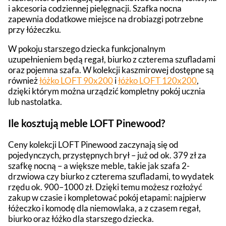
i akcesoria codziennej pielęgnacji. Szafka nocna
zapewnia dodatkowe miejsce na drobiazgi potrzebne
przy łóżeczku.
W pokoju starszego dziecka funkcjonalnym
uzupełnieniem będą regał, biurko z czterema szufladami
oraz pojemna szafa. W kolekcji kaszmirowej dostępne są
również
łóżko LOFT 90x200
i
łóżko LOFT 120x200
,
dzięki którym można urządzić kompletny pokój ucznia
lub nastolatka.
Ile kosztują meble LOFT Pinewood?
Ceny kolekcji LOFT Pinewood zaczynają się od
pojedynczych, przystępnych brył – już od ok. 379 zł za
szafkę nocną – a większe meble, takie jak szafa 2-
drzwiowa czy biurko z czterema szufladami, to wydatek
rzędu ok. 900–1000 zł. Dzięki temu możesz rozłożyć
zakup w czasie i kompletować pokój etapami: najpierw
łóżeczko i komodę dla niemowlaka, a z czasem regał,
biurko oraz łóżko dla starszego dziecka.