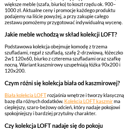
większe meble (szafa, biurko) to koszt rzędu ok. 900–
1000 zł. Aktualne ceny i promocje każdego produktu
podajemy na liście powyżej, a przy zakupie całego
zestawu pomożemy przygotować indywidualną wycenę.
Jakie meble wchodzą w skład kolekcji LOFT?
Podstawowa kolekcja obejmuje komodę z trzema
szufladami, regał z szufladą, szafę 2-drzwiową, łóżeczko
2w1 120x60, biurko z czterema szufladami oraz szafkę
nocną. Wariant kaszmirowy uzupełniają łóżka 90x200 i
120x200.
Czym różni się kolekcja biała od kaszmirowej?
Biała kolekcja LOFT
rozjaśnia wnętrze i tworzy klasyczną
bazę dla różnych dodatków.
Kolekcja LOFT kaszmir
ma
cieplejszy, szaro-beżowy odcień, który nadaje pokojowi
spokojniejszy i bardziej przytulny charakter.
Czy kolekcja LOFT nadaje się do pokoju