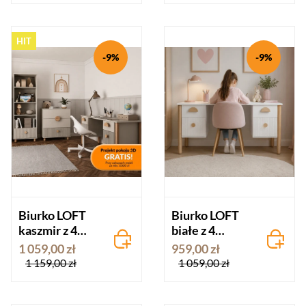
HIT
-9%
-9%
Biurko LOFT
Biurko LOFT
kaszmir z 4
białe z 4
szufladami
szufladami
1 059,00 zł
959,00 zł
Pinewood
Pinewood
1 159,00 zł
1 059,00 zł