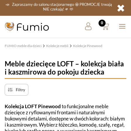
✖
📣
Zapraszamy do salonu stacjonarnego
🤩 PROMOCJE
trwają
NIE
czekają! 🫵 🫶
FUMIO meble dla dzieci
Kolekcje mebli
Kolekcje Pinewood
Meble dziecięce LOFT – kolekcja biała
i kaszmirowa do pokoju dziecka
Filtry
Kolekcja LOFT Pinewood
to funkcjonalne meble
dziecięce z ryflowanymi frontami i naturalnymi
bukowymi detalami, dostępne w dwóch kolorach: białym
i kaszmirowym. Wybierz łóżeczko, komodę, szafę, regał,
biurko lub szafkę nocną, a w wariancie kaszmirowym