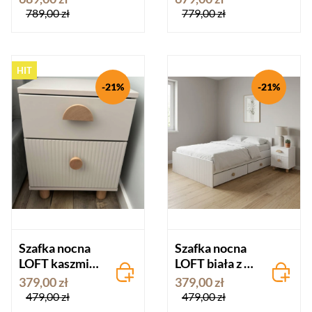
Pinewood
Pinewood
789,00 zł
779,00 zł
HIT
-21%
-21%
Szafka nocna
Szafka nocna
LOFT kaszmir z
LOFT biała z 2
2 szufladami
szufladami
379,00 zł
379,00 zł
Pinewood
Pinewood
479,00 zł
479,00 zł