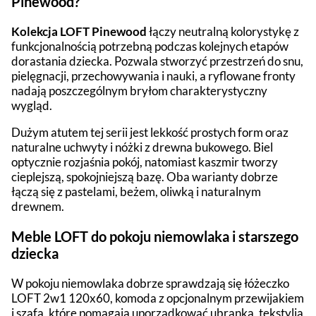
Pinewood?
Kolekcja LOFT Pinewood
łączy neutralną kolorystykę z
funkcjonalnością potrzebną podczas kolejnych etapów
dorastania dziecka. Pozwala stworzyć przestrzeń do snu,
pielęgnacji, przechowywania i nauki, a ryflowane fronty
nadają poszczególnym bryłom charakterystyczny
wygląd.
Dużym atutem tej serii jest lekkość prostych form oraz
naturalne uchwyty i nóżki z drewna bukowego. Biel
optycznie rozjaśnia pokój, natomiast kaszmir tworzy
cieplejszą, spokojniejszą bazę. Oba warianty dobrze
łączą się z pastelami, beżem, oliwką i naturalnym
drewnem.
Meble LOFT do pokoju niemowlaka i starszego
dziecka
W pokoju niemowlaka dobrze sprawdzają się łóżeczko
LOFT 2w1 120x60, komoda z opcjonalnym przewijakiem
i szafa, które pomagają uporządkować ubranka, tekstylia