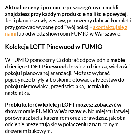
Aktualne ceny i promocje poszczególnych mebli
znajdziesz przy każdym produkcie na liście powyżej.
Jeśli planujesz cały zestaw, pomożemy dobrać komplet i
przygotować wycenę pod Twój pokój –
skontaktuj się z
nami
lub odwiedź showroom FUMIO w Warszawie.
Kolekcja LOFT Pinewood w FUMIO
W FUMIO pomożemy Ci dobrać odpowiednie
meble
dziecięce LOFT Pinewood
do wieku dziecka, wielkości
pokoju i planowanej aranżacji. Możesz wybrać
pojedyncze bryły albo skompletować cały zestaw do
pokoju niemowlaka, przedszkolaka, ucznia lub
nastolatka.
Próbki kolorów kolekcji LOFT możesz zobaczyć w
showroomie FUMIO w Warszawie.
Na miejscu łatwiej
porównasz biel z kaszmirem oraz sprawdzisz, jak oba
odcienie prezentują się w połączeniu z naturalnym
drewnem bukowym.