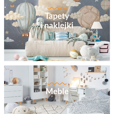
Tapety
i naklejki
Meble