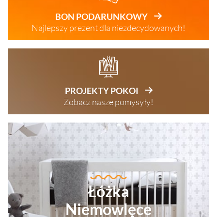
BON PODARUNKOWY
Najlepszy prezent dla niezdecydowanych!
PROJEKTY POKOI
Zobacz nasze pomysyły!
Łóżka
Niemowlęce