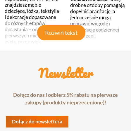
znajdziesz meble
drobne ozdoby pomagają
dziecięce, łóżka, tekstylia
dopełnić aranżację, a
i dekoracje dopasowane
jednocześnie mogą
do różnych etapów
poprawić wygodę i
dorastania – od
organizację codziennej
Rozwiń tekst
pierwszych miesięcy
przestrzeni.
życia, przez wiek
W FUMIO znajdziesz
przedszkolny i szkolny, aż
również dekoracje
po pokój nastolatka.
ścienne dla dzieci: tapety,
Tworzymy miejsce pełne
naklejki i ozdoby
Newsletter
sprawdzonych pomysłów i
przeznaczone do pokoju
starannie wybranych
niemowlaka,
produktów. Dzięki temu
przedszkolaka, ucznia
łatwiej zaplanujesz pokój
oraz nastolatka. Dzięki
Dołącz do nas i odbierz 5% rabatu na pierwsze
do snu, zabawy, nauki i
nim łatwo podkreślisz
przechowywania, a jego
zakupy (produkty nieprzecenione)!
wybrany motyw bez
wyposażenie dopasujesz
przeładowania wnętrza.
do wieku, potrzeb oraz
Biurka
i
krzesła
do
osobowości dziecka.
Dołącz do newslettera
nauki oraz