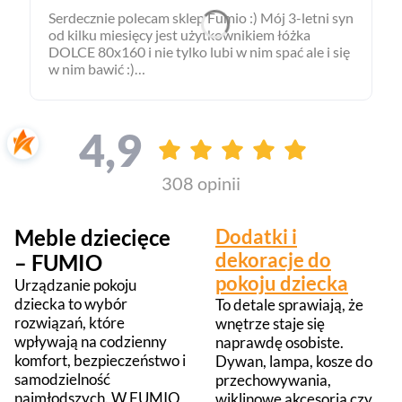
Serdecznie polecam sklep Fumio :) Mój 3-letni syn
od kilku miesięcy jest użytkownikiem łóżka
DOLCE 80x160 i nie tylko lubi w nim spać ale i się
w nim bawić :)
Łóżko jest solidne, bezpieczne, funkcjonalne i wg.
mnie bardzo ładne. Pojemna szuflada bezcenna
jeśli chodzi o przechowywanie :)
4,9
Wyrażając swoją opinię mogę tylko podziękować
Pani Ani za profesjonalną pomoc w wyborze
łóżka i za to że cały proces od zamówienia do jego
308 opinii
realizacji przebiegł bardzo miło i sprawnie. Sklep
bezproblemowo przychylił się również do mojej
prośby o wykonanie tego modelu w wybranym
Meble dziecięce
Dodatki i
przeze mnie kolorze :) Wszystkie moje
oczekiwania zostały w tym sklepie spełnione i
dekoracje do
– FUMIO
dlatego z przyjemnością i łatwością mogę go
pokoju dziecka
Urządzanie pokoju
polecić :)
dziecka to wybór
To detale sprawiają, że
rozwiązań, które
wnętrze staje się
wpływają na codzienny
naprawdę osobiste.
komfort, bezpieczeństwo i
Dywan, lampa, kosze do
samodzielność
przechowywania,
najmłodszych. W FUMIO
wiklinowe akcesoria czy