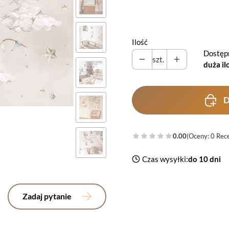
Wybierz
Ilość
Dostęp
szt.
duża il
D
0.00
(Oceny: 0 Rece
Czas wysyłki:
do 10 dni
Zadaj pytanie