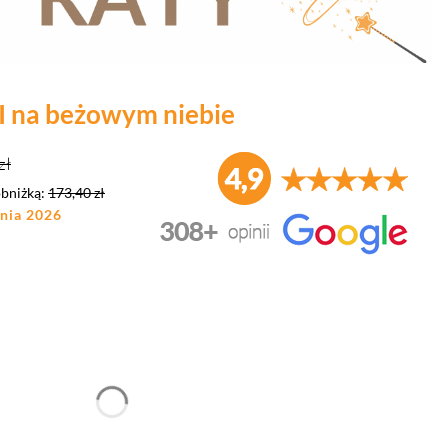
 na beżowym niebie
zł
obniżką:
173,40 zł
pnia 2026
duktu:
nić się ceną