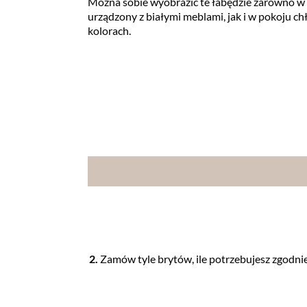
Można sobie wyobrazić te łabędzie zarówno w p
urządzony z białymi meblami, jak i w pokoju c
kolorach.
2.
Zamów tyle brytów, ile potrzebujesz zgodnie 