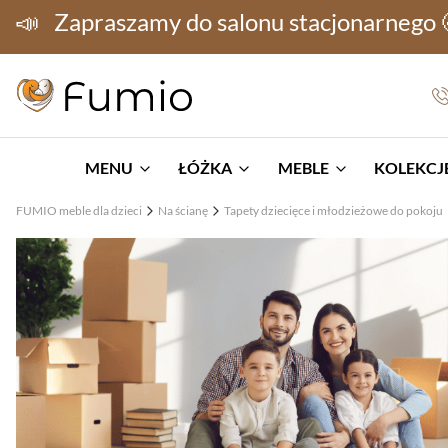
📣
Zapraszamy do salonu stacjonarnego
MENU
ŁÓŻKA
MEBLE
KOLEKCJE
FUMIO meble dla dzieci
Na ścianę
Tapety dziecięce i młodzieżowe do pokoju