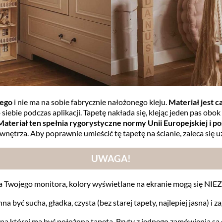
wego
i nie ma na sobie fabrycznie nałożonego kleju.
Materiał jest 
siebie podczas aplikacji. Tapetę nakłada się, klejąc jeden pas obok d
Materiał ten spełnia rygorystyczne normy Unii Europejskiej i pos
ętrza. Aby poprawnie umieścić tę tapetę na ścianie, zaleca się 
UWAGA!
a Twojego monitora, kolory wyświetlane na ekranie mogą się N
na być sucha, gładka, czysta (bez starej tapety, najlepiej jasna) i 
 na której ma być położona tapeta. Bryty z jednego zamówienia 