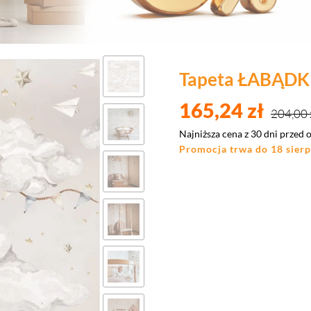
Tapeta ŁABĄDKI
165,24 zł
204,00 
Najniższa cena z 30 dni przed 
Promocja trwa do 18 sier
Wybierz wariant pro
Poszczególne warianty mogą róż
*
Wysokość pasa