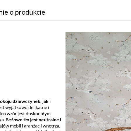
nie o produkcie
okoju dziewczynek, jak i
st wyjątkowo delikatne i
 Ten wzór jest doskonałym
ka.
Beżowe tło jest neutralne i
ajów mebli i aranżacji wnętrza.