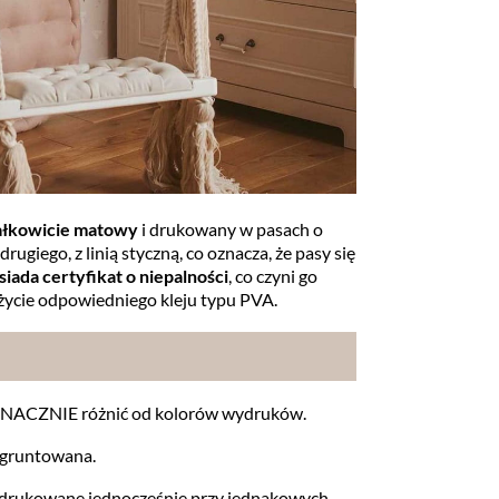
całkowicie matowy
i drukowany w pasach o
rugiego, z linią styczną, co oznacza, że pasy się
iada certyfikat o niepalności
, co czyni go
użycie odpowiedniego kleju typu PVA.
IEZNACZNIE różnić od kolorów wydruków.
zagruntowana.
są drukowane jednocześnie przy jednakowych