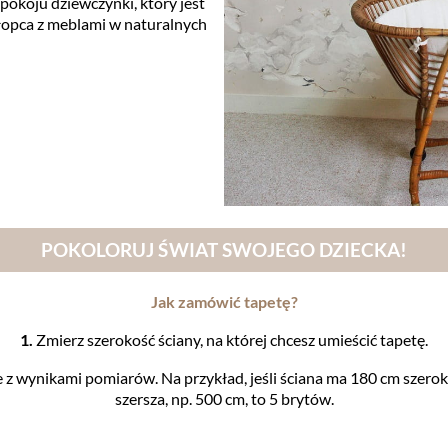
okoju dziewczynki, który jest
hłopca z meblami w naturalnych
POKOLORUJ ŚWIAT SWOJEGO DZIECKA!
Jak zamówić tapetę?
1.
Zmierz szerokość ściany, na której chcesz umieścić tapetę.
z wynikami pomiarów. Na przykład, jeśli ściana ma 180 cm szerokoś
szersza, np. 500 cm, to 5 brytów.