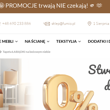
🤩 PROMOCJE
trwają NIE
czekają! 🫵 🫶
+48 690 233 886
sklep@fumio.pl
1 Sierpnia
 MEBLI
NA ŚCIANĘ
TEKSTYLIA
DODATKI I
Tapeta ŁABĄDKI na beżowym niebie