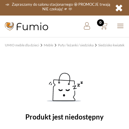
✖
📣
Zapraszamy do salonu stacjonarnego
🤩 PROMOCJE
trwają
NIE
czekają! 🫵 🫶
FUMIO meble dla dzieci
Meble
Pufy / leżanki / siedziska
Siedzisko kwiatek
Produkt jest niedostępny