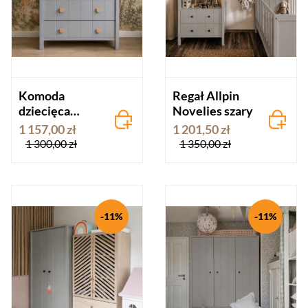
Komoda
Regał Allpin
dziecięca
Novelies szary
Allpin
1 157,00 zł
1 201,50 zł
Novelies szara
1 300,00 zł
1 350,00 zł
-11%
-11%