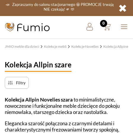
✖
📣
Zapraszamy do salonu stacjonarnego
🤩 PROMOCJE
trwają
NIE
czekają! 🫵 🫶
FUMIO meble dla dzieci
Kolekcje mebli
Kolekcje Novelies
Kolekcja Allpine
Kolekcja Allpin szare
Filtry
Kolekcja Allpin Novelies szara
to minimalistyczne,
nowoczesne i funkcjonalne meble dziecięce do pokoju
niemowlaka, starszego dziecka oraz nastolatka.
Elegancka szarość połączona z czarnymi detalami i
charakterystycznymi frezowaniami tworzy spokojną,