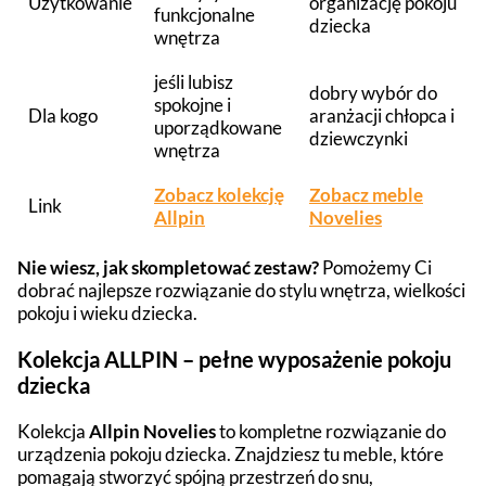
Użytkowanie
organizację pokoju
funkcjonalne
dziecka
wnętrza
jeśli lubisz
dobry wybór do
spokojne i
Dla kogo
aranżacji chłopca i
uporządkowane
dziewczynki
wnętrza
Zobacz kolekcję
Zobacz meble
Link
Allpin
Novelies
Nie wiesz, jak skompletować zestaw?
Pomożemy Ci
dobrać najlepsze rozwiązanie do stylu wnętrza, wielkości
pokoju i wieku dziecka.
Kolekcja ALLPIN – pełne wyposażenie pokoju
dziecka
Kolekcja
Allpin Novelies
to kompletne rozwiązanie do
urządzenia pokoju dziecka. Znajdziesz tu meble, które
pomagają stworzyć spójną przestrzeń do snu,