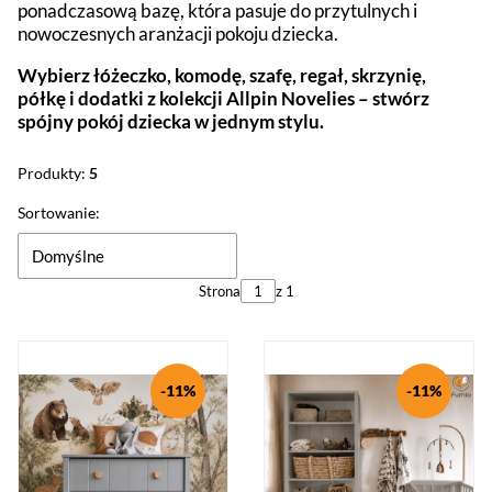
ponadczasową bazę, która pasuje do przytulnych i
nowoczesnych aranżacji pokoju dziecka.
Wybierz łóżeczko, komodę, szafę, regał, skrzynię,
półkę i dodatki z kolekcji Allpin Novelies – stwórz
spójny pokój dziecka w jednym stylu.
Produkty:
5
Lista produktów
Sortowanie:
Domyślne
Strona
z 1
-11%
-11%