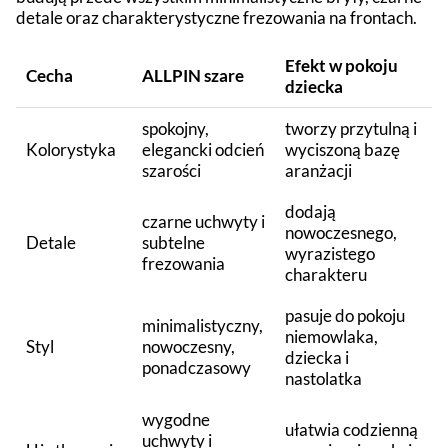
detale oraz charakterystyczne frezowania na frontach.
Efekt w pokoju
Cecha
ALLPIN szare
dziecka
spokojny,
tworzy przytulną i
Kolorystyka
elegancki odcień
wyciszoną bazę
szarości
aranżacji
dodają
czarne uchwyty i
nowoczesnego,
Detale
subtelne
wyrazistego
frezowania
charakteru
pasuje do pokoju
minimalistyczny,
niemowlaka,
Styl
nowoczesny,
dziecka i
ponadczasowy
nastolatka
wygodne
ułatwia codzienną
uchwyty i