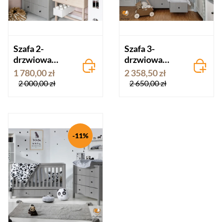
Szafa 2-
Szafa 3-
drzwiowa
drzwiowa
Allpin
Allpin
1 780,00 zł
2 358,50 zł
Novelies szara
Novelies szara
2 000,00 zł
2 650,00 zł
-11%