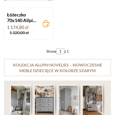
Łóżeczko
70x140 Allpin
Novelies szare
1 174,80 zł
1 320,00 zł
Strona
z 1
KOLEKCJA ALLPIN NOVELIES – NOWOCZESNE
MEBLE DZIECIĘCE W KOLORZE SZARYM