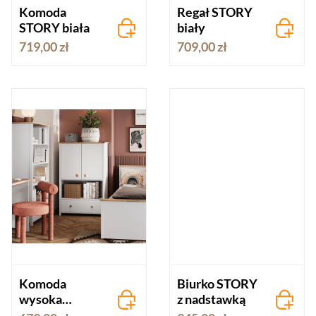
Komoda
Regał STORY
STORY biała
biały
719,00 zł
709,00 zł
Komoda
Biurko STORY
wysoka
z nadstawką
STORY biała