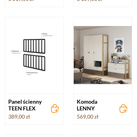
set 7
set 8
Panel ścienny
Komoda
TEEN FLEX
LENNY
389,00 zł
569,00 zł