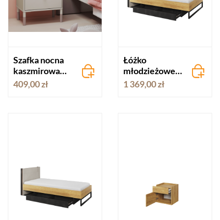
Szafka nocna
Łóżko
kaszmirowa
młodzieżowe
HARMONY
120x200 cm
409,00 zł
1 369,00 zł
TEEN FLEX