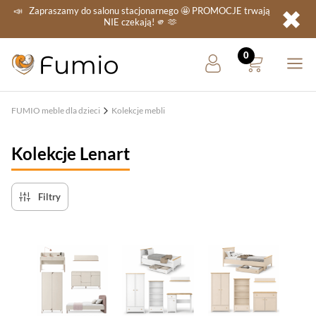
✖
📣
Zapraszamy do salonu stacjonarnego
🤩 PROMOCJE
trwają
NIE
czekają! 🫵 🫶
FUMIO meble dla dzieci
Kolekcje mebli
Kolekcje Lenart
Filtry