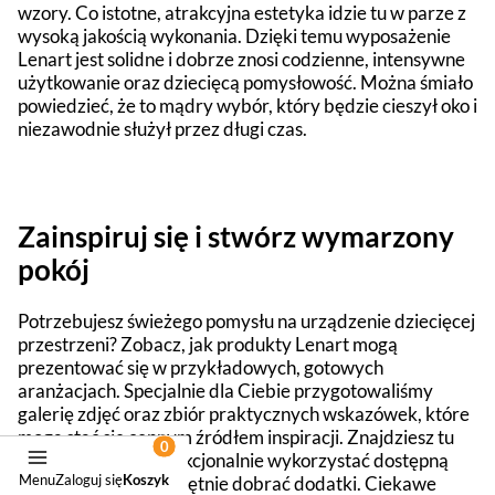
wzory. Co istotne, atrakcyjna estetyka idzie tu w parze z
wysoką jakością wykonania. Dzięki temu wyposażenie
Lenart jest solidne i dobrze znosi codzienne, intensywne
użytkowanie oraz dziecięcą pomysłowość. Można śmiało
powiedzieć, że to mądry wybór, który będzie cieszył oko i
niezawodnie służył przez długi czas.
Zainspiruj się i stwórz wymarzony
pokój
Potrzebujesz świeżego pomysłu na urządzenie dziecięcej
przestrzeni? Zobacz, jak produkty Lenart mogą
prezentować się w przykładowych, gotowych
aranżacjach. Specjalnie dla Ciebie przygotowaliśmy
galerię zdjęć oraz zbiór praktycznych wskazówek, które
mogą stać się cennym źródłem inspiracji. Znajdziesz tu
podpowiedzi, jak funkcjonalnie wykorzystać dostępną
Menu
Zaloguj się
Koszyk
przestrzeń i jak umiejętnie dobrać dodatki. Ciekawe