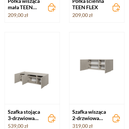
Półka wisząca
Półka ścienna
mała TEEN
TEEN FLEX
FLEX
209,00 zł
209,00 zł
Szafka stojąca
Szafka wisząca
3-drzwiowa
2-drzwiowa
TEEN FLEX
TEEN FLEX
539,00 zł
319,00 zł