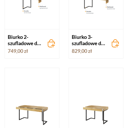
Biurko 2-
Biurko 3-
szufladowe do
szufladowe do
montażu na
łączenia z
749,00 zł
829,00 zł
szafkę TEEN
innymi
FLEX
meblami TEEN
FLEX