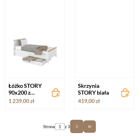
Łóżko STORY
Skrzynia
90x200 z
STORY biała
materacam
1 239,00 zł
419,00 zł
Strona
z 3
Przejdź do ostatniej st