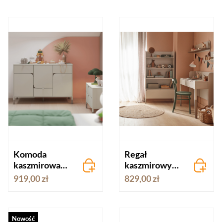
Komoda
Regał
kaszmirowa
kaszmirowy
HARMONY
HARMONY
919,00 zł
829,00 zł
Nowość