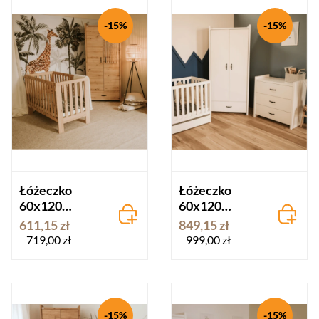
-15%
-15%
Łóżeczko
Łóżeczko
60x120
60x120
AMELIA dąb -
AMELIA biel -
611,15 zł
849,15 zł
wersja II
wersja I
719,00 zł
999,00 zł
-15%
-15%