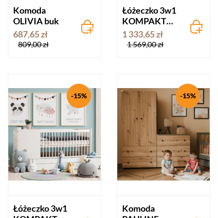
Komoda
Łóżeczko 3w1
OLIVIA buk
KOMPAKT
buk – z komodą
687,65 zł
1 333,65 zł
i przewijakiem
809,00 zł
1 569,00 zł
-15%
-15%
Łóżeczko 3w1
Komoda