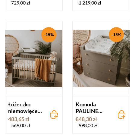
grafit-dąb
grafit-dąb
729,00 zł
1 219,00 zł
-15%
-15%
Łóżeczko
Komoda
niemowlęce
PAULINE
60x120
grafit-sosna
483,65 zł
848,30 zł
PAULINE
569,00 zł
998,00 zł
grafit-sosna