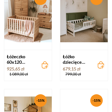
Łóżeczko
Łóżko
60x120
dziecięce
AMELIA dąb -
160x80
925,65 zł
679,15 zł
wersja I
AMELIA biel
1 089,00 zł
799,00 zł
-15%
-15%