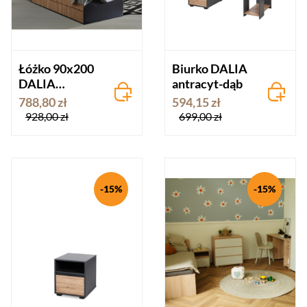
Łóżko 90x200
Biurko DALIA
DALIA
antracyt-dąb
antracyt-dąb
788,80 zł
594,15 zł
928,00 zł
699,00 zł
-15%
-15%