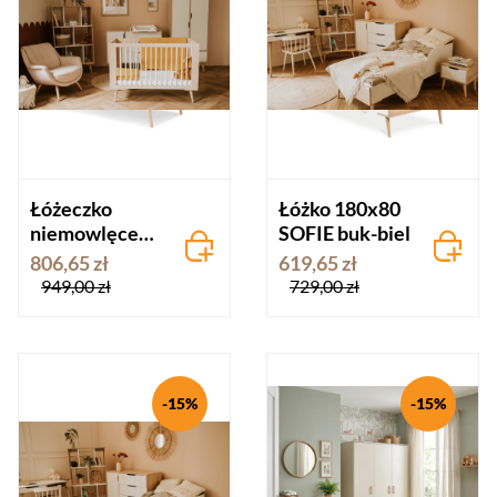
Łóżeczko
Łóżko 180x80
niemowlęce
SOFIE buk-biel
60x120 SOFIE
806,65 zł
619,65 zł
buk-biel
949,00 zł
729,00 zł
-15%
-15%