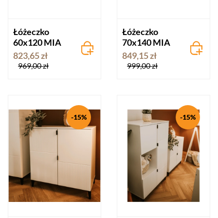
Łóżeczko
Łóżeczko
60x120 MIA
70x140 MIA
823,65 zł
849,15 zł
969,00 zł
999,00 zł
-15%
-15%