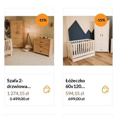
-15%
-15%
Szafa 2-
Łóżeczko
drzwiowa
60x120
AMELIA dąb
AMELIA biel -
1 274,15 zł
594,15 zł
wersja II
1 499,00 zł
699,00 zł