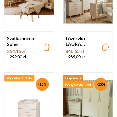
Szafka nocna
Łóżeczko
Sofie
LAURA
szampan-buk
254,15 zł
840,65 zł
60x120
299,00 zł
989,00 zł
LittleSky by
Klupś
Wysyłka do 3 dni
Ekspozycja
-15%
-15%
Wysyłka do 3 dni