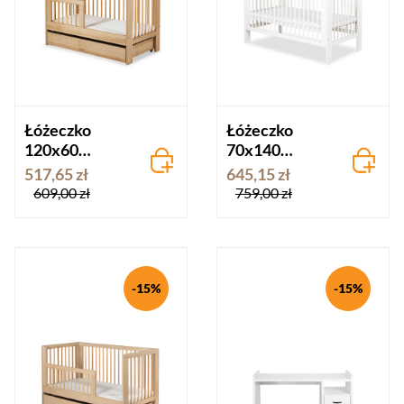
Łóżeczko
Łóżeczko
120x60
70x140
OLIVIA buk
OLIVIA białe
517,65 zł
645,15 zł
609,00 zł
759,00 zł
-15%
-15%