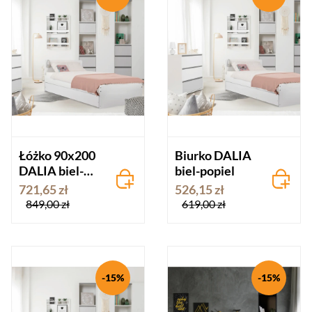
Łóżko 90x200
Biurko DALIA
DALIA biel-
biel-popiel
popiel
721,65 zł
526,15 zł
849,00 zł
619,00 zł
-15%
-15%