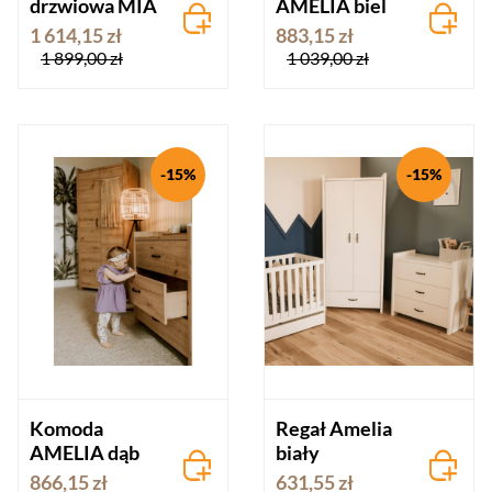
drzwiowa MIA
AMELIA biel
1 614,15 zł
883,15 zł
1 899,00 zł
1 039,00 zł
-15%
-15%
Komoda
Regał Amelia
AMELIA dąb
biały
866,15 zł
631,55 zł