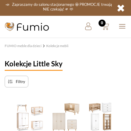
✖
📣
Zapraszamy do salonu stacjonarnego
🤩 PROMOCJE
trwają
NIE
czekają! 🫵 🫶
FUMIO meble dla dzieci
Kolekcje mebli
Kolekcje Little Sky
Filtry