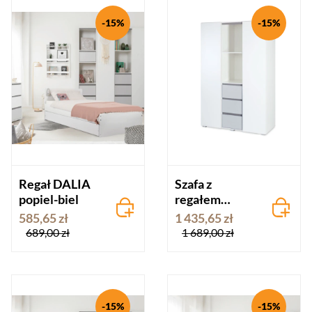
-15%
-15%
Regał DALIA
Szafa z
popiel-biel
regałem
DALIA popiel-
585,65 zł
1 435,65 zł
biel
689,00 zł
1 689,00 zł
-15%
-15%