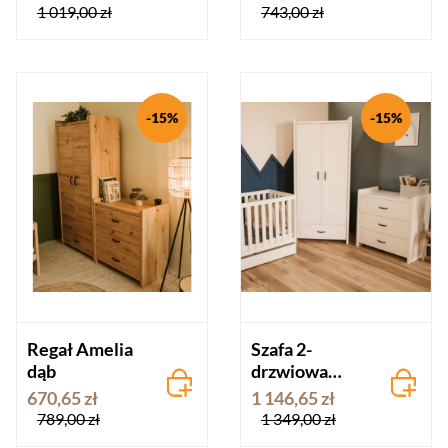
1 019,00 zł
743,00 zł
-15%
-15%
Regał Amelia
Szafa 2-
dąb
drzwiowa
AMELIA biel
670,65 zł
1 146,65 zł
789,00 zł
1 349,00 zł