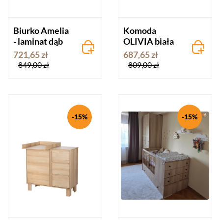
Biurko Amelia
Komoda
- laminat dąb
OLIVIA biała
721,65 zł
687,65 zł
849,00 zł
809,00 zł
-15%
-15%