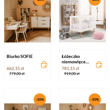
Biurko SOFIE
Łóżeczko
niemowlęce
60x120 SOFIE
662,15 zł
781,15 zł
białe
779,00 zł
919,00 zł
-15%
-15%