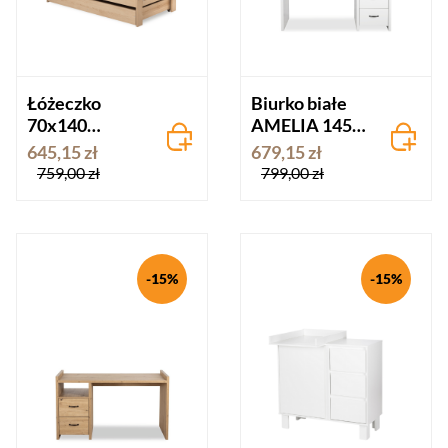
Łóżeczko
Biurko białe
70x140
AMELIA 145
OLIVIA buk
cm
645,15 zł
679,15 zł
759,00 zł
799,00 zł
-15%
-15%