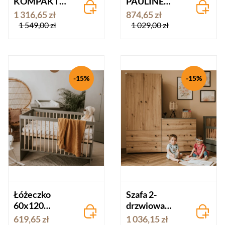
KOMPAKT
PAULINE
białe – z
grafit-dąb
1 316,65 zł
874,65 zł
komodą i
1 549,00 zł
1 029,00 zł
przewijakiem
-15%
-15%
Łóżeczko
Szafa 2-
60x120
drzwiowa
PAULINE
PAULINE
619,65 zł
1 036,15 zł