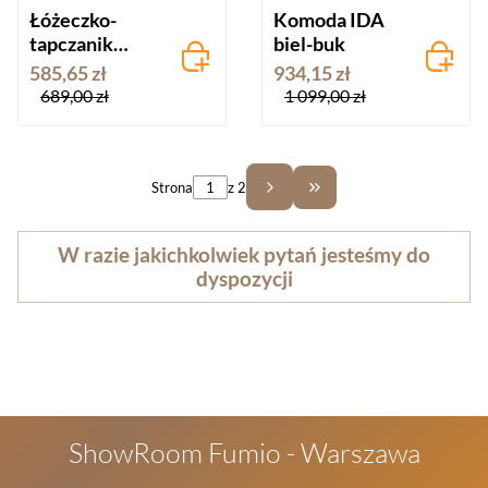
Łóżeczko-
Komoda IDA
tapczanik
biel-buk
70x140 DALIA
585,65 zł
934,15 zł
biel-popiel
689,00 zł
1 099,00 zł
Strona
z 2
Przejdź do ostatniej st
W razie jakichkolwiek pytań jesteśmy do
dyspozycji
ShowRoom Fumio - Warszawa