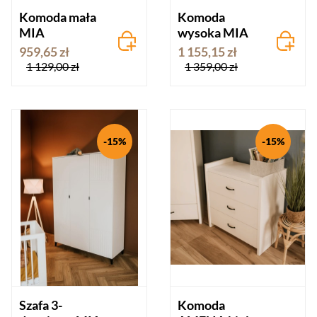
Komoda mała
Komoda
MIA
wysoka MIA
959,65 zł
1 155,15 zł
1 129,00 zł
1 359,00 zł
-15%
-15%
Szafa 3-
Komoda