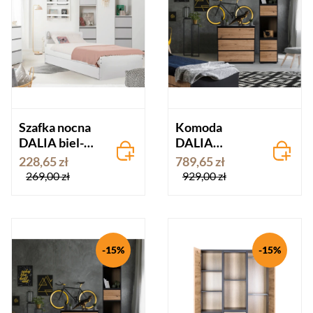
Szafka nocna
Komoda
DALIA biel-
DALIA
popiel
antracyt-dąb
228,65 zł
789,65 zł
269,00 zł
929,00 zł
-15%
-15%