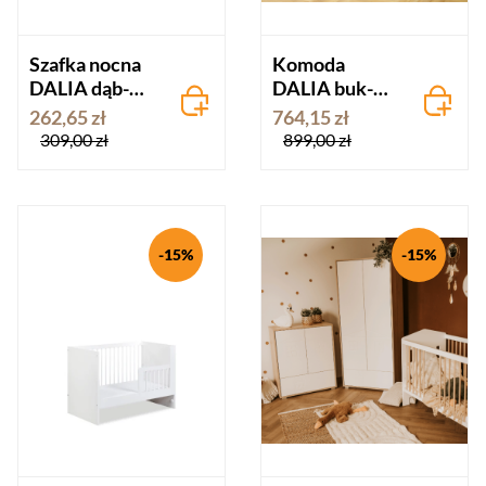
Szafka nocna
Komoda
DALIA dąb-
DALIA buk-
antracyt
popiel
262,65 zł
764,15 zł
309,00 zł
899,00 zł
-15%
-15%