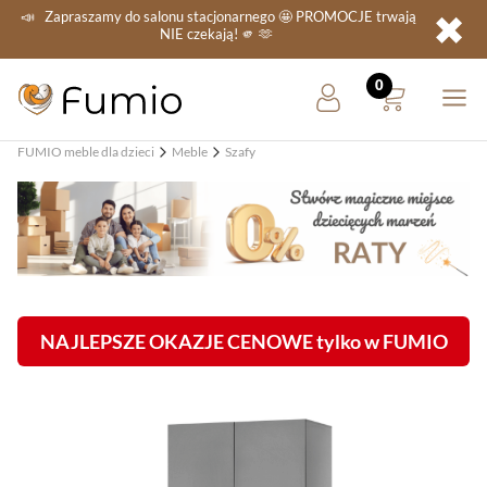
✖
📣
Zapraszamy do salonu stacjonarnego
🤩 PROMOCJE
trwają
NIE
czekają! 🫵 🫶
FUMIO meble dla dzieci
Meble
Szafy
NAJLEPSZE OKAZJE CENOWE tylko w FUMIO