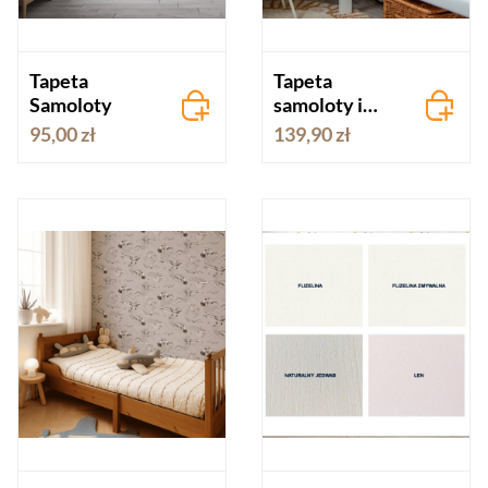
Tapeta
Tapeta
Samoloty
samoloty i
helikoptery
95,00 zł
139,90 zł
granat