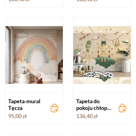
TRAVEL
Tapeta-mural
Tapeta do
Tęcza
pokoju chłopca
ROBOTY
95,00 zł
136,40 zł