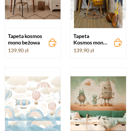
Tapeta kosmos
Tapeta
mono beżowa
Kosmos mono
kremowo-
139,90 zł
139,90 zł
niebieska