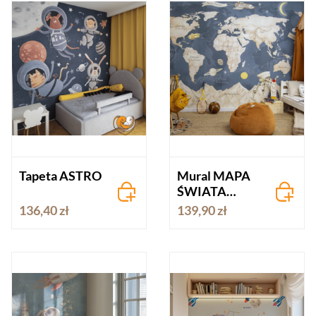
Tapeta ASTRO
Mural MAPA
ŚWIATA
KOSMOS
136,40 zł
139,90 zł