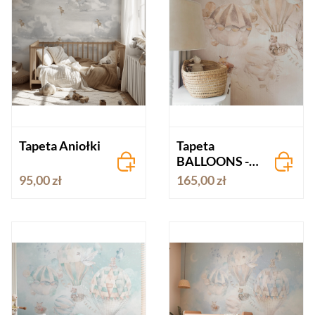
Tapeta Aniołki
Tapeta
BALLOONS -
beż
95,00 zł
165,00 zł