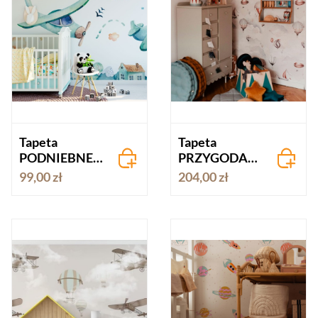
Tapeta
Tapeta
PODNIEBNE
PRZYGODA
PRZYGODY
BALONOWA
99,00 zł
204,00 zł
samoloty