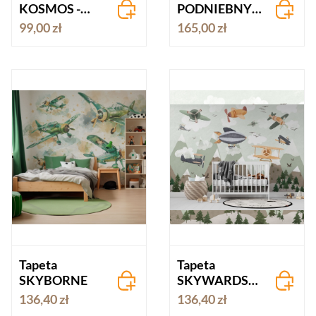
KOSMOS -
PODNIEBNY
różne kolory
ŚWIAT
99,00 zł
165,00 zł
tła
Tapeta
Tapeta
SKYBORNE
SKYWARDS
green
136,40 zł
136,40 zł