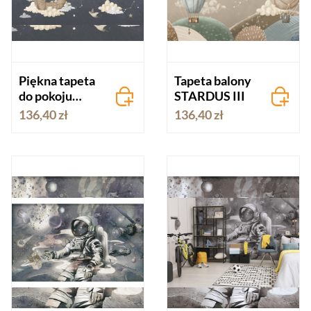
Piękna tapeta
Tapeta balony
do pokoju
STARDUS III
chłopca
136,40 zł
136,40 zł
STARDUS