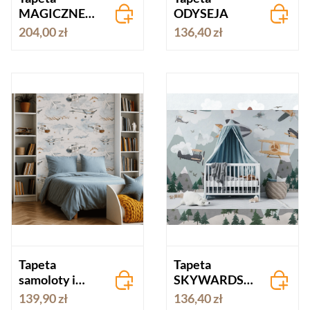
MAGICZNE
ODYSEJA
SAMOLOTY
204,00 zł
136,40 zł
Tapeta
Tapeta
samoloty i
SKYWARDS
helikoptery
blue
139,90 zł
136,40 zł
kremowa