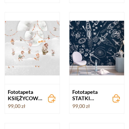
Fototapeta
Fototapeta
KSIĘŻYCOWA
STATKI
WYPRAWA
KOSMICZNE
99,00 zł
99,00 zł