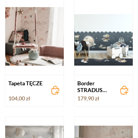
Tapeta TĘCZE
Border
STRADUS
magiczny
104,00 zł
179,90 zł
kosmos