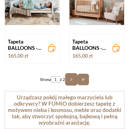
Tapeta
Tapeta
BALLOONS -
BALLOONS -
miętowa
niebieska
165,00 zł
165,00 zł
Strona
z 2
Przejdź do ostatniej st
Urządzasz pokój małego marzyciela lub
odkrywcy? W FUMIO dobierzesz tapetę z
motywem nieba i kosmosu, meble oraz dodatki
tak, aby stworzyć spokojną, bajkową i pełną
wyobraźni aranżację.