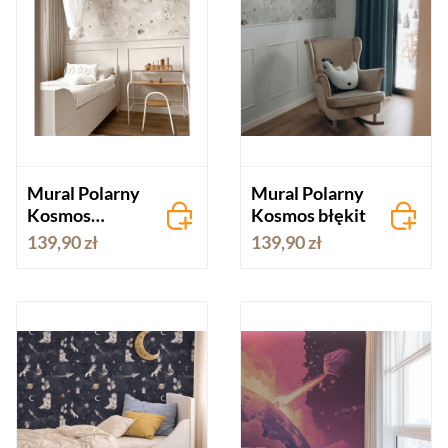
Mural Polarny
Mural Polarny
Kosmos
Kosmos błękit
beżowy
139,90 zł
139,90 zł