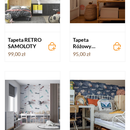
Tapeta RETRO
Tapeta
SAMOLOTY
Różowy
kosmos
99,00 zł
95,00 zł