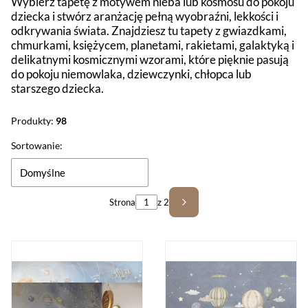
Wybierz tapetę z motywem nieba lub kosmosu do pokoju
dziecka i stwórz aranżację pełną wyobraźni, lekkości i
odkrywania świata. Znajdziesz tu tapety z gwiazdkami,
chmurkami, księżycem, planetami, rakietami, galaktyką i
delikatnymi kosmicznymi wzorami, które pięknie pasują
do pokoju niemowlaka, dziewczynki, chłopca lub
starszego dziecka.
Produkty:
98
Lista produktów
Sortowanie:
Domyślne
Strona
z 2
Następne produkty