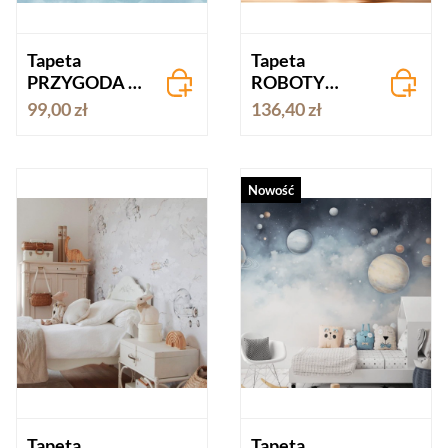
Tapeta
Tapeta
PRZYGODA Z
ROBOTY
WIATREM
ODKRYWCY
99,00 zł
136,40 zł
Nowość
Tapeta
Tapeta