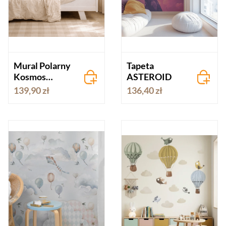
Mural Polarny
Tapeta
Kosmos
ASTEROID
granatowy
139,90 zł
136,40 zł