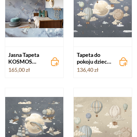
Jasna Tapeta
Tapeta do
KOSMOS
pokoju dziecka
niebieska
z balonami
165,00 zł
136,40 zł
STARDUS II