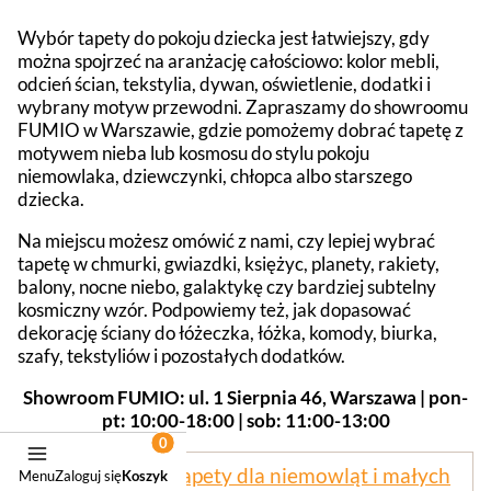
Wybór tapety do pokoju dziecka jest łatwiejszy, gdy
można spojrzeć na aranżację całościowo: kolor mebli,
odcień ścian, tekstylia, dywan, oświetlenie, dodatki i
wybrany motyw przewodni. Zapraszamy do showroomu
FUMIO w Warszawie, gdzie pomożemy dobrać tapetę z
motywem nieba lub kosmosu do stylu pokoju
niemowlaka, dziewczynki, chłopca albo starszego
dziecka.
Na miejscu możesz omówić z nami, czy lepiej wybrać
tapetę w chmurki, gwiazdki, księżyc, planety, rakiety,
balony, nocne niebo, galaktykę czy bardziej subtelny
kosmiczny wzór. Podpowiemy też, jak dopasować
dekorację ściany do łóżeczka, łóżka, komody, biurka,
szafy, tekstyliów i pozostałych dodatków.
Showroom FUMIO: ul. 1 Sierpnia 46, Warszawa | pon-
pt: 10:00-18:00 | sob: 11:00-13:00
Zobacz także:
tapety dla niemowląt i małych
Menu
Zaloguj się
Koszyk