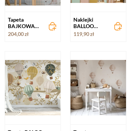
Tapeta
Naklejki
BAJKOWA
BALLOO
BALONY I
BALLOO
204,00 zł
119,90 zł
LATAWCE