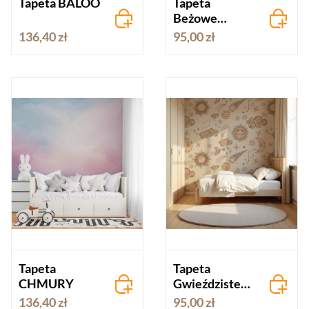
Tapeta BALOO
Tapeta
Beżowe
balony
136,40 zł
95,00 zł
Tapeta
Tapeta
CHMURY
Gwieździste
niebo beż
136,40 zł
95,00 zł