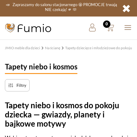
✖
📣
Zapraszamy do salonu stacjonarnego
🤩 PROMOCJE
trwają
NIE
czekają! 🫵 🫶
FUMIO meble dla dzieci
Na ścianę
Tapety dziecięce i młodzieżowe do pokoju
Tapety niebo i kosmos
Filtry
Tapety niebo i kosmos do pokoju
dziecka — gwiazdy, planety i
bajkowe motywy