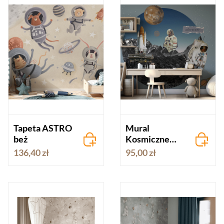
Tapeta ASTRO
Mural
beż
Kosmiczne
przygody
136,40 zł
95,00 zł