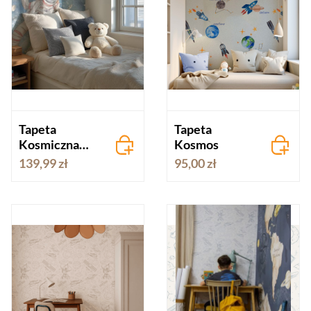
Tapeta
Tapeta
Kosmiczna
Kosmos
Przygoda –
139,99 zł
95,00 zł
astronautą i
rakiety