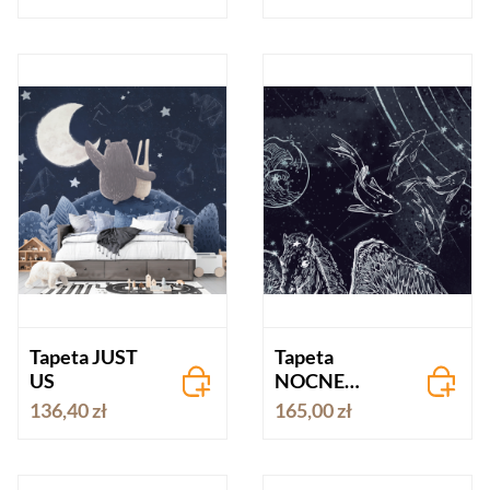
Tapeta JUST
Tapeta
US
NOCNE
NIEBO
136,40 zł
165,00 zł