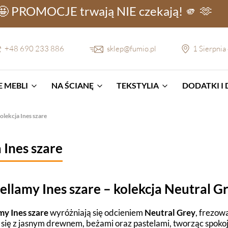
🤩 PROMOCJE
trwają NIE
czekają! 🫵 🫶
+48 690 233 886
sklep@fumio.pl
1 Sierpnia
 MEBLI
NA ŚCIANĘ
TEKSTYLIA
DODATKI I
olekcja Ines szare
 Ines szare
llamy Ines szare – kolekcja Neutral G
y Ines szare
wyróżniają się odcieniem
Neutral Grey
, frezow
 się z jasnym drewnem, beżami oraz pastelami, tworząc spokoj