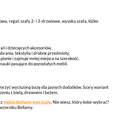
a, regał, szafy 2- i 3-drzwiowe, wysoka szafa, łóżko
ń i dziecięcych akcesoriów,
ubrania, tekstylia i drobne przedmioty,
ionie i zajmuje mniej miejsca na szerokość,
 nauki pasujące do pozostałych mebli.
tworzyć wyciszoną bazę dla jasnych dodatków. Szary wariant
zeniu z bielą, drewnem i beżem.
cz
meble Bellamy Ines białe
. Nie wiesz, który kolor wybrać?
wzorniku Bellamy.