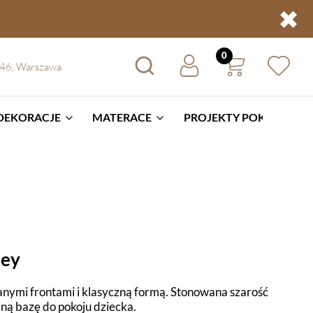
✖
 46, Warszawa
 DEKORACJE
MATERACE
PROJEKTY POKOI
BL
rey
anymi frontami i klasyczną formą. Stonowana szarość
ną bazę do pokoju dziecka.