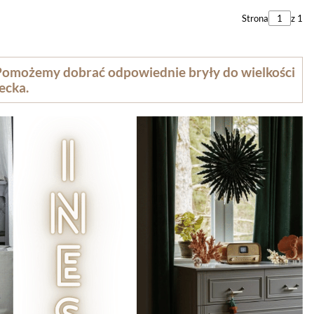
Strona
z 1
Pomożemy dobrać odpowiednie bryły do wielkości
ecka.