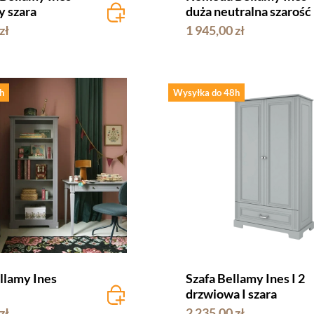
y szara
duża neutralna szarość
zł
1 945,00 zł
h
Wysyłka do 48h
llamy Ines
Szafa Bellamy Ines I 2
drzwiowa I szara
zł
2 235,00 zł