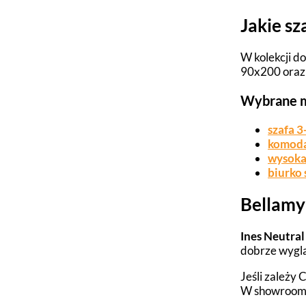
Jakie sz
W kolekcji d
90x200 oraz 
Wybrane m
szafa 3
komoda
wysoka
biurko 
Bellamy 
Ines Neutral
dobrze wyglą
Jeśli zależy
W showroomi