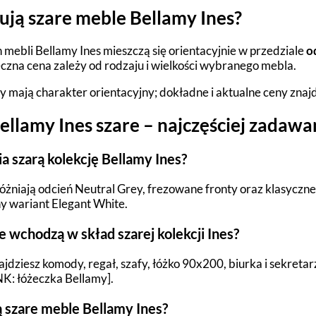
tują szare meble Bellamy Ines?
 mebli Bellamy Ines mieszczą się orientacyjnie w przedziale
o
eczna cena zależy od rodzaju i wielkości wybranego mebla.
 mają charakter orientacyjny; dokładne i aktualne ceny znaj
ellamy Ines szare – najczęściej zadawa
a szarą kolekcję Bellamy Ines?
óżniają odcień Neutral Grey, frezowane fronty oraz klasyczne
ny wariant Elegant White.
e wchodzą w skład szarej kolekcji Ines?
ajdziesz komody, regał, szafy, łóżko 90x200, biurka i sekreta
NK: łóżeczka Bellamy].
ją szare meble Bellamy Ines?