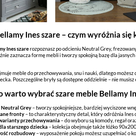
llamy Ines szare – czym wyróżnia się 
y Ines szare
rozpoznasz po odcieniu Neutral Grey, frezowany
źnie zaznacza formę mebli i tworzy spokojną bazę dla jasnyc
jmuje meble do przechowywania, snu i nauki, dlatego możesz 
iecka. Poszczególne bryły są dostępne oddzielnie – nie musis
o warto wybrać szare meble Bellamy I
 Neutral Grey
– tworzy spokojniejsze, bardziej wyciszone wnęt
ane fronty
– to charakterystyczny detal, który odróżnia Ines o
warianty przechowywania
– do wyboru są komody, regał oraz 
la starszego dziecka
– kolekcja obejmuje także łóżko 90x200,
ość rozbudowy
– wyposażenie pokoju możesz uzupełniać o kole