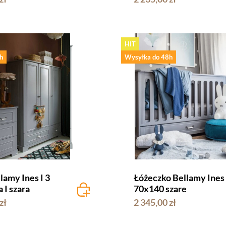
HIT
h
Wysyłka do 48h
lamy Ines I 3
Łóżeczko Bellamy Ines
 I szara
70x140 szare
zł
2 345,00 zł