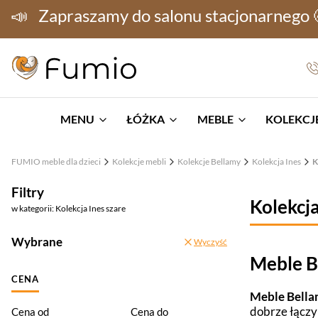
📣
Zapraszamy do salonu stacjonarnego
MENU
ŁÓŻKA
MEBLE
KOLEKCJE
FUMIO meble dla dzieci
Kolekcje mebli
Kolekcje Bellamy
Kolekcja Ines
K
Filtry
Kolekcja
w kategorii: Kolekcja Ines szare
Wybrane
Wyczyść
Meble Be
CENA
Meble Bellam
dobrze łączy
Cena od
Cena do