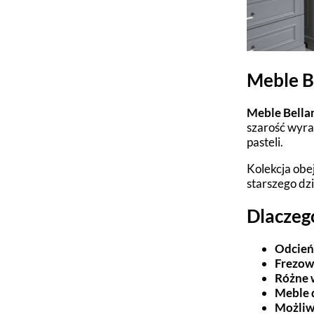
Meble Be
Meble Bellam
szarość wyra
pasteli.
Kolekcja obe
starszego dz
Dlaczeg
Odcień
Frezow
Różne 
Meble d
Możliw