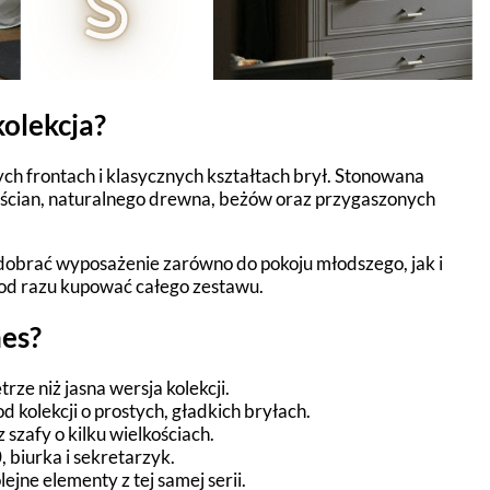
kolekcja?
ch frontach i klasycznych kształtach brył. Stonowana
h ścian, naturalnego drewna, beżów oraz przygaszonych
dobrać wyposażenie zarówno do pokoju młodszego, jak i
z od razu kupować całego zestawu.
nes?
rze niż jasna wersja kolekcji.
d kolekcji o prostych, gładkich bryłach.
szafy o kilku wielkościach.
 biurka i sekretarzyk.
jne elementy z tej samej serii.