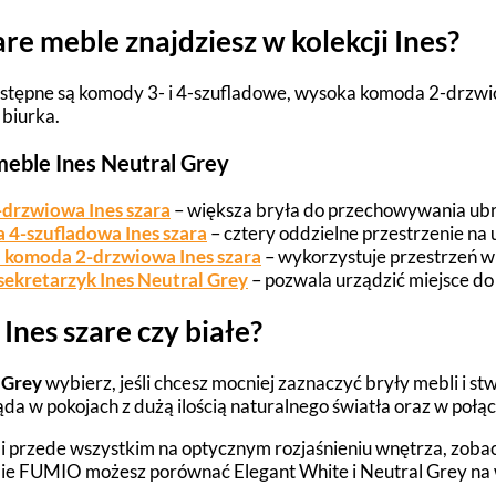
are meble znajdziesz w kolekcji Ines?
ostępne są komody 3- i 4-szufladowe, wysoka komoda 2-drzwiow
biurka.
eble Ines Neutral Grey
-drzwiowa Ines szara
– większa bryła do przechowywania ubra
 4-szufladowa Ines szara
– cztery oddzielne przestrzenie na 
 komoda 2-drzwiowa Ines szara
– wykorzystuje przestrzeń w p
sekretarzyk Ines Neutral Grey
– pozwala urządzić miejsce do
Ines szare czy białe?
 Grey
wybierz, jeśli chcesz mocniej zaznaczyć bryły mebli i s
da w pokojach z dużą ilością naturalnego światła oraz w połąc
 Ci przede wszystkim na optycznym rozjaśnieniu wnętrza, zoba
e FUMIO możesz porównać Elegant White i Neutral Grey na 