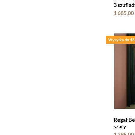
3 szuflad
1 685,00 
Wysyłka do 48
Regał Be
szary
1 295,00 