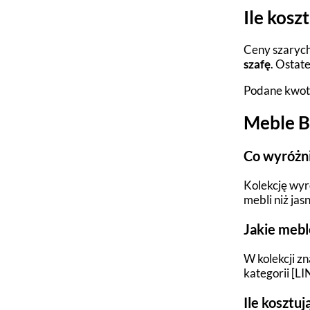
Ile kosz
Ceny szarych
szafę
. Ostat
Podane kwoty
Meble B
Co wyróżni
Kolekcję wyr
mebli niż jas
Jakie mebl
W kolekcji zn
kategorii [LI
Ile kosztu