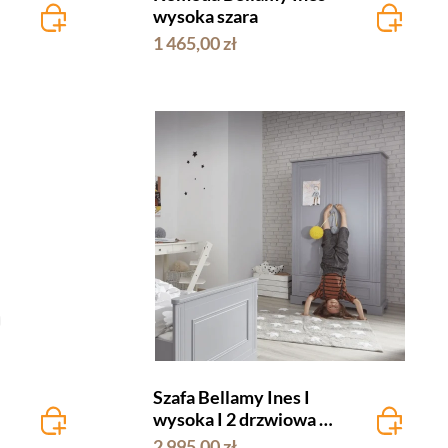
wysoka szara
1 465,00 zł
Szafa Bellamy Ines I
wysoka I 2 drzwiowa I
szara
2 995,00 zł