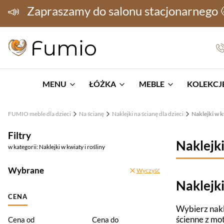
📣
Zapraszamy do salonu stacjonarnego
MENU
ŁÓŻKA
MEBLE
KOLEKCJE
FUMIO meble dla dzieci
Na ścianę
Naklejki na ścianę dla dzieci
Naklejki w k
Filtry
Naklejki
w kategorii: Naklejki w kwiaty i rośliny
Wybrane
Wyczyść
Naklejki
CENA
Wybierz nakle
ścienne z mot
Cena od
Cena do