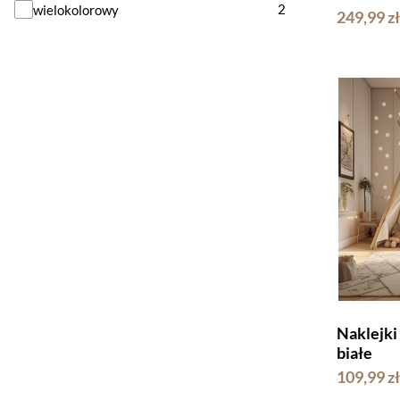
2
wielokolorowy
249,99 zł
Naklejk
białe
109,99 zł