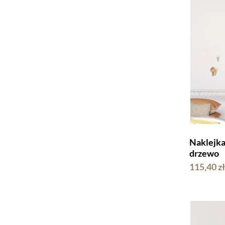
Naklejka LITTLE O
drzewo
115,40 zł