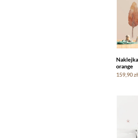
Naklej
orange
159,90 zł