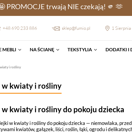
🤩 PROMOCJE
trwają NIE
czekają! 🫵 🫶
+48 690 233 886
sklep@fumio.pl
1 Sierpnia
 MEBLI
NA ŚCIANĘ
TEKSTYLIA
DODATKI I
wiaty i rośliny
 w kwiaty i rośliny
 w kwiaty i rośliny do pokoju dziecka
jki w kwiaty i rośliny do pokoju dziecka — niemowlaka, przed
ywami kwiatów, gałązek, liści, roślin, łąki, ogrodu i delikatny