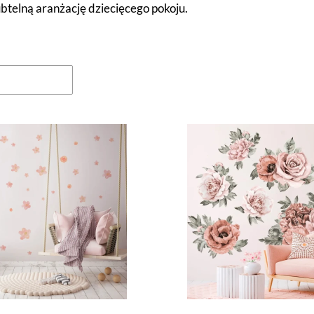
ubtelną aranżację dziecięcego pokoju.
oduktów