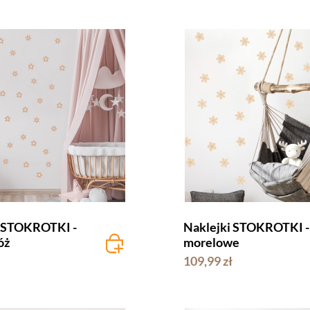
i STOKROTKI -
Naklejki STOKROTKI -
óż
morelowe
109,99 zł