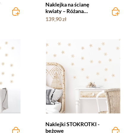
Y
Naklejka na ścianę
kwiaty – Różana
Polana biała
139,90 zł
Naklejki STOKROTKI -
beżowe