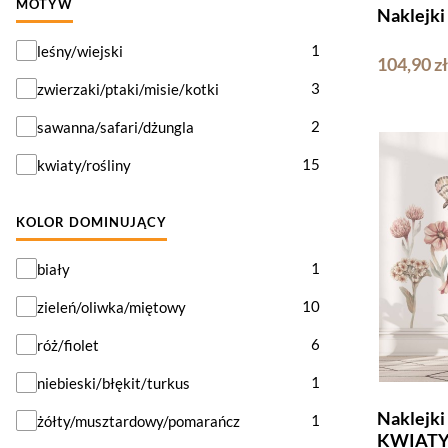
MOTYW
Naklejk
Motyw
1
leśny/wiejski
104,90 zł
3
zwierzaki/ptaki/misie/kotki
2
sawanna/safari/dżungla
15
kwiaty/rośliny
KOLOR DOMINUJĄCY
Kolor dominujący
1
biały
10
zieleń/oliwka/miętowy
6
róż/fiolet
1
niebieski/błękit/turkus
Naklejk
1
żółty/musztardowy/pomarańcz
KWIATY -