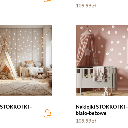
109,99 zł
i STOKROTKI -
Naklejki STOKROTKI -
biało-beżowe
109,99 zł