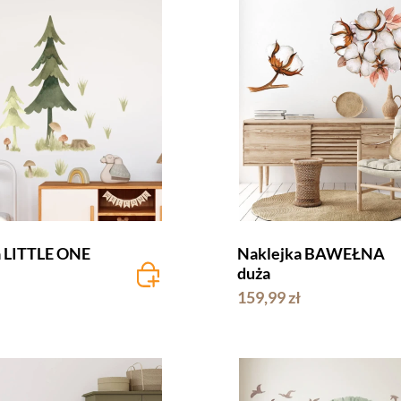
NE
Naklejka BAWEŁNA
duża
159,99 zł