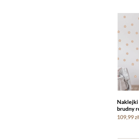
Naklejk
brudny r
109,99 zł