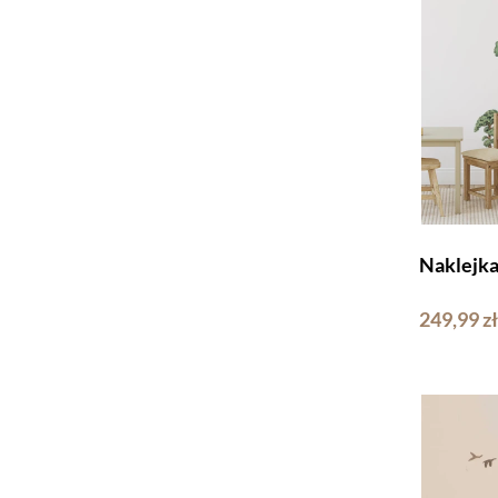
Naklejk
249,99 zł