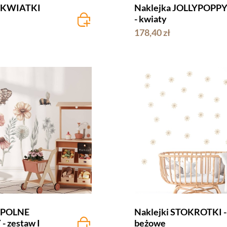
i KWIATKI
Naklejka JOLLYPOPP
- kwiaty
178,40 zł
i POLNE
Naklejki STOKROTKI -
 zestaw I
beżowe