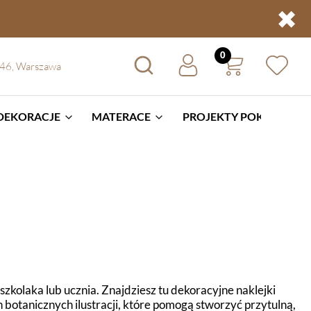
✖
 46, Warszawa
 DEKORACJE
MATERACE
PROJEKTY POKOI
BL
szkolaka lub ucznia. Znajdziesz tu dekoracyjne naklejki
ch botanicznych ilustracji, które pomogą stworzyć przytulną,