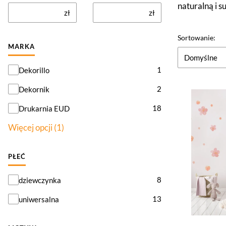
naturalną i s
zł
zł
Lista pr
Sortowanie:
MARKA
Domyślne
Marka
1
Dekorillo
2
Dekornik
18
Drukarnia EUD
Więcej opcji (1)
PŁEĆ
Płeć
8
dziewczynka
13
uniwersalna