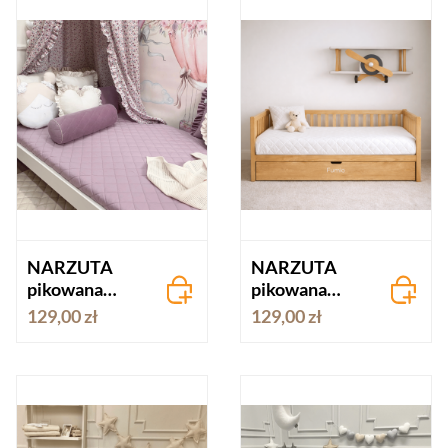
NARZUTA
NARZUTA
pikowana
pikowana
BAWEŁNA
BAWEŁNA
129,00 zł
129,00 zł
lawenda
biała