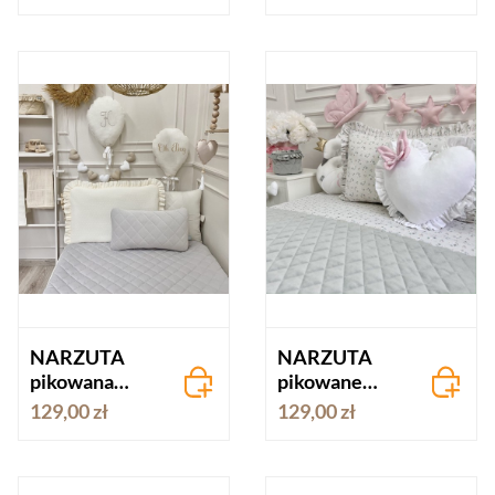
velvet
SŁONIOWA
velvet
NARZUTA
NARZUTA
pikowana
pikowane
DELIKATNY
SZARA velvet
129,00 zł
129,00 zł
SZARY velvet