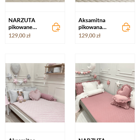
NARZUTA
Aksamitna
pikowane
pikowana
JASNY BEŻ
narzuta
129,00 zł
129,00 zł
velvet
VELVET -
beżowa