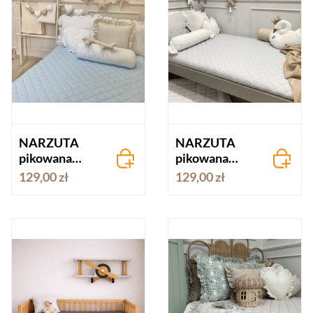
NARZUTA
NARZUTA
pikowana
pikowana
BAWEŁNA
BAWEŁNA
129,00 zł
129,00 zł
niebieska
jasny szary