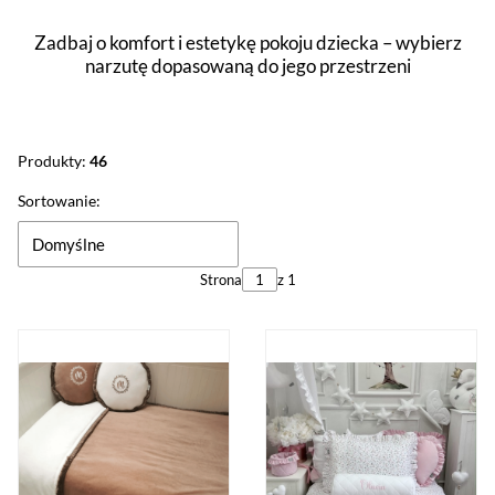
Zadbaj o komfort i estetykę pokoju dziecka – wybierz
narzutę dopasowaną do jego przestrzeni
Produkty:
46
Lista produktów
Sortowanie:
Domyślne
Strona
z 1