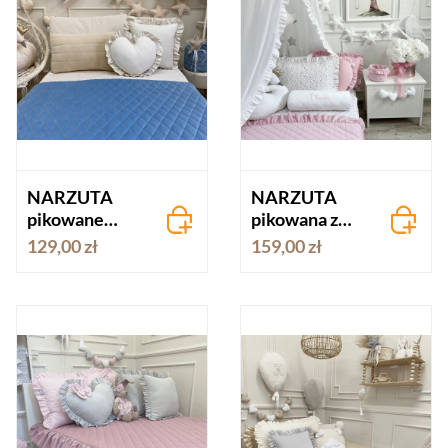
NARZUTA
NARZUTA
pikowane
pikowana z
JEANSOWY
falbanką
129,00 zł
159,00 zł
NIEBIESKI
BAJKOWY
velvet
RÓŻ velvet