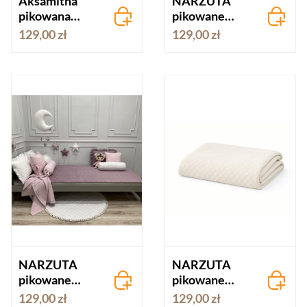
Aksamitna
NARZUTA
pikowana
pikowane
narzuta
DELIKATNY
129,00 zł
129,00 zł
VELVET -
RÓŻ velvet
pastelowy róż
NARZUTA
NARZUTA
pikowane
pikowane
JAGODA
KOŚĆ
129,00 zł
129,00 zł