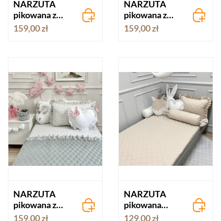
NARZUTA
NARZUTA
pikowana z
pikowana z
falbanką KOŚĆ
falbanką
159,00 zł
159,00 zł
SŁONIOWA
JAGODA
velvet
velvet
NARZUTA
NARZUTA
pikowana z
pikowana
falbanką
BAWEŁNA
159,00 zł
129,00 zł