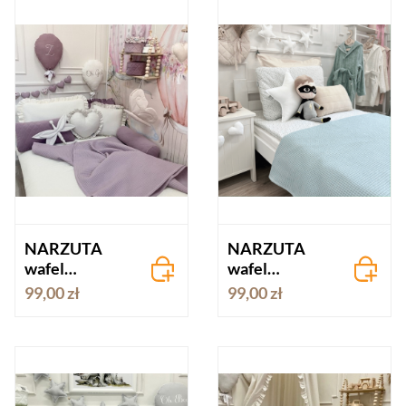
NARZUTA
NARZUTA
wafel
wafel
LAWENDA
MIĘTOWA
99,00 zł
99,00 zł