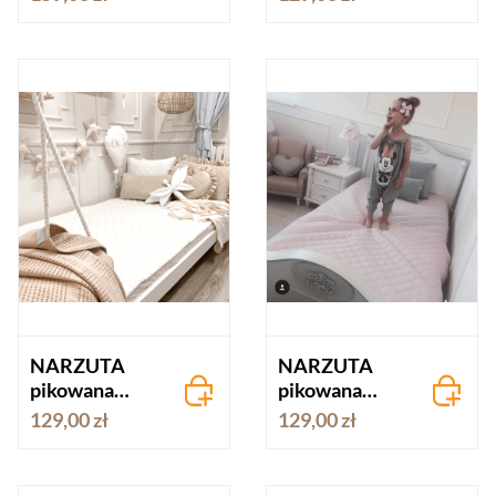
SZARA velvet
beżowa
NARZUTA
NARZUTA
pikowana
pikowana
BAWEŁNA
BAWEŁNA
129,00 zł
129,00 zł
kość słoniowa
pudrowy róż