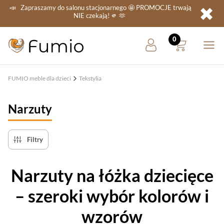
✖
📣
Zapraszamy do salonu stacjonarnego
🤩 PROMOCJE
trwają
NIE
czekają! 🫵 🫶
FUMIO meble dla dzieci
Tekstylia
Narzuty
Filtry
Narzuty na łóżka dziecięce
– szeroki wybór kolorów i
wzorów