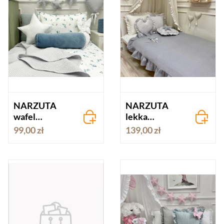
NARZUTA
NARZUTA
wafel
lekka
PORCELANO
WAFELKOWA
99,00 zł
139,00 zł
WO SZARY
z falbanką -
ciemnoszara