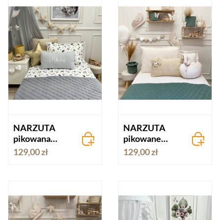
NARZUTA
NARZUTA
pikowana
pikowane
STALOWY
BUTELKOWA
129,00 zł
129,00 zł
SZARY velvet
ZIELEŃ velvet