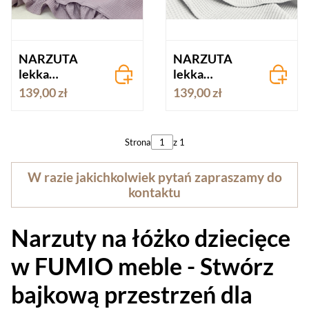
NARZUTA
NARZUTA
lekka
lekka
WAFELKOWA
WAFELKOWA
139,00 zł
139,00 zł
z falbanką -
z falbanką -
lawendowa
porcelanowo
szary
Strona
z 1
W razie jakichkolwiek pytań zapraszamy do
kontaktu
Narzuty na łóżko dziecięce
w FUMIO meble - Stwórz
bajkową przestrzeń dla