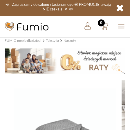
✖
📣
Zapraszamy do salonu stacjonarnego
🤩 PROMOCJE
trwają
NIE
czekają! 🫵 🫶
FUMIO meble dla dzieci
Tekstylia
Narzuty