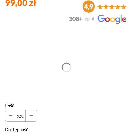
99,00 zł
Wybierz wariant produktu:
Poszczególne warianty mogą różnić się ceną
*
Rozmiar
Wybierz
Ilość
szt.
Dostępność: