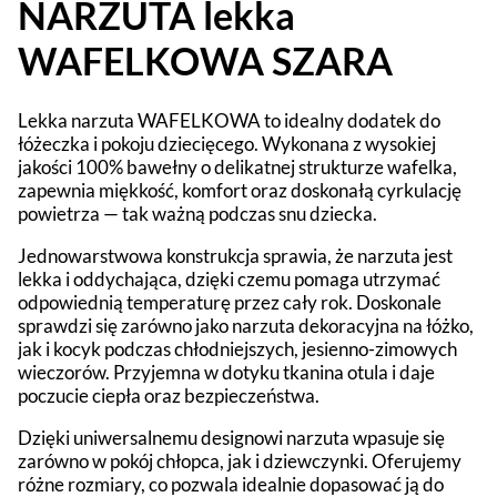
NARZUTA lekka
WAFELKOWA SZARA
Lekka narzuta WAFELKOWA to idealny dodatek do
łóżeczka i pokoju dziecięcego. Wykonana z wysokiej
jakości 100% bawełny o delikatnej strukturze wafelka,
zapewnia miękkość, komfort oraz doskonałą cyrkulację
powietrza — tak ważną podczas snu dziecka.
Jednowarstwowa konstrukcja sprawia, że narzuta jest
lekka i oddychająca, dzięki czemu pomaga utrzymać
odpowiednią temperaturę przez cały rok. Doskonale
sprawdzi się zarówno jako narzuta dekoracyjna na łóżko,
jak i kocyk podczas chłodniejszych, jesienno-zimowych
wieczorów. Przyjemna w dotyku tkanina otula i daje
poczucie ciepła oraz bezpieczeństwa.
Dzięki uniwersalnemu designowi narzuta wpasuje się
zarówno w pokój chłopca, jak i dziewczynki. Oferujemy
różne rozmiary, co pozwala idealnie dopasować ją do