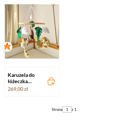
Karuzela do
łóżeczka
Zielone Safari
269,00 zł
Strona
z 1