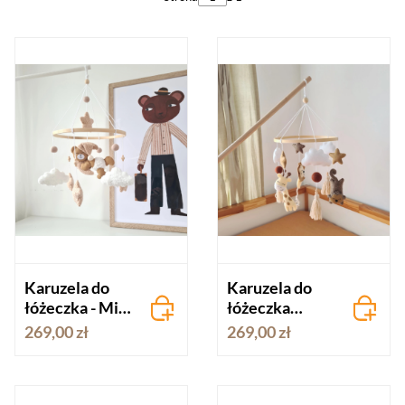
Karuzela do
Karuzela do
łóżeczka - Miś
łóżeczka
na Księżycu
Beżowe Safari
269,00 zł
269,00 zł