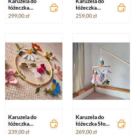
Karuzela do
Karuzela do
łóżeczka
łóżeczka
Podróż
Podróż z
299,00 zł
259,00 zł
Balonami
Lamami
Karuzela do
Karuzela do
łóżeczka
łóżeczka Słoń z
Powiew
balonami
239,00 zł
269,00 zł