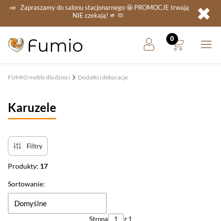
✖
📣
Zapraszamy do salonu stacjonarnego
🤩 PROMOCJE
trwają
NIE
czekają! 🫵 🫶
FUMIO meble dla dzieci
Dodatki i dekoracje
Karuzele
Filtry
Produkty:
17
Lista produktów
Sortowanie:
Domyślne
Strona
z 1