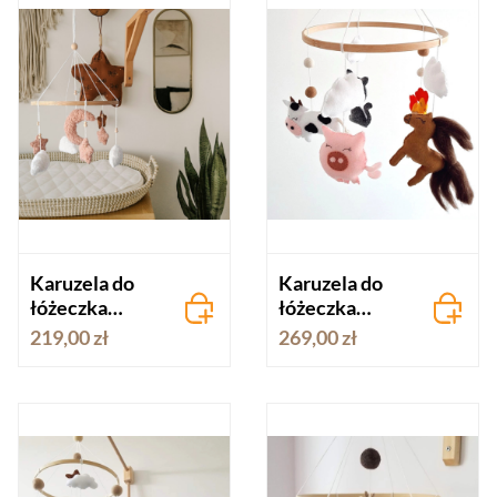
Karuzela do
Karuzela do
łóżeczka
łóżeczka
Bouncle
Gospodarskie
219,00 zł
269,00 zł
Pudrowa noc
Zwierzęta