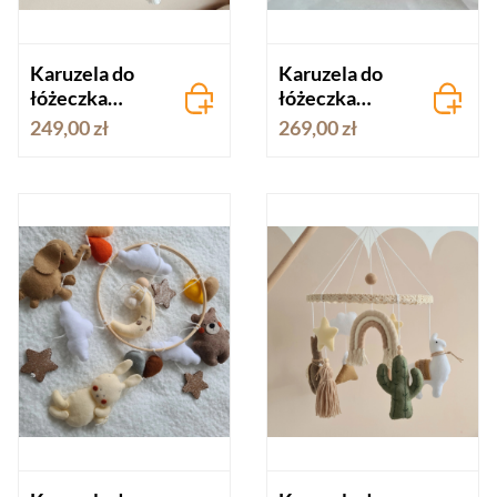
Karuzela do
Karuzela do
łóżeczka
łóżeczka
Margaretki
Miśka na
249,00 zł
269,00 zł
Boho
księżycu