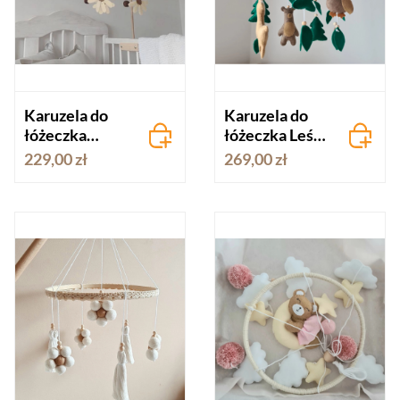
Karuzela do
Karuzela do
łóżeczka
łóżeczka Leśna
Kwiaty Boho
przygoda
229,00 zł
269,00 zł