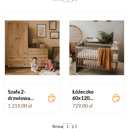
Szafa 2-
Łóżeczko
drzwiowa
60x120
PAULINE
PAULINE
1 219,00 zł
729,00 zł
grafit-dąb
grafit-dąb
Strona
z 1