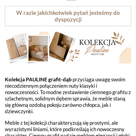
W razie jakichkolwiek pytań jesteśmy do
dyspozycji
Kolekcja PAULINE grafit-dąb
przyciąga uwagę swoim
niecodziennym połączeniem nuty klasyki i
nowoczesności. To modne zestawienie ciemnego grafitu z
szlachetnym, solidnym dębem sprawia, że meble staną
się główną ozdobą pokoju zarówno chłopca, jak i
dziewczynki.
Meble z tej kolekcji charakteryzują się prostymi, ale
wyrazistymi liniami, które podkreślają ich nowoczesny
charakter. Ciemny grafit nadaje meblom elegancji i głębi,