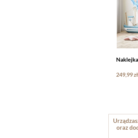
Naklejk
249,99 zł
Urządzasz
oraz dod