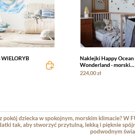
a WIELORYB
Naklejki Happy Ocean
Wonderland - morskie
stworzenia
224,00 zł
 pokój dziecka w spokojnym, morskim klimacie? W F
atki tak, aby stworzyć przytulną, lekką i pięknie sp
podwodnym świa