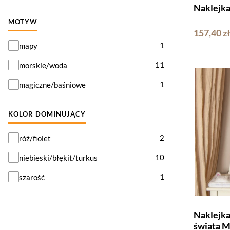
Naklejk
MOTYW
157,40 zł
Motyw
1
mapy
11
morskie/woda
1
magiczne/baśniowe
KOLOR DOMINUJĄCY
Kolor dominujący
2
róż/fiolet
10
niebieski/błękit/turkus
1
szarość
Naklejka
świata