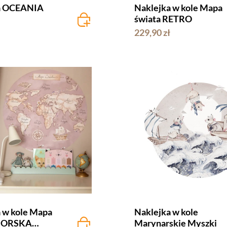
a OCEANIA
Naklejka w kole Mapa
świata RETRO
229,90 zł
 w kole Mapa
Naklejka w kole
 MORSKA
Marynarskie Myszki