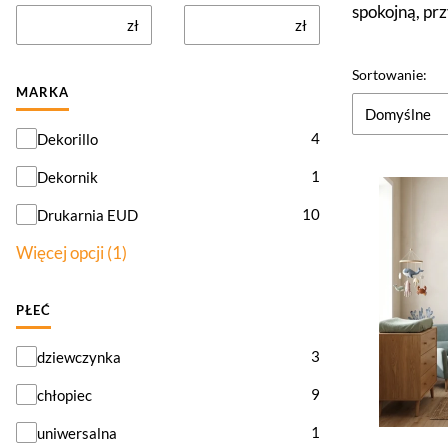
spokojną, prz
zł
zł
Lista pr
Sortowanie:
MARKA
Domyślne
Marka
4
Dekorillo
1
Dekornik
10
Drukarnia EUD
Więcej opcji (1)
PŁEĆ
Płeć
3
dziewczynka
9
chłopiec
1
uniwersalna