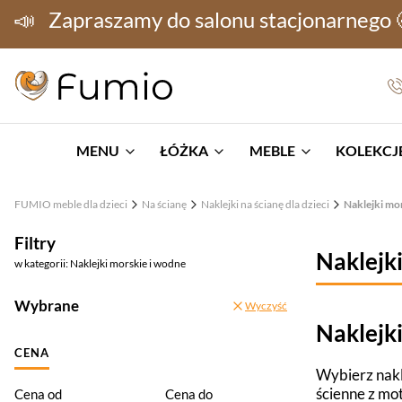
📣
Zapraszamy do salonu stacjonarnego
MENU
ŁÓŻKA
MEBLE
KOLEKCJE
FUMIO meble dla dzieci
Na ścianę
Naklejki na ścianę dla dzieci
Naklejki mo
Filtry
Naklejk
w kategorii: Naklejki morskie i wodne
Wybrane
Wyczyść
Naklejk
CENA
Wybierz nakl
ścienne z mo
Cena od
Cena do