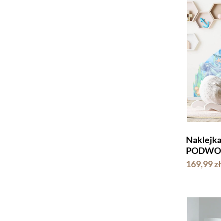
Naklejk
PODWO
169,99 zł