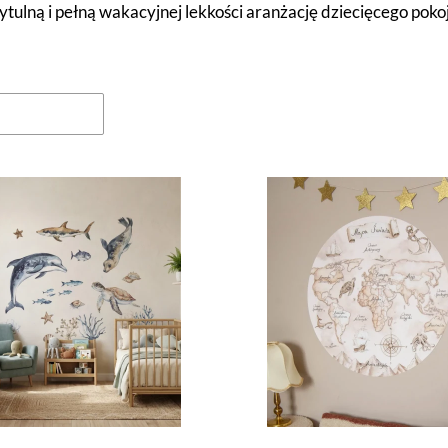
ytulną i pełną wakacyjnej lekkości aranżację dziecięcego poko
oduktów