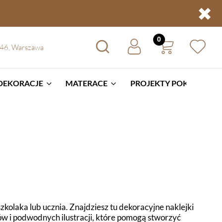
✖
 46, Warszawa
 DEKORACJE
MATERACE
PROJEKTY POKOI
BL
kolaka lub ucznia. Znajdziesz tu dekoracyjne naklejki
ów i podwodnych ilustracji, które pomogą stworzyć