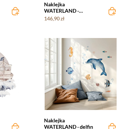
Naklejka
WATERLAND -
wieloryb
146,90 zł
Naklejka
WATERLAND - delfin