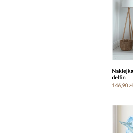
Naklejk
delfin
146,90 zł