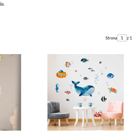
ju.
Strona
z 1