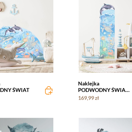
a
Naklejka
DNY ŚWIAT
PODWODNY ŚWIAT -
miarka wzrostu
169,99 zł