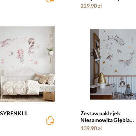
229,90 zł
 SYRENKI II
Zestaw naklejek
Niesamowita Głębia
Oceanu
139,90 zł