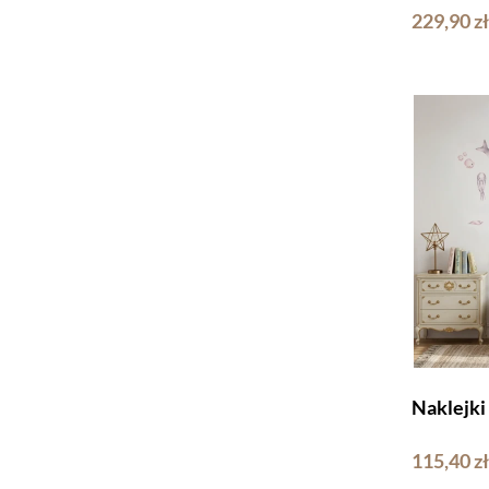
różowa
229,90 zł
Naklejki
115,40 zł