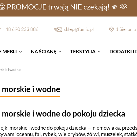
🤩 PROMOCJE
trwają NIE
czekają! 🫵 🫶
+48 690 233 886
sklep@fumio.pl
1 Sierpnia
 MEBLI
NA ŚCIANĘ
TEKSTYLIA
DODATKI I
rskie i wodne
i morskie i wodne
i morskie i wodne do pokoju dziecka
ejki morskie i wodne do pokoju dziecka — niemowlaka, przedsz
tywami oceanu, fal, rybek, wielorybów, żółwi, muszelek, statk