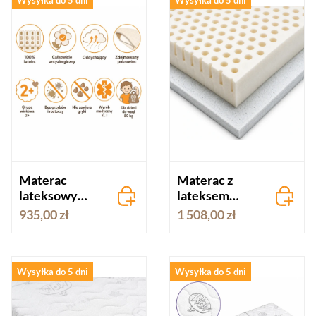
Materac
Materac z
lateksowy
lateksem
Hevea Junior
Hevea Junior
935,00 zł
1 508,00 zł
80x160
Max 80x160
Wysyłka do 5 dni
Wysyłka do 5 dni