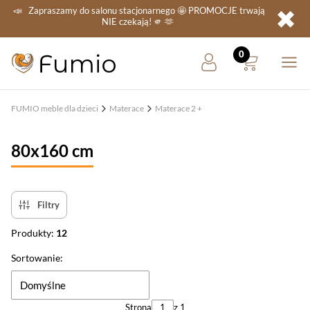
✖
📣
Zapraszamy do salonu stacjonarnego
🤩 PROMOCJE
trwają
NIE
czekają! 🫵 🫶
FUMIO meble dla dzieci
Materace
Materace 2 +
80x160 cm
Filtry
Produkty:
12
Lista produktów
Sortowanie:
Domyślne
Strona
z 1