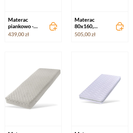
Materac
Materac
piankowo -
80x160,
lateksowy
160x80
439,00 zł
505,00 zł
160x80,
HYPNOS
80x160 FLEXY
wysokość
Danpol
10cm