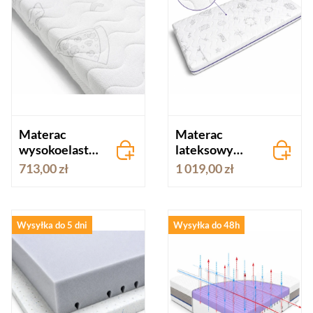
Materac
Materac
wysokoelastyc
lateksowy
zny Hevea
Hevea Junior
713,00 zł
1 019,00 zł
SnuDo Graffiti
Graffiti
80x160
80x160
Wysyłka do 5 dni
Wysyłka do 48h