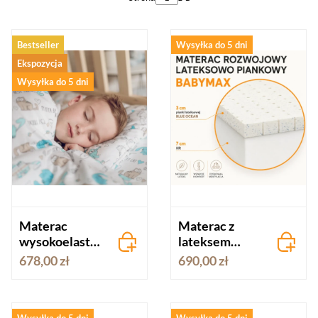
Bestseller
Wysyłka do 5 dni
Ekspozycja
Wysyłka do 5 dni
Materac
Materac z
wysokoelastyc
lateksem
zny Hevea
Hevea Baby
678,00 zł
690,00 zł
SnuDo 80x160
Max 80x160
dla dzieci
Wysyłka do 5 dni
Wysyłka do 5 dni