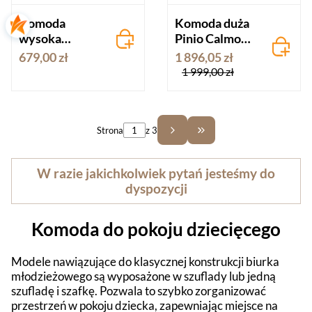
Komoda
Komoda duża
wysoka
Pinio Calmo
STORY
szara
679,00 zł
1 896,05 zł
beżowa
1 999,00 zł
Strona
z 3
Przejdź do ostatniej st
W razie jakichkolwiek pytań jesteśmy do
dyspozycji
Komoda do pokoju dziecięcego
Modele nawiązujące do klasycznej konstrukcji biurka
młodzieżowego są wyposażone w szuflady lub jedną
szufladę i szafkę. Pozwala to szybko zorganizować
przestrzeń w pokoju dziecka, zapewniając miejsce na