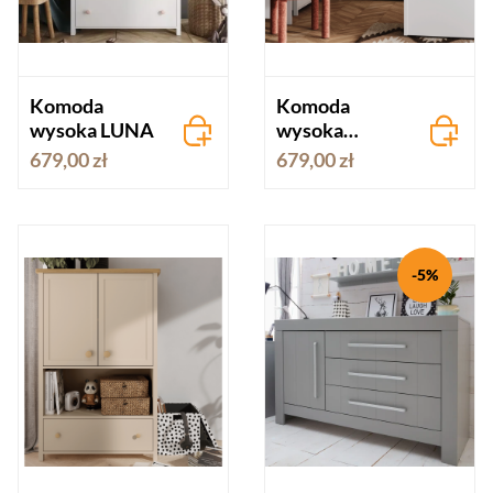
Komoda
Komoda
wysoka LUNA
wysoka
STORY biała
679,00 zł
679,00 zł
-5%