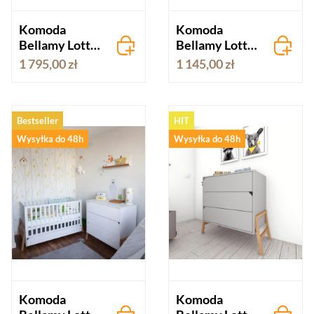
Komoda
Komoda
Bellamy Lotta
Bellamy Lotta
latte I duża
latte 3-
1 795,00 zł
1 145,00 zł
szuflady
Bestseller
HIT
Wysyłka do 48h
Wysyłka do 48h
Komoda
Komoda