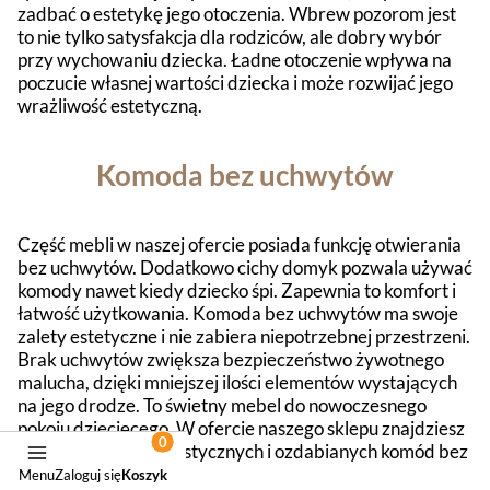
zadbać o estetykę jego otoczenia. Wbrew pozorom jest
to nie tylko satysfakcja dla rodziców, ale dobry wybór
przy wychowaniu dziecka. Ładne otoczenie wpływa na
poczucie własnej wartości dziecka i może rozwijać jego
wrażliwość estetyczną.
Komoda bez uchwytów
Część mebli w naszej ofercie posiada funkcję otwierania
bez uchwytów. Dodatkowo cichy domyk pozwala używać
komody nawet kiedy dziecko śpi. Zapewnia to komfort i
łatwość użytkowania. Komoda bez uchwytów ma swoje
zalety estetyczne i nie zabiera niepotrzebnej przestrzeni.
Brak uchwytów zwiększa bezpieczeństwo żywotnego
malucha, dzięki mniejszej ilości elementów wystających
na jego drodze. To świetny mebel do nowoczesnego
pokoju dziecięcego. W ofercie naszego sklepu znajdziesz
duży wybór minimalistycznych i ozdabianych komód bez
uchwytów.
Menu
Zaloguj się
Koszyk