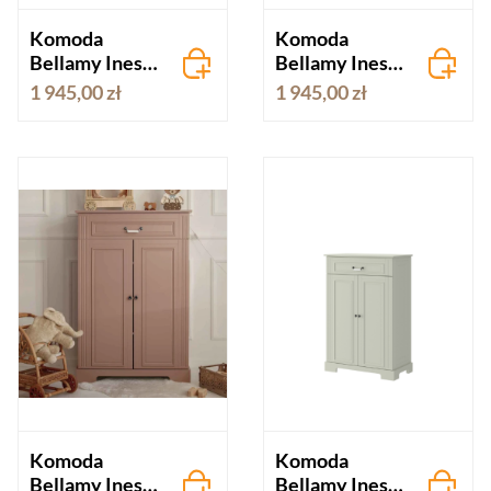
Komoda
Komoda
Bellamy Ines
Bellamy Ines
duża
duża neutralna
1 945,00 zł
1 945,00 zł
elegancka biel
szarość
Komoda
Komoda
Bellamy Ines
Bellamy Ines