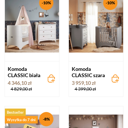
-10%
-10%
Komoda
Komoda
CLASSIC biała
CLASSIC szara
4 346,10 zł
3 959,10 zł
4 829,00 zł
4 399,00 zł
Bestseller
-8%
Wysyłka do 7 dni