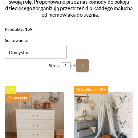
swoją rolę. Proponowane przez nas komody do pokoju
dziecięcego zorganizują przestrzeń dla każdego malucha
- od niemowlaka do ucznia.
Produkty:
159
Lista produktów
Sortowanie:
Domyślne
Strona
z 3
Następne produkty
HIT
Wysyłka do 48h
Ekspozycja