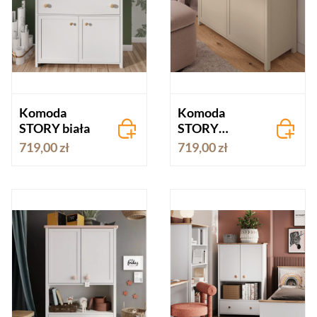
Komoda
Komoda
STORY biała
STORY
beżowa
719,00 zł
719,00 zł