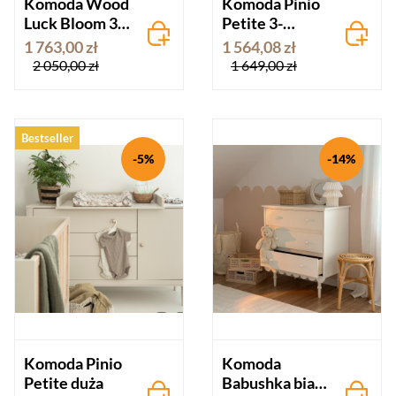
Komoda Wood
Komoda Pinio
Luck Bloom 3
Petite 3-
szuflady
szuflady
1 763,00 zł
1 564,08 zł
kaszmir
2 050,00 zł
1 649,00 zł
Bestseller
-5%
-14%
Komoda Pinio
Komoda
Petite duża
Babushka biała