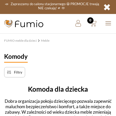
✖
📣
Zapraszamy do salonu stacjonarnego
🤩 PROMOCJE
trwają
NIE
czekają! 🫵 🫶
FUMIO meble dla dzieci
Meble
Komody
Filtry
Komoda dla dziecka
Dobra organizacja pokoju dziecięcego pozwala zapewnić
maluchom bezpieczeństwo i komfort, a także miejsce do
zabawy. W zależności od wieku dziecka meble zmieniają