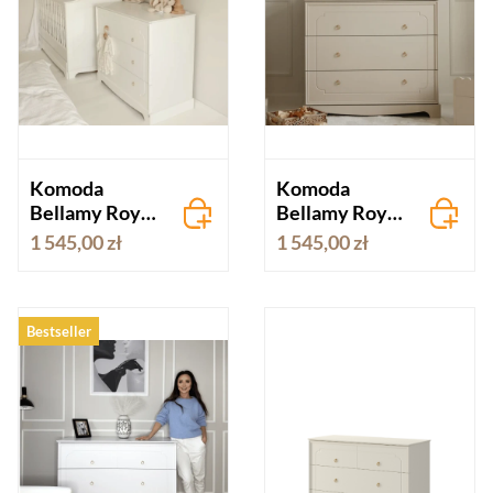
Komoda
Komoda
Bellamy Royal
Bellamy Royal
I 3-szufladowa
I 3-szufladowa
1 545,00 zł
1 545,00 zł
I biała
I latte
Bestseller