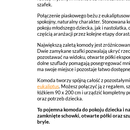
szafek.
Połączenie piaskowego beżu z eukaliptusow
spokojny, naturalny charakter. Stonowana k
pokoju młodszego dziecka, jak i nastolatka
częścią aranżacji przez kolejne etapy dorast
Największą zaletą komody jest zróżnicowa
Dwie zamykane szafki pozwalają ukryć rzec
pozostawać na widoku, otwarte półki eksponu
dolne szuflady pomagają posegregować mni
ma swoje miejsce i pozostaje łatwo dostępne
Komoda tworzy spójną całość z pozostałymi
eukaliptus
. Możesz połączyć ją z regałem, s
łóżkiem 90 x 200 cm i urządzić kompletny 
oraz potrzeb dziecka.
To pojemna komoda do pokoju dziecka i na
zamknięte schowki, otwarte półki oraz szu
bryle.