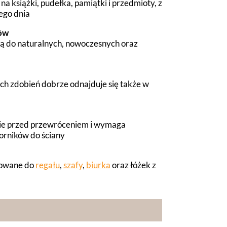
a książki, pudełka, pamiątki i przedmioty, z
ego dnia
rów
ują do naturalnych, nowoczesnych oraz
h zdobień dobrze odnajduje się także w
ie przed przewróceniem i wymaga
rników do ściany
sowane do
regału
,
szafy
,
biurka
oraz łóżek z