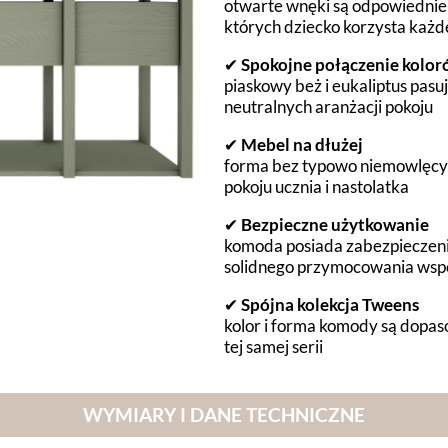
otwarte wnęki są odpowiednie n
których dziecko korzysta każd
✔
Spokojne połączenie kolo
piaskowy beż i eukaliptus pas
neutralnych aranżacji pokoju
✔
Mebel na dłużej
forma bez typowo niemowlęcyc
pokoju ucznia i nastolatka
✔
Bezpieczne użytkowanie
komoda posiada zabezpieczen
solidnego przymocowania wspo
✔
Spójna kolekcja Tweens
kolor i forma komody są dopa
tej samej serii
WYMIARY I DANE TECHNICZNE