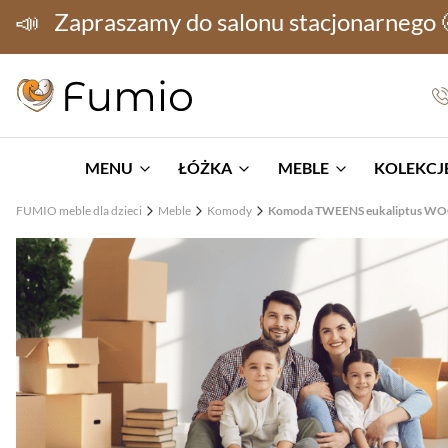
📣
Zapraszamy do salonu stacjonarnego
MENU
ŁÓŻKA
MEBLE
KOLEKCJE
FUMIO meble dla dzieci
Meble
Komody
Komoda TWEENS eukaliptus WOO