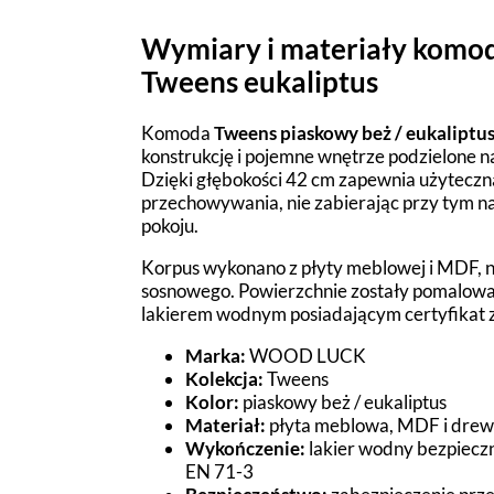
Wymiary i materiały ko
Tweens eukaliptus
Komoda
Tweens piaskowy beż / eukaliptu
konstrukcję i pojemne wnętrze podzielone na
Dzięki głębokości 42 cm zapewnia użyteczn
przechowywania, nie zabierając przy tym n
pokoju.
Korpus wykonano z płyty meblowej i MDF, n
sosnowego. Powierzchnie zostały pomalowa
lakierem wodnym posiadającym certyfikat 
Marka:
WOOD LUCK
Kolekcja:
Tweens
Kolor:
piaskowy beż / eukaliptus
Materiał:
płyta meblowa, MDF i drew
Wykończenie:
lakier wodny bezpieczn
EN 71-3