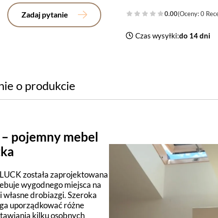
Zadaj pytanie
0.00
(Oceny: 0 Rece
Czas wysyłki:
do 14 dni
nie o produkcie
 – pojemny mebel
tka
UCK została zaprojektowana
rzebuje wygodnego miejsca na
 i własne drobiazgi. Szeroka
aga uporządkować różne
tawiania kilku osobnych