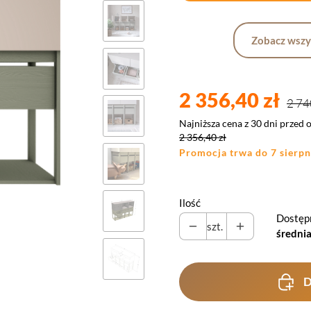
Zobacz wszy
2 356,40 zł
2 74
Najniższa cena z 30 dni przed 
2 356,40 zł
Promocja trwa do 7 sierpn
Ilość
Dostęp
szt.
średnia
D