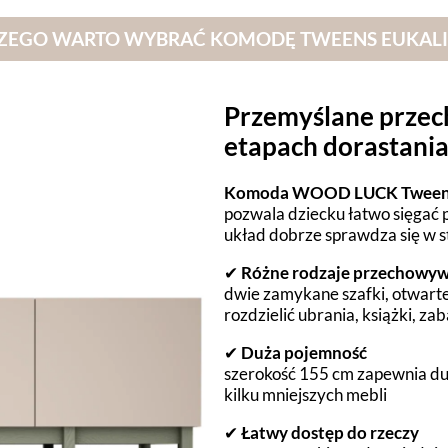
ZEGO WARTO WYBRAĆ KOMODĘ TWEENS EUKALI
Przemyślane prze
etapach dorastani
Komoda WOOD LUCK Tween
pozwala dziecku łatwo sięgać p
układ dobrze sprawdza się w s
✔
Różne rodzaje przechowy
dwie zamykane szafki, otwarte
rozdzielić ubrania, książki, za
✔
Duża pojemność
szerokość 155 cm zapewnia duż
kilku mniejszych mebli
✔
Łatwy dostęp do rzeczy