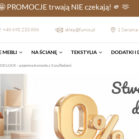
🤩 PROMOCJE
trwają NIE
czekają! 🫵 🫶
+48 690 233 886
sklep@fumio.pl
1 Sierpnia
 MEBLI
NA ŚCIANĘ
TEKSTYLIA
DODATKI I
D LUCK – pojemna komoda z 3 szufladami