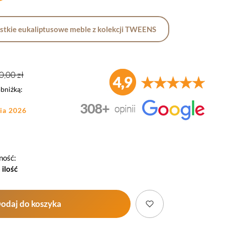
stkie eukaliptusowe meble z kolekcji TWEENS
0,00 zł
obniżką:
ia 2026
ność:
 ilość
odaj do koszyka