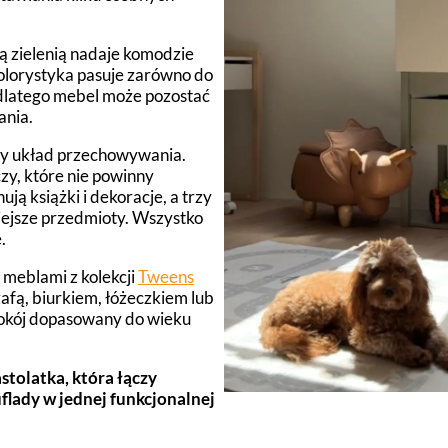
ą zielenią nadaje komodzie
olorystyka pasuje zarówno do
, dlatego mebel może pozostać
ania.
ny układ przechowywania.
zy, które nie powinny
ją książki i dekoracje, a trzy
ejsze przedmioty. Wszystko
.
 meblami z kolekcji
Tweens
zafą, biurkiem, łóżeczkiem lub
pokój dopasowany do wieku
stolatka, która łączy
flady w jednej funkcjonalnej