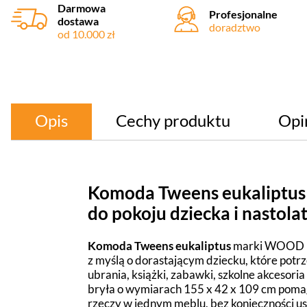
Darmowa
Profesjonalne
dostawa
doradztwo
od 10.000 zł
Opis
Cechy produktu
Opi
Komoda Tweens eukaliptus
do pokoju dziecka i nastola
Komoda Tweens eukaliptus
marki WOOD L
z myślą o dorastającym dziecku, które pot
ubrania, książki, zabawki, szkolne akcesoria
bryła o wymiarach 155 x 42 x 109 cm pom
rzeczy w jednym meblu, bez konieczności us