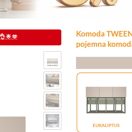
Komoda TWEENS
 🌟 🫶
pojemna komoda
EUKALIPTUS