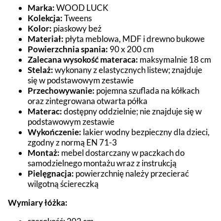
Marka:
WOOD LUCK
Kolekcja:
Tweens
Kolor:
piaskowy beż
Materiał:
płyta meblowa, MDF i drewno bukowe
Powierzchnia spania:
90 x 200 cm
Zalecana wysokość materaca:
maksymalnie 18 cm
Stelaż:
wykonany z elastycznych listew; znajduje
się w podstawowym zestawie
Przechowywanie:
pojemna szuflada na kółkach
oraz zintegrowana otwarta półka
Materac:
dostępny oddzielnie; nie znajduje się w
podstawowym zestawie
Wykończenie:
lakier wodny bezpieczny dla dzieci,
zgodny z normą EN 71-3
Montaż:
mebel dostarczany w paczkach do
samodzielnego montażu wraz z instrukcją
Pielęgnacja:
powierzchnię należy przecierać
wilgotną ściereczką
Wymiary łóżka: