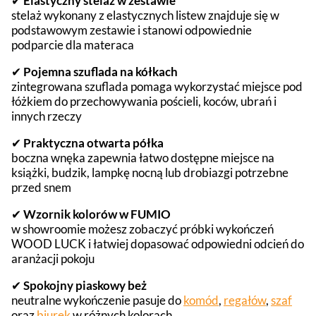
✔
Elastyczny stelaż w zestawie
stelaż wykonany z elastycznych listew znajduje się w
podstawowym zestawie i stanowi odpowiednie
podparcie dla materaca
✔
Pojemna szuflada na kółkach
zintegrowana szuflada pomaga wykorzystać miejsce pod
łóżkiem do przechowywania pościeli, koców, ubrań i
innych rzeczy
✔
Praktyczna otwarta półka
boczna wnęka zapewnia łatwo dostępne miejsce na
książki, budzik, lampkę nocną lub drobiazgi potrzebne
przed snem
✔
Wzornik kolorów w FUMIO
w showroomie możesz zobaczyć próbki wykończeń
WOOD LUCK i łatwiej dopasować odpowiedni odcień do
aranżacji pokoju
✔
Spokojny piaskowy beż
neutralne wykończenie pasuje do
komód
,
regałów
,
szaf
oraz
biurek
w różnych kolorach