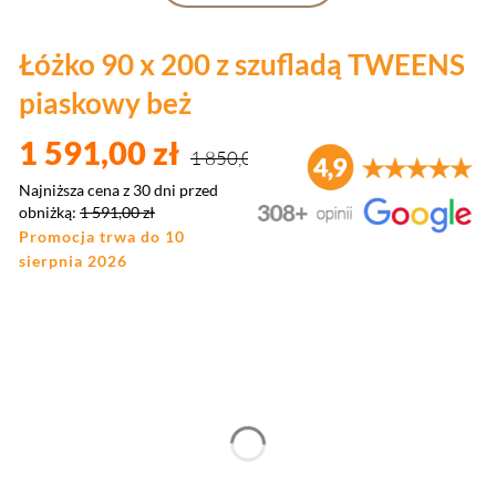
Łóżko 90 x 200 z szufladą TWEENS
piaskowy beż
1 591,00 zł
1 850,00 zł
Najniższa cena z 30 dni przed
obniżką:
1 591,00 zł
Promocja trwa do 10
sierpnia 2026
Wybierz wariant produktu:
Poszczególne warianty mogą różnić się ceną
*
Materace