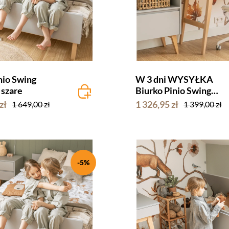
nio Swing
W 3 dni WYSYŁKA
szare
Biurko Pinio Swing
wysokie szare
zł
1 326,95 zł
1 649,00 zł
1 399,00 zł
-5%