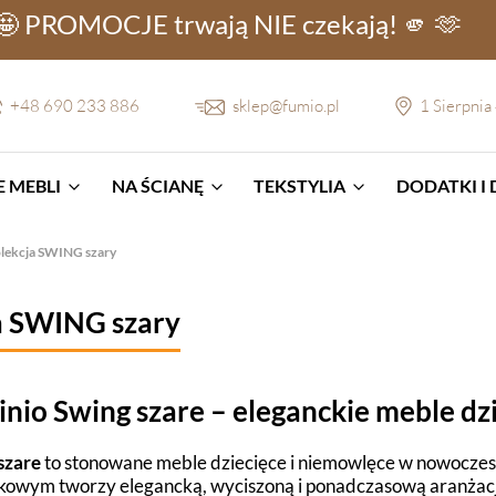
🤩 PROMOCJE
trwają NIE
czekają! 🫵 🫶
+48 690 233 886
sklep@fumio.pl
1 Sierpnia
 MEBLI
NA ŚCIANĘ
TEKSTYLIA
DODATKI I
lekcja SWING szary
a SWING szary
inio Swing szare – eleganckie meble dz
szare
to stonowane meble dziecięce i niemowlęce w nowoczesn
wym tworzy elegancką, wyciszoną i ponadczasową aranżację