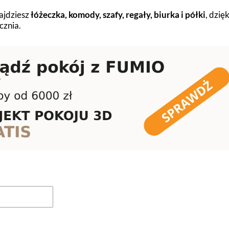
najdziesz
łóżeczka, komody, szafy, regały, biurka i półki
, dzię
cznia.
oduktów