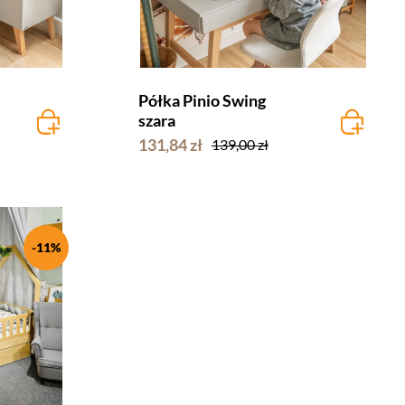
Półka Pinio Swing
szara
131,84 zł
139,00 zł
-11%