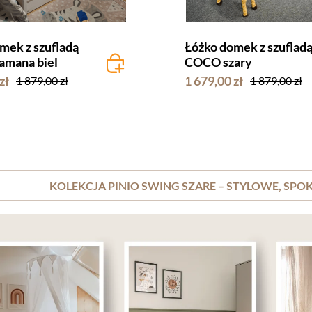
mek z szufladą
Łóżko domek z szuflad
amana biel
COCO szary
zł
1 679,00 zł
1 879,00 zł
1 879,00 zł
KOLEKCJA PINIO SWING SZARE – STYLOWE, SPO