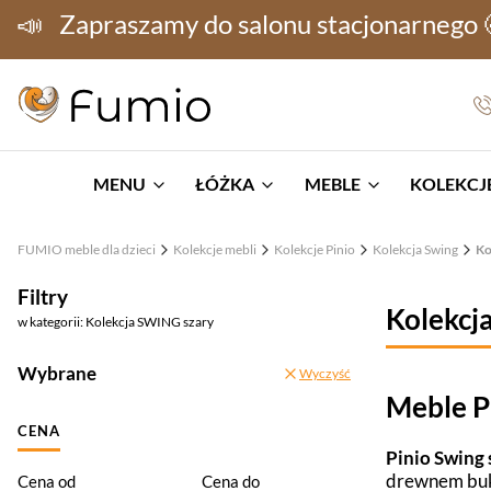
📣
Zapraszamy do salonu stacjonarnego
MENU
ŁÓŻKA
MEBLE
KOLEKCJE
FUMIO meble dla dzieci
Kolekcje mebli
Kolekcje Pinio
Kolekcja Swing
Ko
Filtry
Kolekcj
w kategorii: Kolekcja SWING szary
Wybrane
Wyczyść
Meble P
CENA
Pinio Swing 
drewnem buko
Cena od
Cena do