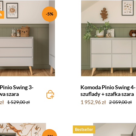
-5%
h
inio Swing 3-
Komoda Pinio Swing 4-
wa szara
szuflady + szafka szara
zł
1 952,96 zł
1 529,00 zł
2 059,00 zł
Bestseller