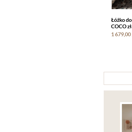
Łóżko do
COCO zł
1 679,00 