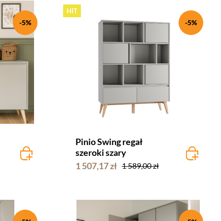
HIT
-5%
-5%
Pinio Swing regał
szeroki szary
1 507,17 zł
1 589,00 zł