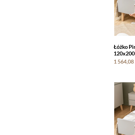
Łóżko Pi
120x200 
1 564,08 