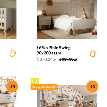
Łóżko Pinio Swing
90x200 szare
1 270,04 zł
1 339,00 zł
HIT
-5%
-5%
Wysyłka do 48h