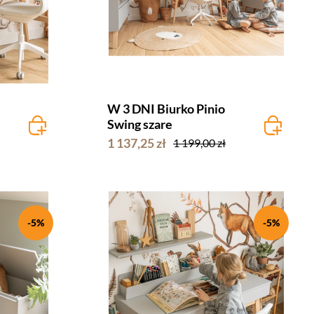
W 3 DNI Biurko Pinio
Swing szare
1 137,25 zł
1 199,00 zł
-5%
-5%