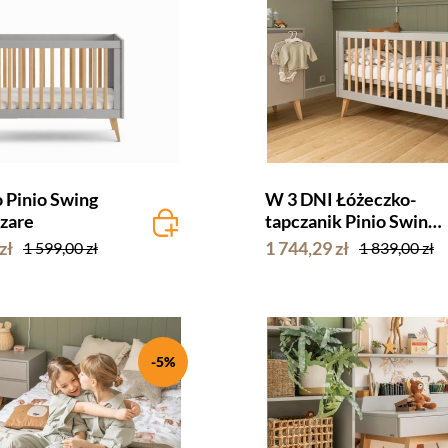
 Pinio Swing
W 3 DNI Łóżeczko-
zare
tapczanik Pinio Swing
140x70 szare
zł
1 744,29 zł
1 599,00 zł
1 839,00 zł
-5%