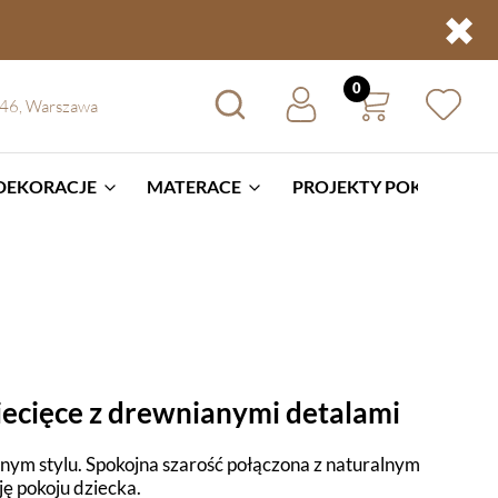
✖
 46, Warszawa
 DEKORACJE
MATERACE
PROJEKTY POKOI
BL
iecięce z drewnianymi detalami
ym stylu. Spokojna szarość połączona z naturalnym
 pokoju dziecka.