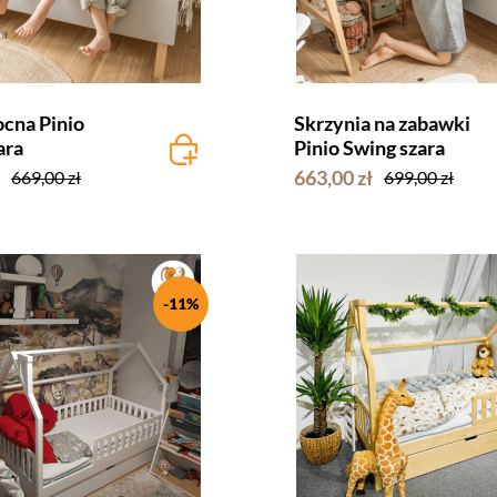
ocna Pinio
Skrzynia na zabawki
ara
Pinio Swing szara
663,00 zł
669,00 zł
699,00 zł
-11%