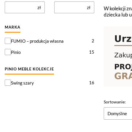
zł
zł
W kolekcji z
dziecka lub u
MARKA
Marka
2
FUMIO – produkcja własna
15
Pinio
PINIO MEBLE KOLEKCJE
PINIO meble kolekcje
16
Swing szary
Lista pr
Sortowanie:
Domyślne