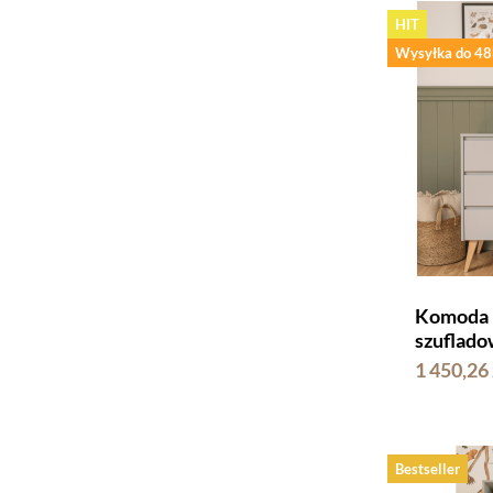
HIT
Wysyłka do 48
Komoda P
szuflado
1 450,26 
Bestseller