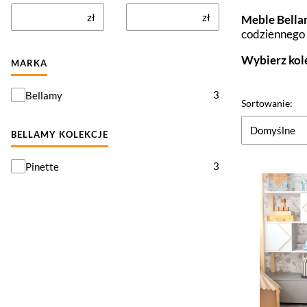
zł
zł
Meble Bella
codziennego 
Wybierz kole
MARKA
Marka
3
Bellamy
Lista pr
Sortowanie:
Domyślne
BELLAMY KOLEKCJE
BELLAMY kolekcje
3
Pinette