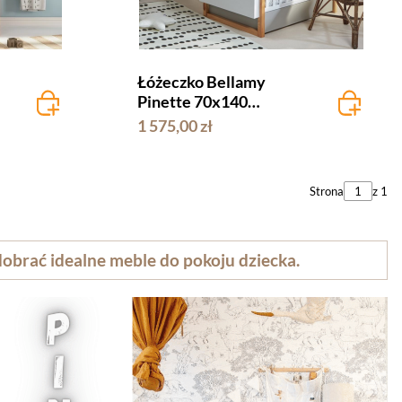
Łóżeczko Bellamy
Pinette 70x140
rozsuwane do 160 cm
1 575,00 zł
Strona
z 1
obrać idealne meble do pokoju dziecka.