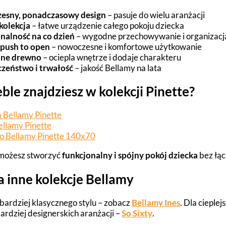
esny, ponadczasowy design
– pasuje do wielu aranżacji
kolekcja
– łatwe urządzenie całego pokoju dziecka
nalność na co dzień
– wygodne przechowywanie i organizacj
 push to open
– nowoczesne i komfortowe użytkowanie
lne drewno
– ociepla wnętrze i dodaje charakteru
czeństwo i trwałość
– jakość Bellamy na lata
ble znajdziesz w kolekcji Pinette?
 Bellamy Pinette
ellamy Pinette
o Bellamy Pinette 140x70
 możesz stworzyć
funkcjonalny i spójny pokój dziecka
bez łąc
a inne kolekcje Bellamy
 bardziej klasycznego stylu – zobacz
Bellamy Ines
. Dla cieple
 bardziej designerskich aranżacji –
So Sixty
.