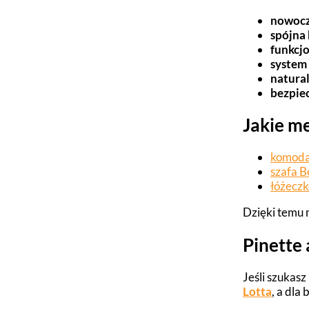
nowocz
spójna 
funkcjo
system
natura
bezpie
Jakie me
komoda
szafa B
łóżeczk
Dzięki temu
Pinette 
Jeśli szukasz
Lotta
, a dla