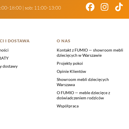
0:00-18:00 | sob: 11:00-13:00
CI I DOSTAWA
O NAS
ności
Kontakt z FUMIO — showroom mebli
dziecięcych w Warszawie
 RATY
Projekty pokoi
ty dostawy
Opinie Klientów
Showroom mebli dziecięcych
Warszawa
O FUMIO — meble dziecięce z
doświadczeniem rodziców
Współpraca