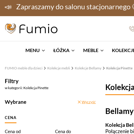
📣
Zapraszamy do salonu stacjonarnego
MENU
ŁÓŻKA
MEBLE
KOLEKCJE
FUMIO meble dla dzieci
Kolekcje mebli
Kolekcje Bellamy
Kolekcja Pinette
Filtry
Kolekcja
w kategorii: Kolekcja Pinette
Wybrane
Wyczyść
Bellamy
CENA
Kolekcja Bel
Połączenie b
Cena od
Cena do