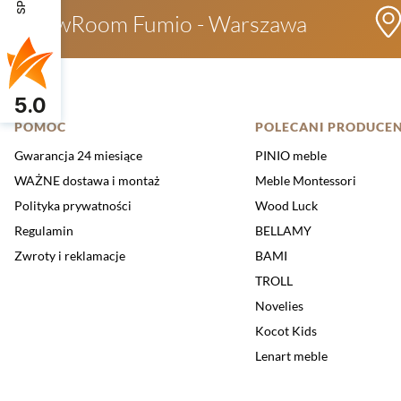
ShowRoom Fumio - Warszawa
5.0
Linki w stopce
POMOC
POLECANI PRODUCEN
Gwarancja 24 miesiące
PINIO meble
WAŻNE dostawa i montaż
Meble Montessori
Polityka prywatności
Wood Luck
Regulamin
BELLAMY
Zwroty i reklamacje
BAMI
TROLL
Novelies
Kocot Kids
Lenart meble