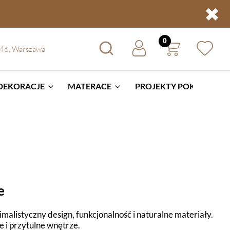
✖
 46, Warszawa
 DEKORACJE
MATERACE
PROJEKTY POKOI
BL
e
malistyczny design, funkcjonalność i naturalne materiały.
 i przytulne wnętrze.