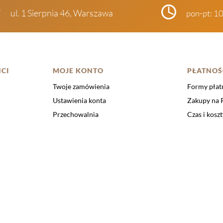
ul. 1 Sierpnia 46, Warszawa
pon-pt: 1
CI
MOJE KONTO
PŁATNOŚ
Twoje zamówienia
Formy płat
Ustawienia konta
Zakupy na
Przechowalnia
Czas i kosz