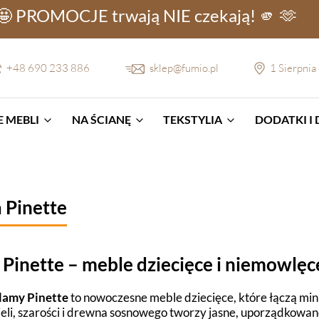
🤩 PROMOCJE
trwają NIE
czekają! 🫵 🫶
+48 690 233 886
sklep@fumio.pl
1 Sierpnia
 MEBLI
NA ŚCIANĘ
TEKSTYLIA
DODATKI I
 Pinette
 Pinette – meble dziecięce i niemowlęc
lamy Pinette
to nowoczesne meble dziecięce, które łączą mini
ieli, szarości i drewna sosnowego tworzy jasne, uporządkowane