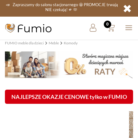
✖
📣
Zapraszamy do salonu stacjonarnego
🤩 PROMOCJE
trwają
NIE
czekają! 🫵 🫶
FUMIO meble dla dzieci
Meble
Komody
NAJLEPSZE OKAZJE CENOWE tylko w FUMIO