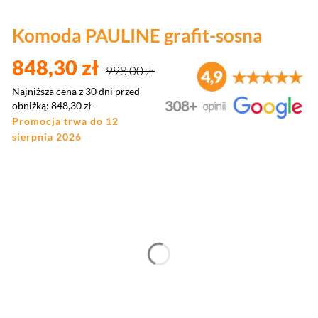
Komoda PAULINE grafit-sosna
848,30 zł
998,00 zł
Najniższa cena z 30 dni przed
obniżką:
848,30 zł
Promocja trwa do 12
sierpnia 2026
Wybierz wariant produktu:
Poszczególne warianty mogą różnić się ceną
*
Przewijak
Wybierz