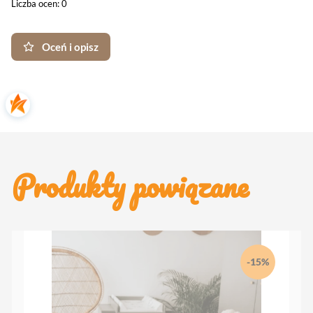
Liczba ocen: 0
Oceń i opisz
Produkty powiązane
-15%