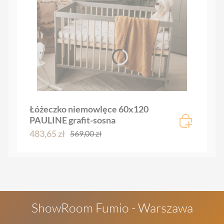
Łóżeczko niemowlęce 60x120
PAULINE grafit-sosna
483,65 zł
569,00 zł
ShowRoom Fumio - Warszawa