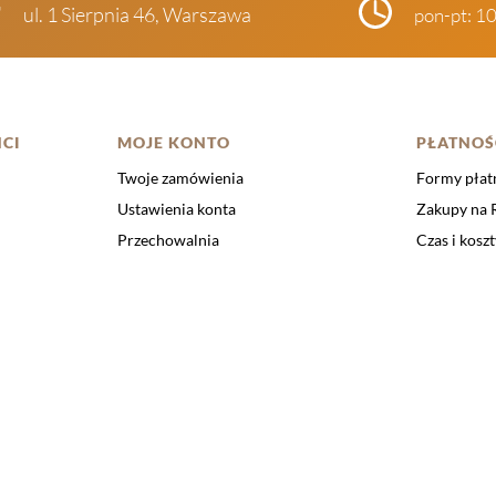
ul. 1 Sierpnia 46, Warszawa
pon-pt: 1
CI
MOJE KONTO
PŁATNOŚ
Twoje zamówienia
Formy płat
Ustawienia konta
Zakupy na
Przechowalnia
Czas i kosz