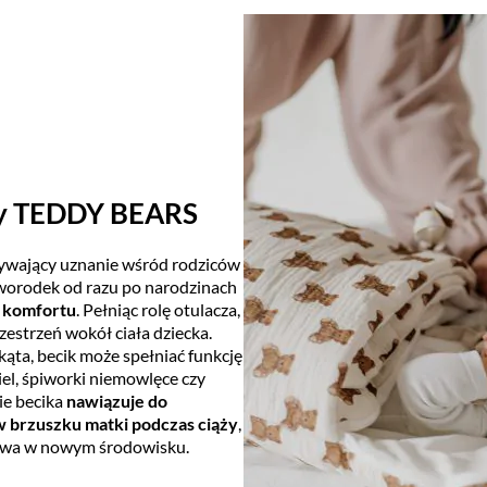
cy TEDDY BEARS
obywający uznanie wśród rodziców
 noworodek od razu po narodzinach
i komfortu
. Pełniąc rolę otulacza,
rzestrzeń wokół ciała dziecka.
ąta, becik może spełniać funkcję
el, śpiworki niemowlęce czy
ie becika
nawiązuje do
 brzuszku matki podczas ciąży
,
twa w nowym środowisku.