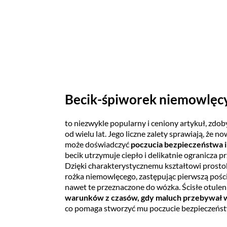
Becik-śpiworek niemowlę
to niezwykle popularny i ceniony artykuł, zd
od wielu lat. Jego liczne zalety sprawiają, że
może doświadczyć
poczucia bezpieczeństwa 
becik utrzymuje ciepło i delikatnie ogranicza p
Dzięki charakterystycznemu kształtowi prostok
rożka niemowlęcego, zastępując pierwszą pości
nawet te przeznaczone do wózka. Ścisłe otulen
warunków z czasów, gdy maluch przebywał w
co pomaga stworzyć mu poczucie bezpieczeńs