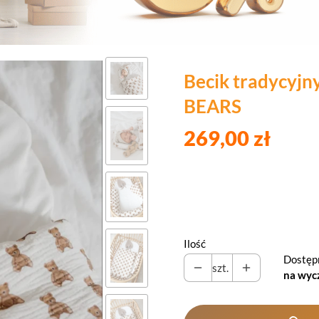
Becik tradycyjn
BEARS
269,00 zł
Ilość
Dostęp
szt.
na wyc