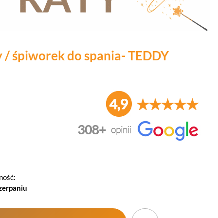
y / śpiworek do spania- TEDDY
ność:
zerpaniu