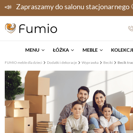
📣
Zapraszamy do salonu stacjonarnego
MENU
ŁÓŻKA
MEBLE
KOLEKCJE
FUMIO meble dla dzieci
Dodatki i dekoracje
Wyprawka
Beciki
Becik tra