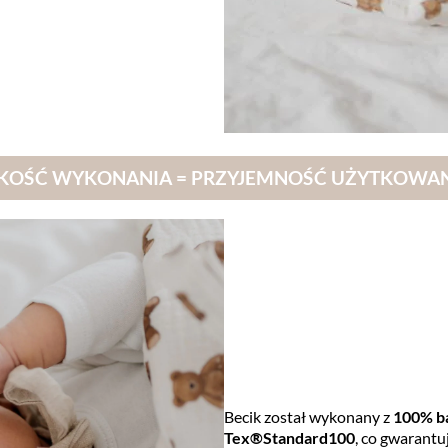
KOŚĆ WYKONANIA = PRZYJEMNOŚĆ UŻYTKOWA
Becik został wykonany z
100% b
Tex®Standard100
, co gwarantu