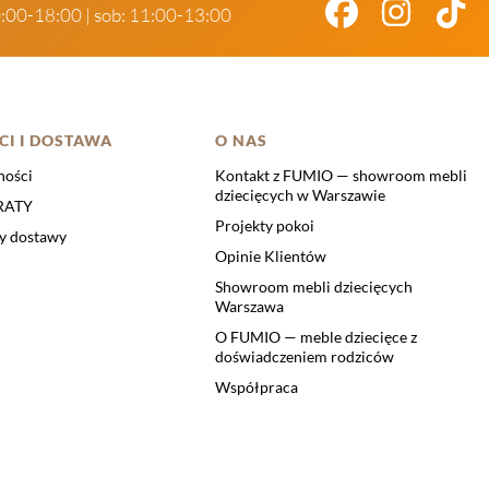
0:00-18:00 | sob: 11:00-13:00
CI I DOSTAWA
O NAS
ności
Kontakt z FUMIO — showroom mebli
dziecięcych w Warszawie
 RATY
Projekty pokoi
ty dostawy
Opinie Klientów
Showroom mebli dziecięcych
Warszawa
O FUMIO — meble dziecięce z
doświadczeniem rodziców
Współpraca