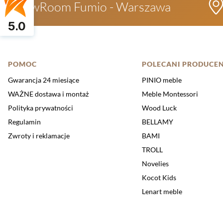
ShowRoom Fumio - Warszawa
5.0
Linki w stopce
POMOC
POLECANI PRODUCEN
Gwarancja 24 miesiące
PINIO meble
WAŻNE dostawa i montaż
Meble Montessori
Polityka prywatności
Wood Luck
Regulamin
BELLAMY
Zwroty i reklamacje
BAMI
TROLL
Novelies
Kocot Kids
Lenart meble