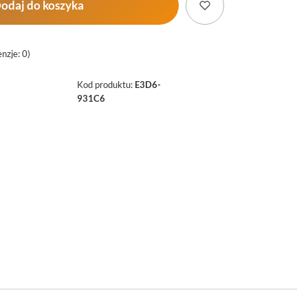
odaj do koszyka
nzje: 0)
Kod produktu:
E3D6-
931C6