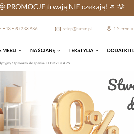
🤩 PROMOCJE
trwają NIE
czekają! 🫵 🫶
+48 690 233 886
sklep@fumio.pl
1 Sierpnia
 MEBLI
NA ŚCIANĘ
TEKSTYLIA
DODATKI I
dycyjny / śpiworek do spania- TEDDY BEARS