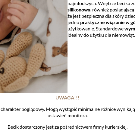
najmłodszych. Wnętrze becika z
silikonową
, również posiadającą
że jest bezpieczna dla skóry dzi
jedno
praktyczne wiązanie w gó
użytkowanie. Standardowe
wymi
idealny do użytku dla niemowląt.
UWAGA!!!
harakter poglądowy. Mogą wystąpić minimalne różnice wynikając
ustawień monitora.
Becik dostarczony jest za pośrednictwem firmy kurierskiej.