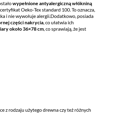
ostało
wypełnione antyalergiczną włókniną
 certyfikat Oeko-Tex standard 100. To oznacza,
ecka i nie wywołuje alergii.Dodatkowo, posiada
rnej części nakrycia
, co ułatwia ich
ary około 36×78 cm
, co sprawiają, że jest
e z rodzaju użytego drewna czy też różnych