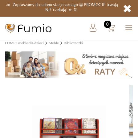
✖
📣
Zapraszamy do salonu stacjonarnego
🤩 PROMOCJE
trwają
NIE
czekają! 🫵 🫶
FUMIO meble dla dzieci
Meble
Biblioteczki