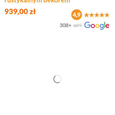
939,00 zł
Wybierz wariant produktu:
Poszczególne warianty mogą różnić się ceną
*
Kolor
Wybierz
*
Plecki z płyty
Wybierz