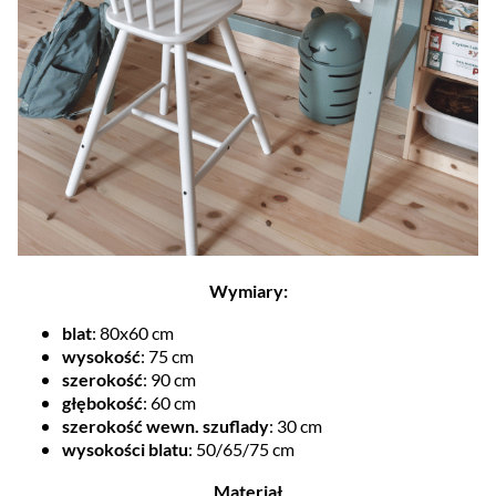
Wymiary:
blat
: 80x60 cm
wysokość
: 75 cm
szerokość
: 90 cm
głębokość
: 60 cm
szerokość wewn. szuflady
: 30 cm
wysokości blatu
: 50/65/75 cm
Materiał