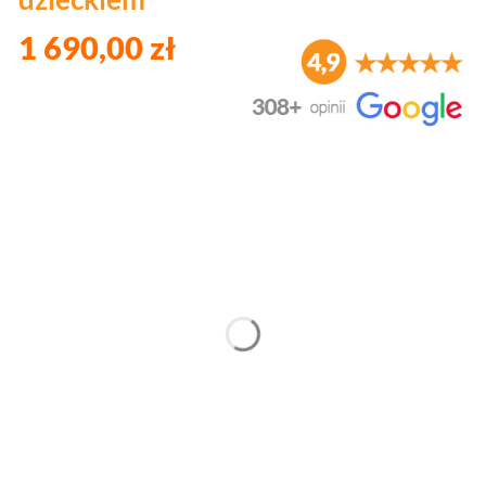
1 690,00 zł
Wybierz wariant produktu:
Poszczególne warianty mogą różnić się ceną
*
Kolor
Wybierz
*
Kolor szufladki I
Wybierz