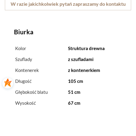
W razie jakichkolwiek pytań zapraszamy do kontaktu
Biurka
Kolor
Struktura drewna
Szuflady
z szufladami
Kontenerek
z kontenerkiem
Długość
105 cm
Głębokość blatu
51 cm
Wysokość
67 cm