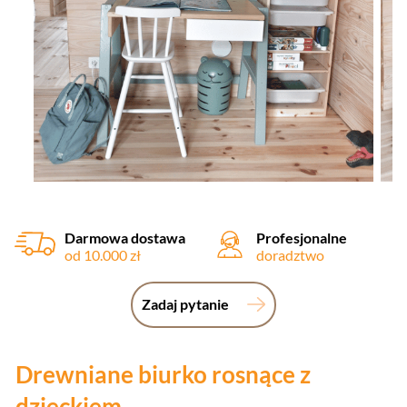
Darmowa dostawa
Profesjonalne
od 10.000 zł
doradztwo
Zadaj pytanie
Drewniane biurko rosnące z
dzieckiem