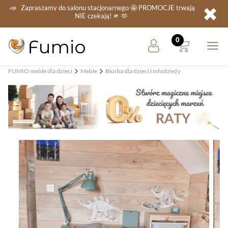
✖
📣
Zapraszamy do salonu stacjonarnego
🤩 PROMOCJE
trwają
NIE
czekają! 🫵 🫶
FUMIO meble dla dzieci
Meble
Biurka dla dzieci i młodzieży