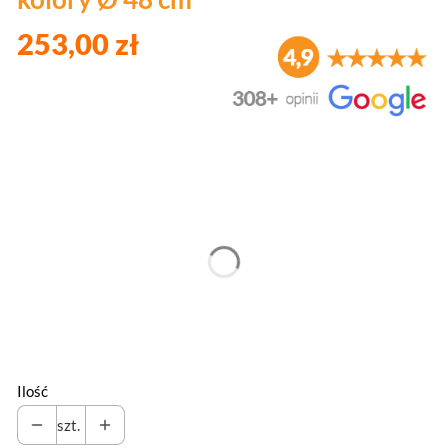
253,00 zł
Wybierz wariant produktu:
Poszczególne warianty mogą różnić się ceną
*
Kolory
Wybierz
Ilość
szt.