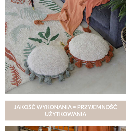
JAKOŚĆ WYKONANIA = PRZYJEMNOŚĆ
UŻYTKOWANIA