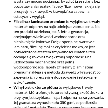
wystarczy mocno pociągnąć, by zdjąć ją ze ściany bez
pozostawiania resztek. Tapety flizelinowe nakleja się
precyzyjnie „krawędź w krawędź”, co zapewnia
estetyczny wygląd.
Flizelina z laminatem premium
to wyjątkowo trwały
materiał, odporny na najtrudniejsze zabrudzenia. Na
ten produkt udzielana jest 3-letnia gwarancja,
obejmująca właściwości wodoodporne oraz
nieblaknięcie kolorów. Dzięki specjalnej warstwie
laminatu, flizelinę można czyścić na mokro, co jest
potwierdzone atestem zmywalności. Materiał ten
cechuje się również zwiększoną odpornością na
uszkodzenia mechaniczne oraz pełną
wodoodpornością. Tapety z flizeliny z laminatem
premium nakleja się metodą „krawędź w krawędź”, co
zapewnia ich precyzyjne dopasowanie i estetyczne
wykończenie.
Winyl o strukturze płótna
to wyjątkowo trwały
materiał, która oferuje fotorealistyczną jakość druku, a
przy tym jest szybkoschnąca i odporna na zarysowania.
Jej gramatura wynosi około 350 g/m², co podkreśla
solidność materiału. Tapeta wyposażona jest w system