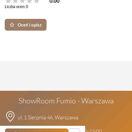
0.00
Liczba ocen: 0
Oceń i opisz
ShowRoom Fumio - Warszawa
ul. 1 Sierpnia 46, Warszawa
pon-pt: 10:00-18:00 | sob: 11:00-13:00