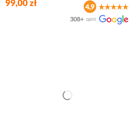
99,00 zł
Wybierz wariant produktu:
Poszczególne warianty mogą różnić się ceną
*
Szerokość
*
Wysokość
*
Materiał