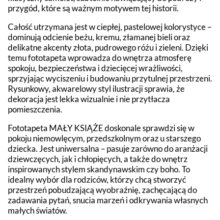
przygód, które są ważnym motywem tej historii.
Całość utrzymana jest w ciepłej, pastelowej kolorystyce –
dominują odcienie beżu, kremu, złamanej bieli oraz
delikatne akcenty złota, pudrowego różu i zieleni. Dzięki
temu fototapeta wprowadza do wnętrza atmosferę
spokoju, bezpieczeństwa i dziecięcej wrażliwości,
sprzyjając wyciszeniu i budowaniu przytulnej przestrzeni.
Rysunkowy, akwarelowy styl ilustracji sprawia, że
dekoracja jest lekka wizualnie i nie przytłacza
pomieszczenia.
Fototapeta MAŁY KSIĄŻE doskonale sprawdzi się w
pokoju niemowlęcym, przedszkolnym oraz u starszego
dziecka. Jest uniwersalna – pasuje zarówno do aranżacji
dziewczęcych, jak i chłopięcych, a także do wnętrz
inspirowanych stylem skandynawskim czy boho. To
idealny wybór dla rodziców, którzy chcą stworzyć
przestrzeń pobudzającą wyobraźnię, zachęcającą do
zadawania pytań, snucia marzeń i odkrywania własnych
małych światów.