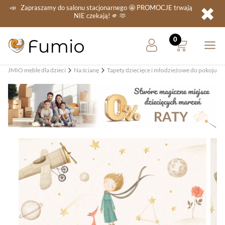
✖
📣
Zapraszamy do salonu stacjonarnego
🤩 PROMOCJE
trwają
NIE
czekają! 🫵 🫶
FUMIO meble dla dzieci
Na ścianę
Tapety dziecięce i młodzieżowe do pokoju