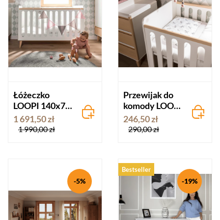
Łóżeczko
Przewijak do
LOOPI 140x70
komody LOOPI
szare
- szary
1 691,50 zł
246,50 zł
1 990,00 zł
290,00 zł
Bestseller
-5%
-19%