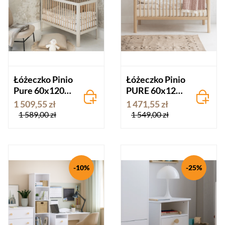
Łóżeczko Pinio
Łóżeczko Pinio
Pure 60x120
PURE 60x120
szampan
cm drewno
1 509,55 zł
1 471,55 zł
bukowe
1 589,00 zł
1 549,00 zł
-10%
-25%