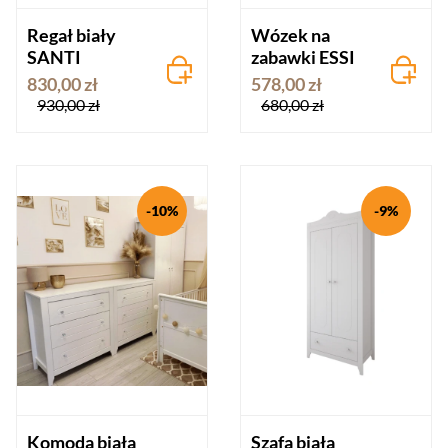
Regał biały
Wózek na
SANTI
zabawki ESSI
830,00 zł
578,00 zł
930,00 zł
680,00 zł
-10%
-9%
Komoda biała
Szafa biała