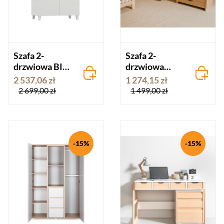
Szafa 2-
Szafa 2-
drzwiowa BIBI
drzwiowa
różne kolory
AMELIA dąb
2 537,06 zł
1 274,15 zł
2 699,00 zł
1 499,00 zł
-15%
-15%