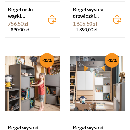
Regał niski
Regał wysoki
wąski
drzwiczki
FUNFLEX -
brzozowe
756,50 zł
1 606,50 zł
szary
FUNFLEX -
890,00 zł
1 890,00 zł
szary
-15%
-15%
Regał wysoki
Regał wysoki