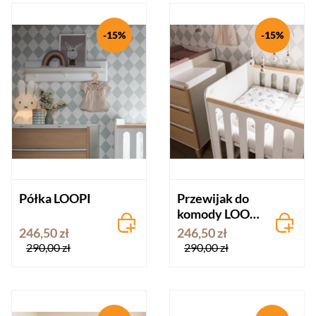
-15%
-15%
Półka LOOPI
Przewijak do
komody LOOPI
- biały
246,50 zł
246,50 zł
290,00 zł
290,00 zł