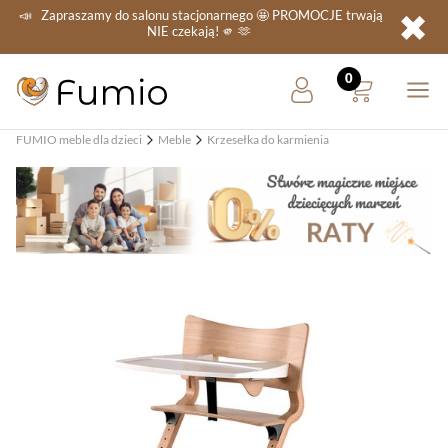
✖
📣
Zapraszamy do salonu stacjonarnego
🤩 PROMOCJE
trwają
NIE
czekają! 🫵 🫶
FUMIO meble dla dzieci
Meble
Krzesełka do karmienia