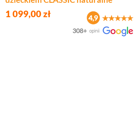
1 099,00 zł
Wybierz wariant produktu:
Poszczególne warianty mogą różnić się ceną
*
Barierka do krzesełka
Wybierz
*
Tacka
Wybierz