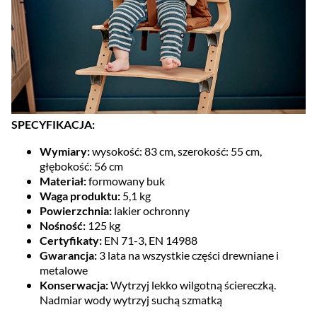
SPECYFIKACJA:
Wymiary:
wysokość: 83 cm, szerokość: 55 cm,
głębokość: 56 cm
Materiał:
formowany buk
Waga produktu:
5,1 kg
Powierzchnia:
lakier ochronny
Nośność:
125 kg
Certyfikaty:
EN 71-3, EN 14988
Gwarancja:
3 lata na wszystkie części drewniane i
metalowe
Konserwacja:
Wytrzyj lekko wilgotną ściereczką.
Nadmiar wody wytrzyj suchą szmatką