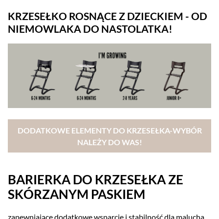
KRZESEŁKO ROSNĄCE Z DZIECKIEM - OD
NIEMOWLAKA DO NASTOLATKA!
DODATKOWE ELEMENTY DO KRZESEŁKA-WYBÓR
NALEŻY DO WAS!
BARIERKA DO KRZESEŁKA ZE
SKÓRZANYM PASKIEM
zapewniające dodatkowe wsparcie i stabilność dla malucha.