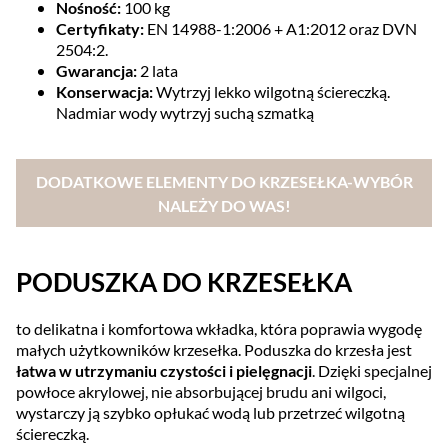
Nośność:
100 kg
Certyfikaty:
EN 14988-1:2006 + A1:2012 oraz DVN
2504:2.
Gwarancja:
2 lata
Konserwacja:
Wytrzyj lekko wilgotną ściereczką.
Nadmiar wody wytrzyj suchą szmatką
DODATKOWE ELEMENTY DO KRZESEŁKA-WYBÓR
NALEŻY DO WAS!
PODUSZKA DO KRZESEŁKA
to delikatna i komfortowa wkładka, która poprawia wygodę
małych użytkowników krzesełka. Poduszka do krzesła jest
łatwa w utrzymaniu czystości i pielęgnacji
. Dzięki specjalnej
powłoce akrylowej, nie absorbującej brudu ani wilgoci,
wystarczy ją szybko opłukać wodą lub przetrzeć wilgotną
ściereczką.