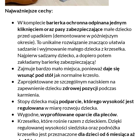
Najważniejsze cechy:
W komplecie
barierka ochronna odpinana jednym
kliknięciem oraz pasy zabezpieczające
małe dziecko
przed upadkiem (demontowane w późniejszym
okresie). To unikalne rozwiązanie znacząco ułatwia
sadzanie i wyjmowanie małego dziecka z krzesełka.
Najpierw sadzamy dziecko, a dopiero potem
zakładamy barierkę zabezpieczającą!
Zajmuje bardzo mało miejsca, ponieważ
daje się
wsunąć pod stół
jak normalne krzesło.
Zaprojektowane ze szczególnym naciskiem na
zapewnienie dziecku
zdrowej pozycji
podczas
karmienia.
Stopy dziecka mają
podparcie, którego wysokość jest
regulowana
w miarę rozwoju dziecka.
Wygodne,
wyprofilowane oparcie dla pleców
.
Krzesełko, które rośnie razem z dzieckiem. Dzięki
regulowanej wysokości siedziska oraz podnóżka
krzesełko jest przeznaczone
dla dzieci od 6 miesiąca aż