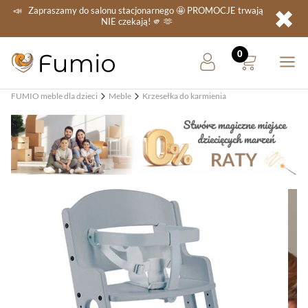
✖
📣
Zapraszamy do salonu stacjonarnego
🤩 PROMOCJE
trwają
NIE
czekają! 🫵 🫶
FUMIO meble dla dzieci
Meble
Krzesełka do karmienia