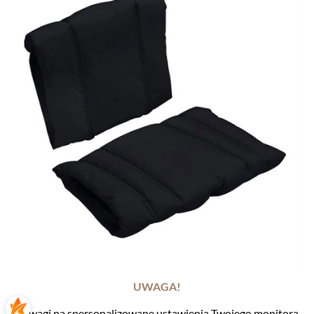
UWAGA!
Z uwagi na spersonalizowane ustawienia Twojego monitora,