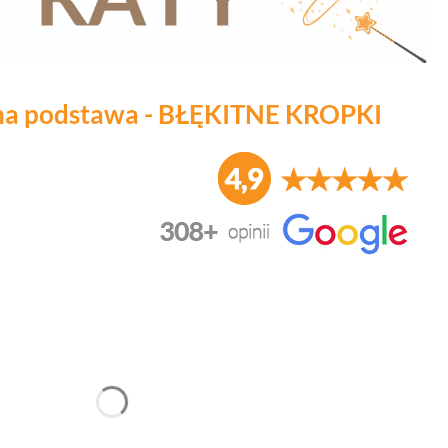
na podstawa - BŁĘKITNE KROPKI
duktu:
nić się ceną
*
Żarówka w zestawie