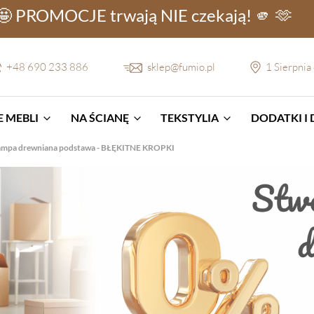
🤩 PROMOCJE
trwają NIE
czekają! 🫵 🫶
+48 690 233 886
sklep@fumio.pl
1 Sierpnia
 MEBLI
NA ŚCIANĘ
TEKSTYLIA
DODATKI I
ampa drewniana podstawa - BŁĘKITNE KROPKI