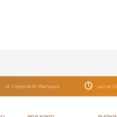
ul. 1 Sierpnia 46, Warszawa
pon-pt: 1
CI
MOJE KONTO
PŁATNOŚ