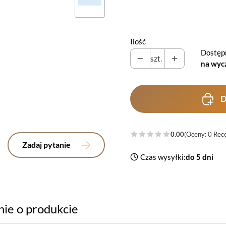
Wybierz
Ilość
Dostęp
szt.
na wyc
D
0.00
(Oceny: 0 Rece
Zadaj pytanie
Czas wysyłki:
do 5 dni
nie o produkcie