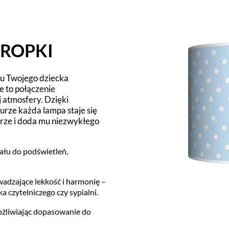
KROPKI
ju Twojego dziecka
e to połączenie
j atmosfery. Dzięki
rze każda lampa staje się
trze i doda mu niezwykłego
łu do podświetleń,
wadzające lekkość i harmonię –
ka czytelniczego czy sypialni.
ożliwiając dopasowanie do