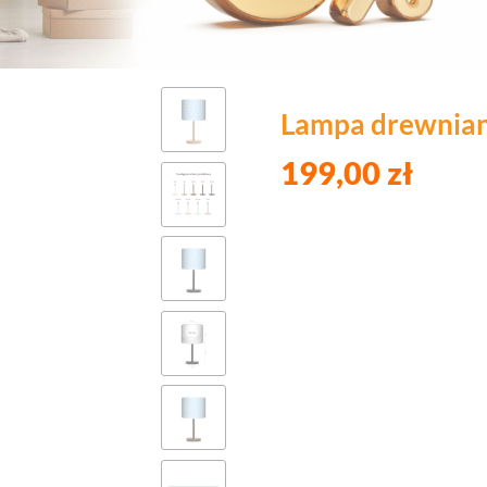
Lampa drewnia
199,00 zł
Wybierz wariant pro
Poszczególne warianty mogą róż
*
Kolor podstawy