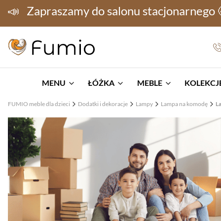
📣
Zapraszamy do salonu stacjonarnego
MENU
ŁÓŻKA
MEBLE
KOLEKCJE
FUMIO meble dla dzieci
Dodatki i dekoracje
Lampy
Lampa na komodę
L