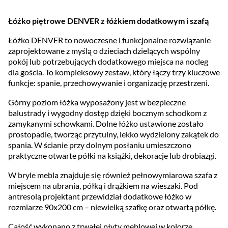
Łóżko piętrowe DENVER z łóżkiem dodatkowym i szafą
Łóżko DENVER to nowoczesne i funkcjonalne rozwiązanie
zaprojektowane z myślą o dzieciach dzielących wspólny
pokój lub potrzebujących dodatkowego miejsca na nocleg
dla gościa. To kompleksowy zestaw, który łączy trzy kluczowe
funkcje: spanie, przechowywanie i organizację przestrzeni.
Górny poziom łóżka wyposażony jest w bezpieczne
balustrady i wygodny dostęp dzięki bocznym schodkom z
zamykanymi schowkami. Dolne łóżko ustawione zostało
prostopadle, tworząc przytulny, lekko wydzielony zakątek do
spania. W ścianie przy dolnym posłaniu umieszczono
praktyczne otwarte półki na książki, dekoracje lub drobiazgi.
W bryle mebla znajduje się również pełnowymiarowa szafa z
miejscem na ubrania, półką i drążkiem na wieszaki. Pod
antresolą projektant przewidział dodatkowe łóżko w
rozmiarze 90x200 cm – niewielką szafkę oraz otwartą półkę.
Całość wykonano z trwałej płyty meblowej w kolorze