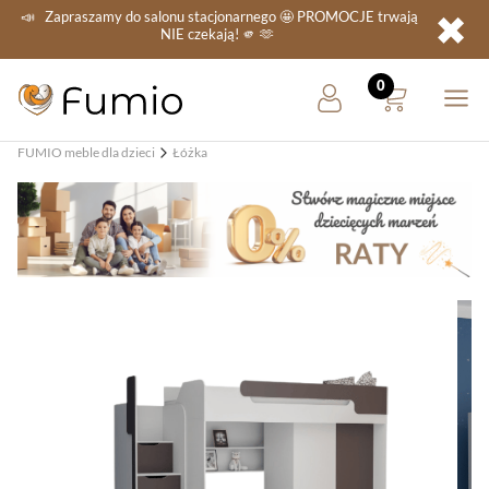
✖
📣
Zapraszamy do salonu stacjonarnego
🤩 PROMOCJE
trwają
NIE
czekają! 🫵 🫶
FUMIO meble dla dzieci
Łóżka