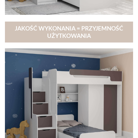
JAKOŚĆ WYKONANIA = PRZYJEMNOŚĆ
UŻYTKOWANIA