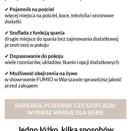
✔
Pojemnik na pościel
więcej miejsca na pościel, koce, tekstylia i sezonowe
dodatki
✔
Szuflada z funkcją spania
drugie miejsce do spania bez zajmowania dodatkowej
przestrzeni w pokoju
✔
Dopasowanie do pokoju
wiele rozmiarów, układów, tkanin i opcji dodatkowych
✔
Możliwość obejrzenia na żywo
w showroomie FUMIO w Warszawie sprawdzisz jakość
przed zakupem
BARIERKA, POJEMNIK CZY SZUFLADA?
WYBIERZ WERSJĘ DLA SIEBIE
Jedno łóżko, kilka sposobów