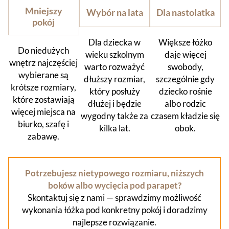
Mniejszy
Wybór na lata
Dla nastolatka
pokój
Dla dziecka w
Większe łóżko
Do niedużych
wieku szkolnym
daje więcej
wnętrz najczęściej
warto rozważyć
swobody,
wybierane są
dłuższy rozmiar,
szczególnie gdy
krótsze rozmiary,
który posłuży
dziecko rośnie
które zostawiają
dłużej i będzie
albo rodzic
więcej miejsca na
wygodny także za
czasem kładzie się
biurko, szafę i
kilka lat.
obok.
zabawę.
Potrzebujesz nietypowego rozmiaru, niższych
boków albo wycięcia pod parapet?
Skontaktuj się z nami — sprawdzimy możliwość
wykonania łóżka pod konkretny pokój i doradzimy
najlepsze rozwiązanie.