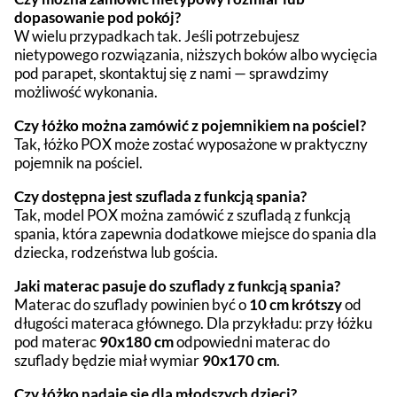
dopasowanie pod pokój?
W wielu przypadkach tak. Jeśli potrzebujesz
nietypowego rozwiązania, niższych boków albo wycięcia
pod parapet, skontaktuj się z nami — sprawdzimy
możliwość wykonania.
Czy łóżko można zamówić z pojemnikiem na pościel?
Tak, łóżko POX może zostać wyposażone w praktyczny
pojemnik na pościel.
Czy dostępna jest szuflada z funkcją spania?
Tak, model POX można zamówić z szufladą z funkcją
spania, która zapewnia dodatkowe miejsce do spania dla
dziecka, rodzeństwa lub gościa.
Jaki materac pasuje do szuflady z funkcją spania?
Materac do szuflady powinien być o
10 cm krótszy
od
długości materaca głównego. Dla przykładu: przy łóżku
pod materac
90x180 cm
odpowiedni materac do
szuflady będzie miał wymiar
90x170 cm
.
Czy łóżko nadaje się dla młodszych dzieci?