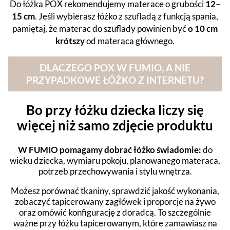
Do łóżka POX rekomendujemy materace o grubości
12–
15 cm
. Jeśli wybierasz łóżko z szufladą z funkcją spania,
pamiętaj, że materac do szuflady powinien być
o 10 cm
krótszy
od materaca głównego.
DLACZEGO POX W FUMIO, A NIE
PRZYPADKOWE ŁÓŻKO Z INTERNETU?
Bo przy łóżku dziecka liczy się
więcej niż samo zdjęcie produktu
W FUMIO pomagamy dobrać łóżko świadomie:
do
wieku dziecka, wymiaru pokoju, planowanego materaca,
potrzeb przechowywania i stylu wnętrza.
Możesz porównać tkaniny, sprawdzić jakość wykonania,
zobaczyć tapicerowany zagłówek i proporcje na żywo
oraz omówić konfigurację z doradcą. To szczególnie
ważne przy łóżku tapicerowanym, które zamawiasz na