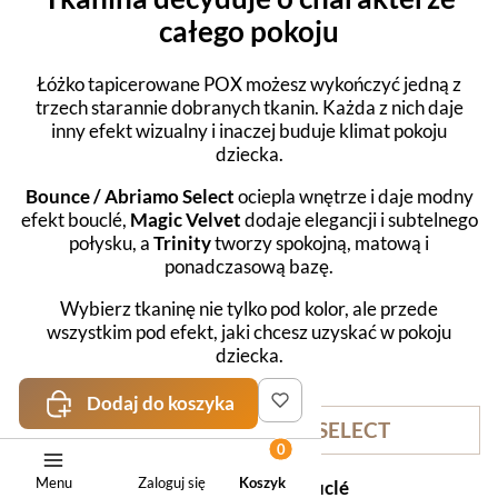
całego pokoju
Łóżko tapicerowane POX możesz wykończyć jedną z
trzech starannie dobranych tkanin. Każda z nich daje
inny efekt wizualny i inaczej buduje klimat pokoju
dziecka.
Bounce / Abriamo Select
ociepla wnętrze i daje modny
efekt bouclé,
Magic Velvet
dodaje elegancji i subtelnego
połysku, a
Trinity
tworzy spokojną, matową i
ponadczasową bazę.
Wybierz tkaninę nie tylko pod kolor, ale przede
wszystkim pod efekt, jaki chcesz uzyskać w pokoju
dziecka.
Dodaj do koszyka
BOUNCE / ABRIAMO SELECT
Menu
Zaloguj się
Koszyk
Efekt: przytulne bouclé