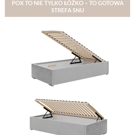
POX TO NIE TYLKO ŁÓŻKO – TO GOTOWA
STREFA SNU