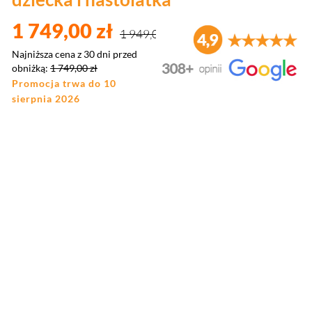
1 749,00 zł
1 949,00 zł
Najniższa cena z 30 dni przed
obniżką:
1 749,00 zł
Promocja trwa do 10
sierpnia 2026
Wybierz wariant produktu:
Poszczególne warianty mogą różnić się ceną
*
Rozmiar
Wybierz
*
Tkanina – wpisz nazwę i numer koloru