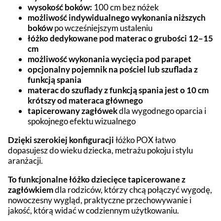
wysokość boków:
100 cm bez nóżek
możliwość indywidualnego wykonania niższych
boków
po wcześniejszym ustaleniu
łóżko dedykowane pod materac o grubości 12–15
cm
możliwość wykonania wycięcia pod parapet
opcjonalny pojemnik na pościel lub szuflada z
funkcją spania
materac do szuflady z funkcją spania jest o 10 cm
krótszy od materaca głównego
tapicerowany zagłówek
dla wygodnego oparcia i
spokojnego efektu wizualnego
Dzięki szerokiej konfiguracji
łóżko POX łatwo
dopasujesz do wieku dziecka, metrażu pokoju i stylu
aranżacji.
To funkcjonalne łóżko dziecięce tapicerowane z
zagłówkiem
dla rodziców, którzy chcą połączyć wygodę,
nowoczesny wygląd, praktyczne przechowywanie i
jakość, którą widać w codziennym użytkowaniu.