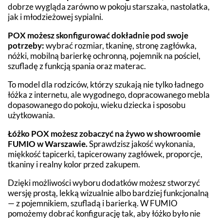
dobrze wygląda zarówno w pokoju starszaka, nastolatka,
jak i młodzieżowej sypialni.
POX możesz skonfigurować dokładnie pod swoje
potrzeby:
wybrać rozmiar, tkaninę, stronę zagłówka,
nóżki, mobilną barierkę ochronną, pojemnik na pościel,
szufladę z funkcją spania oraz materac.
To model dla rodziców, którzy szukają nie tylko ładnego
łóżka z internetu, ale wygodnego, dopracowanego mebla
dopasowanego do pokoju, wieku dziecka i sposobu
użytkowania.
Łóżko POX możesz zobaczyć na żywo w showroomie
FUMIO w Warszawie.
Sprawdzisz jakość wykonania,
miękkość tapicerki, tapicerowany zagłówek, proporcje,
tkaniny i realny kolor przed zakupem.
Dzięki możliwości wyboru dodatków możesz stworzyć
wersję prostą, lekką wizualnie albo bardziej funkcjonalną
— z pojemnikiem, szufladą i barierką. W FUMIO
pomożemy dobrać konfigurację tak, aby łóżko było nie