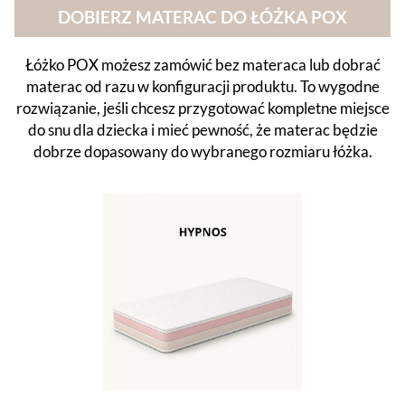
DOBIERZ MATERAC DO ŁÓŻKA POX
Łóżko POX możesz zamówić bez materaca lub dobrać
materac od razu w konfiguracji produktu. To wygodne
rozwiązanie, jeśli chcesz przygotować kompletne miejsce
do snu dla dziecka i mieć pewność, że materac będzie
dobrze dopasowany do wybranego rozmiaru łóżka.