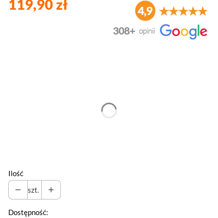
119,90 zł
Wybierz wariant produktu:
Poszczególne warianty mogą różnić się ceną
*
Rozmiar
Wybierz
Ilość
szt.
Dostępność: