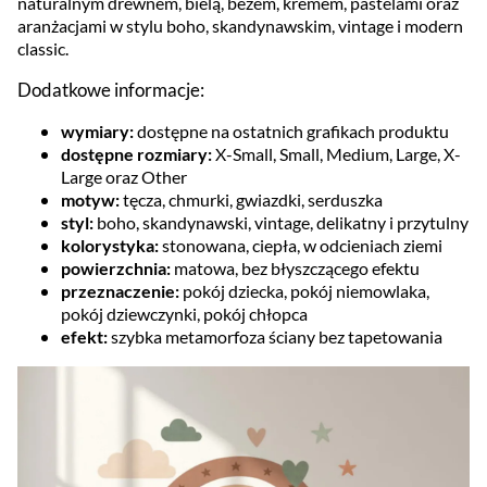
naturalnym drewnem, bielą, beżem, kremem, pastelami oraz
aranżacjami w stylu boho, skandynawskim, vintage i modern
classic.
Dodatkowe informacje:
wymiary:
dostępne na ostatnich grafikach produktu
dostępne rozmiary:
X-Small, Small, Medium, Large, X-
Large oraz Other
motyw:
tęcza, chmurki, gwiazdki, serduszka
styl:
boho, skandynawski, vintage, delikatny i przytulny
kolorystyka:
stonowana, ciepła, w odcieniach ziemi
powierzchnia:
matowa, bez błyszczącego efektu
przeznaczenie:
pokój dziecka, pokój niemowlaka,
pokój dziewczynki, pokój chłopca
efekt:
szybka metamorfoza ściany bez tapetowania