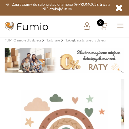
✖
📣
Zapraszamy do salonu stacjonarnego
🤩 PROMOCJE
trwają
NIE
czekają! 🫵 🫶
FUMIO meble dla dzieci
Na ścianę
Naklejki na ścianę dla dzieci