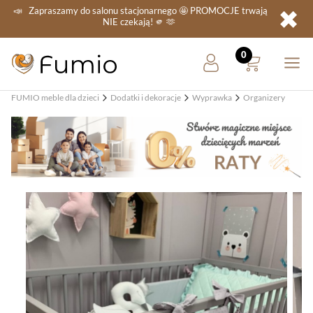
✖
📣
Zapraszamy do salonu stacjonarnego
🤩 PROMOCJE
trwają
NIE
czekają! 🫵 🫶
FUMIO meble dla dzieci
Dodatki i dekoracje
Wyprawka
Organizery