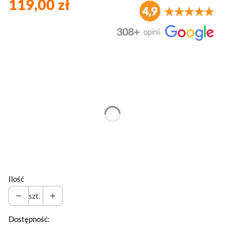
119,00 zł
Wybierz wariant produktu:
Poszczególne warianty mogą różnić się ceną
*
Kolor
Wybierz
Ilość
szt.
Dostępność: