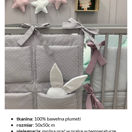
tkanina
: 100% bawełna plumeti
rozmiar
: 50x50c m
pielęgnacja
: można prać w pralce w temperaturze