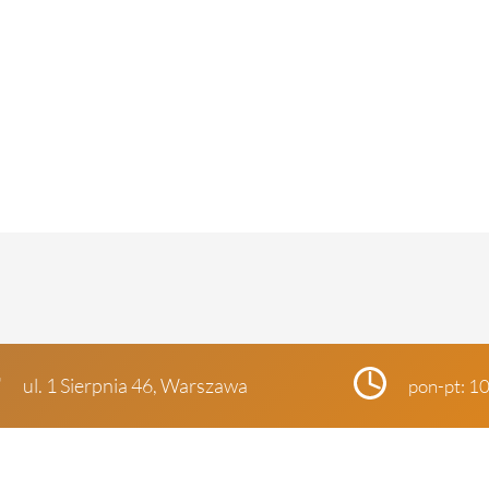
ul. 1 Sierpnia 46, Warszawa
pon-pt: 1