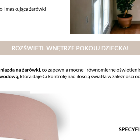
ło i maskująca żarówki
ROZŚWIETL WNĘTRZE POKOJU DZIECKA!
gniazda na żarówki
, co zapewnia mocne i równomierne oświetlenie
obwodową
, która daje Ci kontrolę nad ilością światła w zależności o
SPECYF