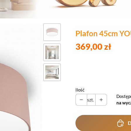
Plafon 45cm Y
369,00 zł
Ilość
Dostęp
szt.
na wyc
D