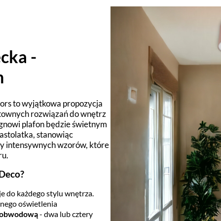
cka -
n
ors to wyjątkowa propozycja
ektownych rozwiązań do wnętrz
ignowi plafon będzie świetnym
astolatka, stanowiąc
y intensywnych wzorów, które
ru.
gDeco?
e do każdego stylu wnętrza.
lnego oświetlenia
wuobwodową
- dwa lub cztery