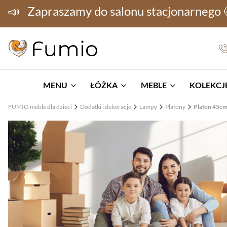
📣
Zapraszamy do salonu stacjonarnego
MENU
ŁÓŻKA
MEBLE
KOLEKCJE
FUMIO meble dla dzieci
Dodatki i dekoracje
Lampy
Plafony
Plafon 45