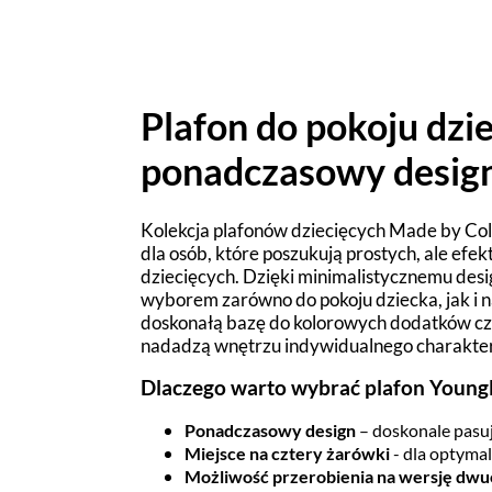
Plafon do pokoju dzie
ponadczasowy desig
Kolekcja plafonów dziecięcych Made by Col
dla osób, które poszukują prostych, ale ef
dziecięcych. Dzięki minimalistycznemu des
wyborem zarówno do pokoju dziecka, jak i n
doskonałą bazę do kolorowych dodatków cz
nadadzą wnętrzu indywidualnego charakte
Dlaczego warto wybrać plafon Youn
Ponadczasowy design
– doskonale pasuj
Miejsce na cztery żarówki
- dla optyma
Możliwość przerobienia na wersję d