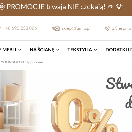
🤩 PROMOCJE
trwają NIE
czekają! 🫵 🫶
+48 690 233 886
sklep@fumio.pl
1 Sierpnia
 MEBLI
NA ŚCIANĘ
TEKSTYLIA
DODATKI I
cm YOUNGDECO cappuccino