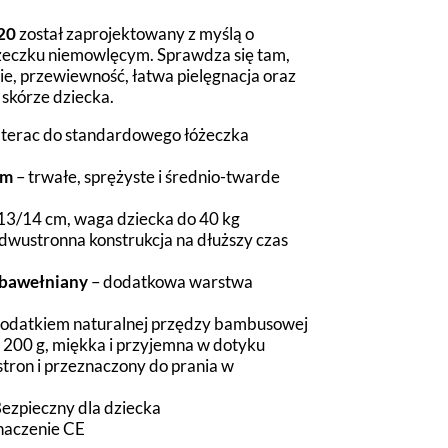
20
został zaprojektowany z myślą o
żeczku niemowlęcym. Sprawdza się tam,
cie, przewiewność, łatwa pielęgnacja oraz
 skórze dziecka.
terac do standardowego łóżeczka
cm
– trwałe, sprężyste i średnio-twarde
13/14 cm, waga dziecka do 40 kg
dwustronna konstrukcja na dłuższy czas
 bawełniany
– dodatkowa warstwa
dodatkiem naturalnej przędzy bambusowej
 200 g, miękka i przyjemna w dotyku
stron i przeznaczony do prania w
Bezpieczny dla dziecka
znaczenie CE