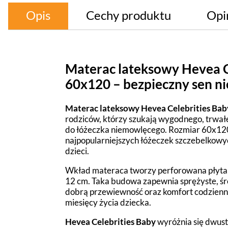
Opis
Cechy produktu
Opi
Materac lateksowy Hevea C
60x120 – bezpieczny sen n
Materac lateksowy Hevea Celebrities Ba
rodziców, którzy szukają wygodnego, trwał
do łóżeczka niemowlęcego. Rozmiar 60x120
najpopularniejszych łóżeczek szczebelkowy
dzieci.
Wkład materaca tworzy perforowana płyta z
12 cm. Taka budowa zapewnia sprężyste, ś
dobrą przewiewność oraz komfort codzienne
miesięcy życia dziecka.
Hevea Celebrities Baby
wyróżnia się dwust