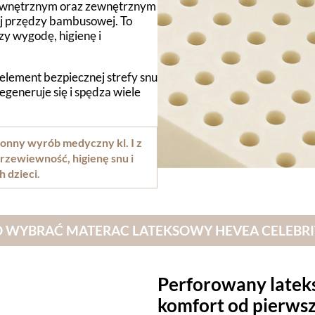
ewnętrznym oraz zewnętrznym
 przędzy bambusowej. To
zy wygodę, higienę i
 element bezpiecznej strefy snu
generuje się i spędza wiele
onny wyrób medyczny kl. I z
rzewiewność, higienę snu i
 dzieci.
WYBRAĆ MATERAC LATEKSOWY HEVEA CELEBRIT
Perforowany latek
komfort od pierwsz