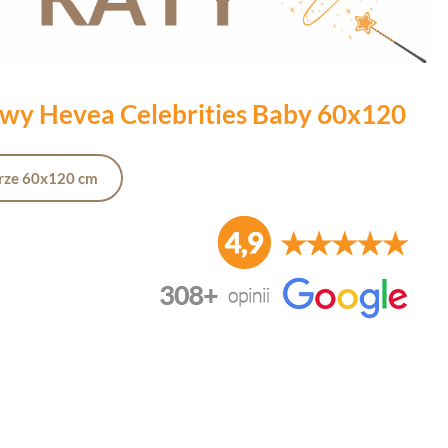
owy Hevea Celebrities Baby 60x120
arze 60x120 cm
duktu:
nić się ceną