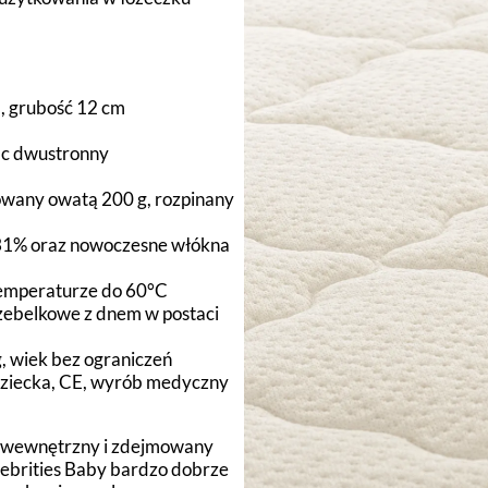
, grubość 12 cm
ac dwustronny
wany owatą 200 g, rozpinany
1% oraz nowoczesne włókna
temperaturze do 60°C
zebelkowe z dnem w postaci
, wiek bez ograniczeń
dziecka, CE, wyrób medyczny
c wewnętrzny i zdejmowany
ebrities Baby bardzo dobrze