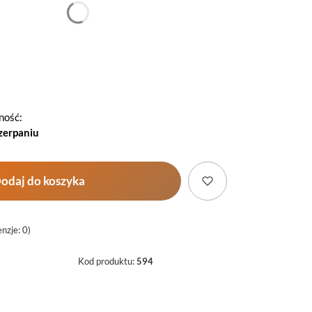
*
Ochraniacz
Wybierz
ność:
zerpaniu
odaj do koszyka
nzje: 0)
Kod produktu:
594