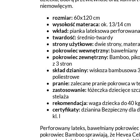
niemowlęcym.
rozmiar:
60x120 cm
wysokość materaca:
ok. 13/14 cm
wkład:
pianka lateksowa perforowana
twardość:
średnio-twardy
strony użytkowe:
dwie strony, mater
pokrowiec wewnętrzny:
bawełniany
pokrowiec zewnętrzny:
Bamboo, piko
z 3 stron
skład dzianiny:
wiskoza bambusowa 3
poliestrowe
pranie:
zalecane pranie pokrowca w 
zastosowanie:
łóżeczka dziecięce szc
stelaża
rekomendacja:
waga dziecka do 40 kg
certyfikaty:
dzianina Bezpieczny dla 
kl. I
Perforowany lateks, bawełniany pokrowie
pokrowiec Bamboo sprawiają, że Hevea Cel