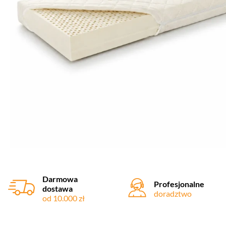
Darmowa
Profesjonalne
dostawa
doradztwo
od 10.000 zł