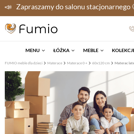
📣
Zapraszamy do salonu stacjonarnego
MENU
ŁÓŻKA
MEBLE
KOLEKCJE
FUMIO meble dla dzieci
Materace
Materace 0 +
60x120 cm
Materac lat