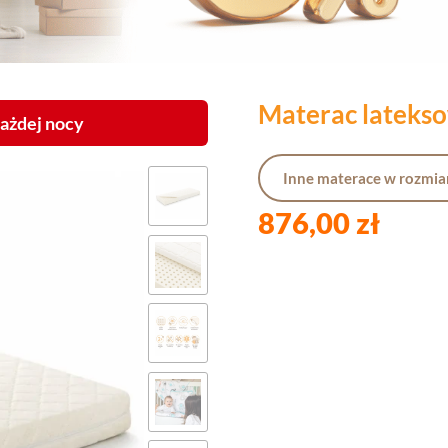
Materac lateks
ażdej nocy
Inne materace w rozmi
876,00 zł
Wybierz wariant pro
Poszczególne warianty mogą róż