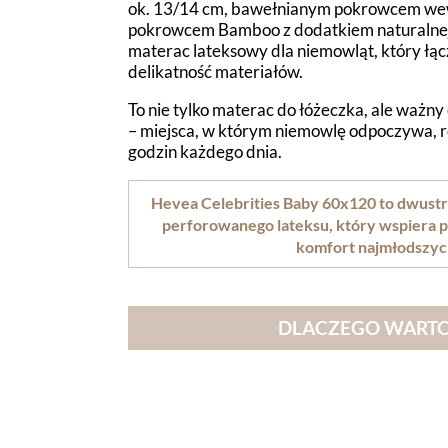
ok. 13/14 cm, bawełnianym pokrowcem w
pokrowcem Bamboo z dodatkiem naturalnej
materac lateksowy dla niemowląt, który łąc
delikatność materiałów.
To nie tylko materac do łóżeczka, ale ważny
– miejsca, w którym niemowlę odpoczywa, re
godzin każdego dnia.
Hevea Celebrities Baby 60x120 to dwustr
perforowanego lateksu, który wspiera p
komfort najmłodszych
DLACZEGO WARTO 