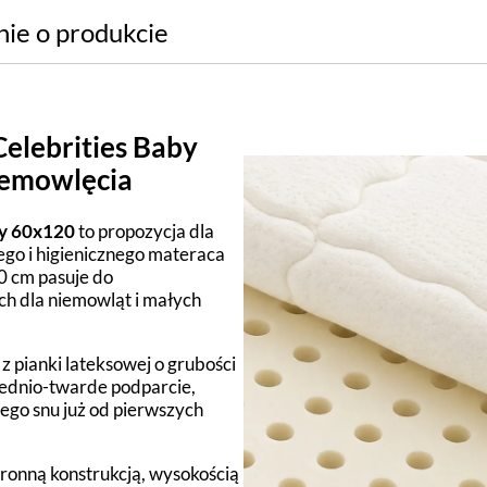
nie o produkcie
elebrities Baby
iemowlęcia
by 60x120
to propozycja dla
ego i higienicznego materaca
 cm pasuje do
ch dla niemowląt i małych
 pianki lateksowej o grubości
rednio-twarde podparcie,
go snu już od pierwszych
ronną konstrukcją, wysokością