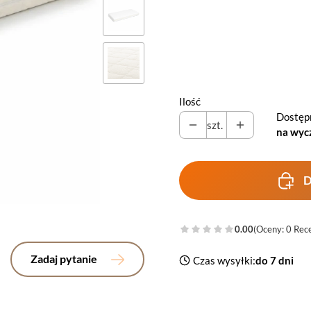
*
Pokrowiec
Wybierz
Ilość
Dostęp
szt.
na wyc
D
0.00
(Oceny: 0 Rece
Zadaj pytanie
Czas wysyłki:
do 7 dni