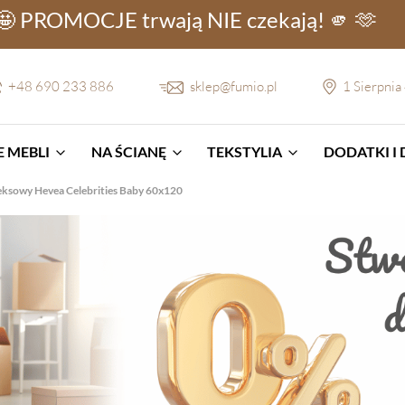
🤩 PROMOCJE
trwają NIE
czekają! 🫵 🫶
+48 690 233 886
sklep@fumio.pl
1 Sierpnia
 MEBLI
NA ŚCIANĘ
TEKSTYLIA
DODATKI I
eksowy Hevea Celebrities Baby 60x120