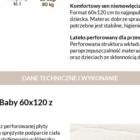
Komfortowy sen niemowlęcia
Format 60x120 cm to najpopul
dziecka. Materac dobrze spra
potrzebne jest stabilne, higie
Lateks perforowany dla prz
Perforowana struktura wkładu 
paroprzepuszczalność materac
oraz dzieciach ze skłonnością 
DANE TECHNICZNE I WYKONANIE
 Baby 60x120 z
z perforowanej płyty
 sprężyste podparcie ciała
 użytkowania w łóżeczku