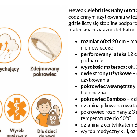
Hevea Celebrities Baby 60x1
codziennym użytkowaniu w łó
gdzie liczy się stabilne podpar
materiały przyjazne delikatnej
rozmiar 60x120 cm
– ma
niemowlęcego
perforowany lateks 12 
podparcie
wysokość materaca:
ok. 
dwie strony użytkowe
– 
użytkowania
pokrowiec wewnętrzny
higieniczna
pokrowiec Bamboo
– z 
dzianina pikowana owatą
pokrowiec rozpinany z 3 
temperaturze do 60°C
dzianina z certyfikatem 
wyrób medyczny kl. I, o