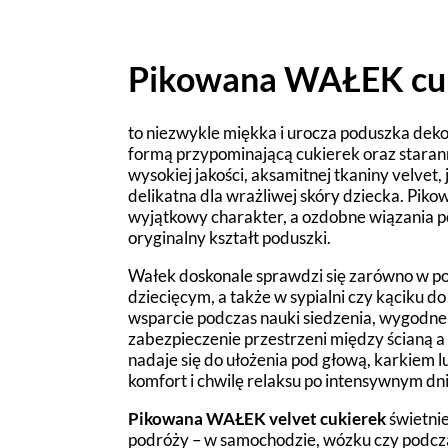
Pikowana WAŁEK cuk
to niezwykle miękka i urocza poduszka dek
formą przypominającą cukierek oraz stara
wysokiej jakości, aksamitnej tkaniny velvet,
delikatna dla wrażliwej skóry dziecka. Piko
wyjątkowy charakter, a ozdobne wiązania p
oryginalny kształt poduszki.
Wałek doskonale sprawdzi się zarówno w po
dziecięcym, a także w sypialni czy kąciku d
wsparcie podczas nauki siedzenia, wygodne
zabezpieczenie przestrzeni między ścianą a
nadaje się do ułożenia pod głową, karkiem 
komfort i chwilę relaksu po intensywnym dni
Pikowana WAŁEK velvet cukierek
świetnie
podróży – w samochodzie, wózku czy podcz