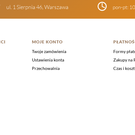
ul. 1 Sierpnia 46, Warszawa
pon-pt: 1
CI
MOJE KONTO
PŁATNOŚ
Twoje zamówienia
Formy płat
Ustawienia konta
Zakupy na
Przechowalnia
Czas i kosz