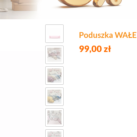
Poduszka WAŁEK
99,00 zł
Wybierz wariant pro
Poszczególne warianty mogą róż
*
Kolor tkaniny VELVET