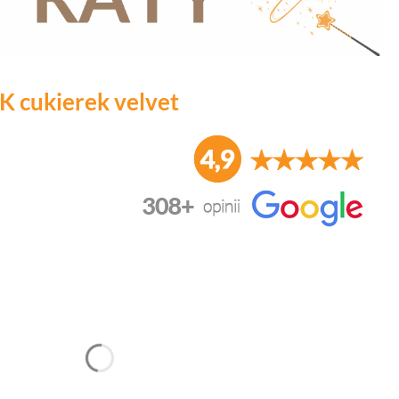
 cukierek velvet
duktu:
nić się ceną