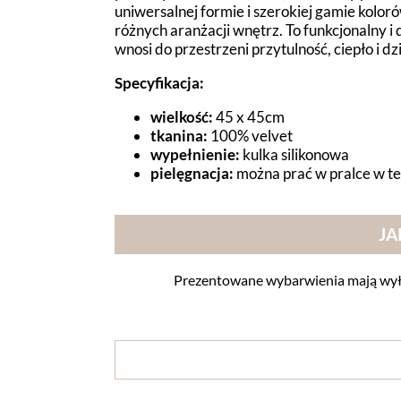
uniwersalnej formie i szerokiej gamie kolo
różnych aranżacji wnętrz. To funkcjonalny i
wnosi do przestrzeni przytulność, ciepło i dz
Specyfikacja:
wielkość:
45
x 45cm
tkanina:
100% velvet
wypełnienie:
kulka silikonowa
pielęgnacja:
można prać w pralce w t
JA
Prezentowane wybarwienia mają wyłą