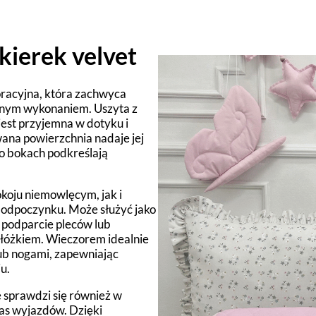
ierek velvet
oracyjna, która zachwyca
nnym wykonaniem. Uszyta z
 jest przyjemna w dotyku i
wana powierzchnia nadaje jej
o bokach podkreślają
koju niemowlęcym, jak i
o odpoczynku. Może służyć jako
 podparcie pleców lub
 łóżkiem. Wieczorem idealnie
lub nogami, zapewniając
u.
 sprawdzi się również w
as wyjazdów. Dzięki