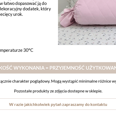
rów łatwo dopasować ją do
 dekoracyjny dodatek, który
iecięcy urok.
emperaturze 30°C
KOŚĆ WYKONANIA = PRZYJEMNOŚĆ UŻYTKOWA
cznie charakter poglądowy. Mogą wystąpić minimalne różnice wy
Pozostałe produkty ze zdjęcia dostepne w sklepie.
W razie jakichkolwiek pytań zapraszamy do kontaktu