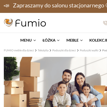
📣
Zapraszamy do salonu stacjonarnego
MENU
ŁÓŻKA
MEBLE
KOLEKCJE
FUMIO meble dla dzieci
Tekstylia
Poduszki dla dzieci
Poduszki wałki
Pod