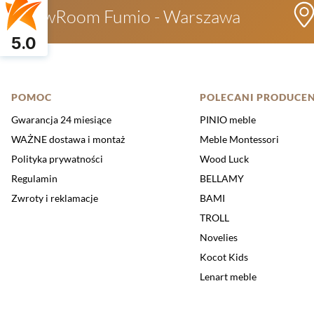
ShowRoom Fumio - Warszawa
5.0
Linki w stopce
POMOC
POLECANI PRODUCEN
Gwarancja 24 miesiące
PINIO meble
WAŻNE dostawa i montaż
Meble Montessori
Polityka prywatności
Wood Luck
Regulamin
BELLAMY
Zwroty i reklamacje
BAMI
TROLL
Novelies
Kocot Kids
Lenart meble