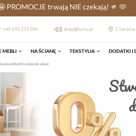
🤩 PROMOCJE
trwają NIE
czekają! 🫵 🫶
+48 690 233 886
sklep@fumio.pl
1 Sierpnia
 MEBLI
NA ŚCIANĘ
TEKSTYLIA
DODATKI I
uszka WAŁEK cukierek velvet