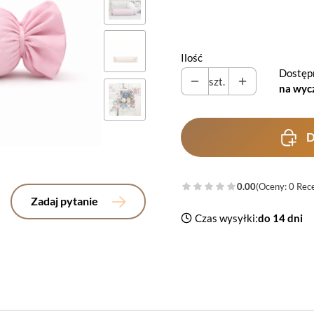
Wybierz
Ilość
Dostęp
szt.
na wyc
D
0.00
(Oceny: 0 Rece
Zadaj pytanie
Czas wysyłki:
do 14 dni