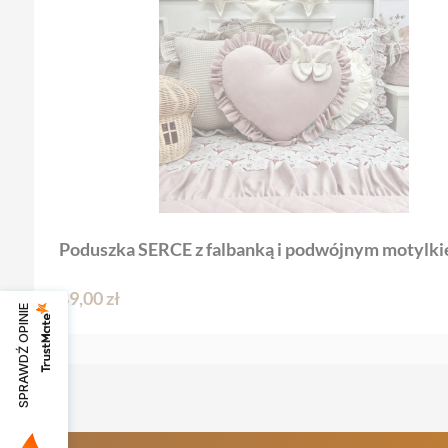
Poduszka SERCE z falbanką i podwójnym motylk
89,00 zł
SPRAWDŹ OPINIE