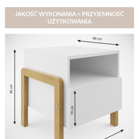
JAKOŚĆ WYKONANIA = PRZYJEMNOŚĆ
UŻYTKOWANIA