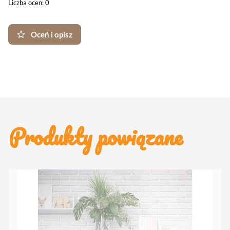
Liczba ocen: 0
Oceń i opisz
Produkty powiązane