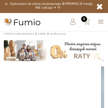
✖
📣
Zapraszamy do salonu stacjonarnego
🤩 PROMOCJE
trwają
NIE
czekają! 🫵 🫶
FUMIO meble dla dzieci
Meble
Szafki nocne