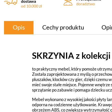
dostawa
doradztwo
od 10.000 zł
Opis
Cechy produktu
Opi
SKRZYNIA z kolekcj
to praktyczny mebel, który pomoże utrzyma
Została zaprojektowana z myślą o przecho
pluszaków, klocków czy gier, dzięki czemu
mieć swoje stałe miejsce. Pojemne wnętrze 
sprzątanie po zabawie i pomaga dziecku uczy
Mebel wykonano z wysokiej jakości płyty lam
odporna na codzienne użytkowanie. Krawęd
obrzeżem ABS, co zwiększa wytrzymałość 