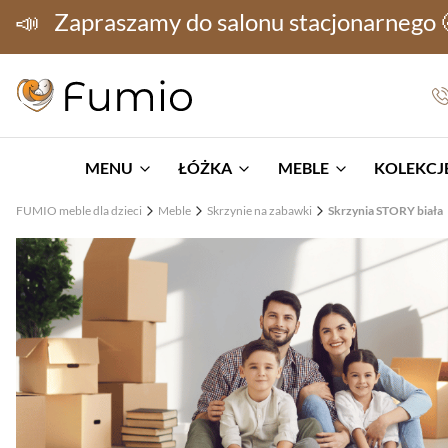
📣
Zapraszamy do salonu stacjonarnego
MENU
ŁÓŻKA
MEBLE
KOLEKCJE
FUMIO meble dla dzieci
Meble
Skrzynie na zabawki
Skrzynia STORY biała