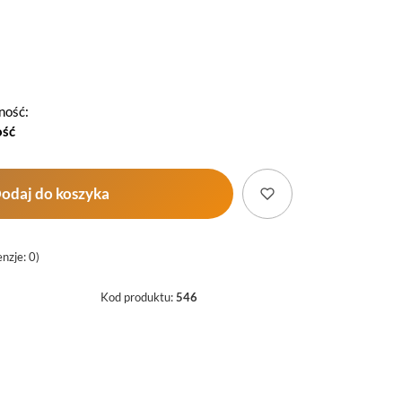
ność:
ość
odaj do koszyka
nzje: 0)
Kod produktu:
546