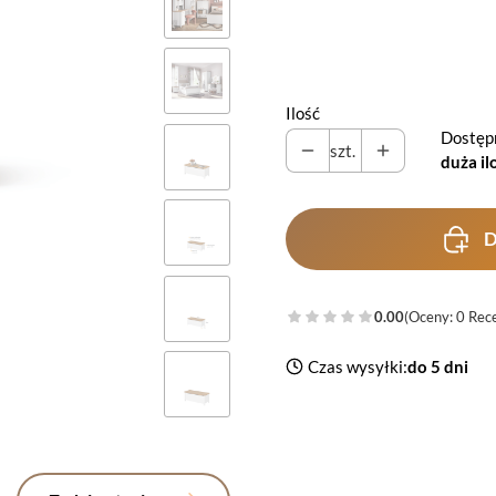
Wybierz
Ilość
Dostęp
szt.
duża il
D
0.00
(Oceny: 0 Rece
Czas wysyłki:
do 5 dni