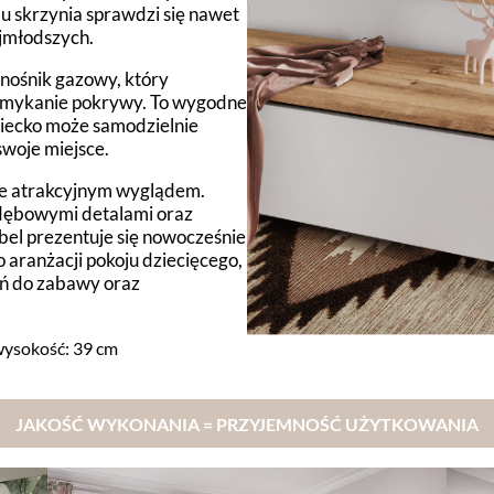
mu skrzynia sprawdzi się nawet
jmłodszych.
nośnik gazowy, który
 zamykanie pokrywy. To wygodne
ziecko może samodzielnie
swoje miejsce.
kże atrakcyjnym wyglądem.
mi dębowymi detalami oraz
bel prezentuje się nowocześnie
o aranżacji pokoju dziecięcego,
eń do zabawy oraz
w
ysokość: 39 cm
JAKOŚĆ WYKONANIA = PRZYJEMNOŚĆ UŻYTKOWANIA