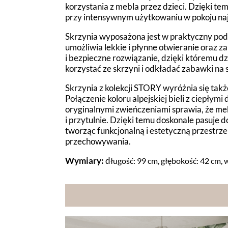
korzystania z mebla przez dzieci. Dzięki te
przy intensywnym użytkowaniu w pokoju na
Skrzynia wyposażona jest w praktyczny pod
umożliwia lekkie i płynne otwieranie oraz
i bezpieczne rozwiązanie, dzięki któremu d
korzystać ze skrzyni i odkładać zabawki na 
Skrzynia z kolekcji STORY wyróżnia się ta
Połączenie koloru alpejskiej bieli z ciepły
oryginalnymi zwieńczeniami sprawia, że me
i przytulnie. Dzięki temu doskonale pasuje d
tworząc funkcjonalną i estetyczną przestrz
przechowywania.
Wymiary:
d
ługość: 99 cm, g
łębokość: 42 cm, 