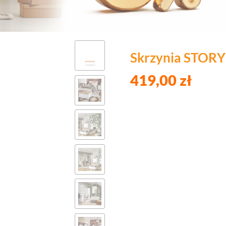
Skrzynia STORY 
419,00 zł
Wybierz wariant pro
Poszczególne warianty mogą róż
Wycena usług dodatkowo
płatnych