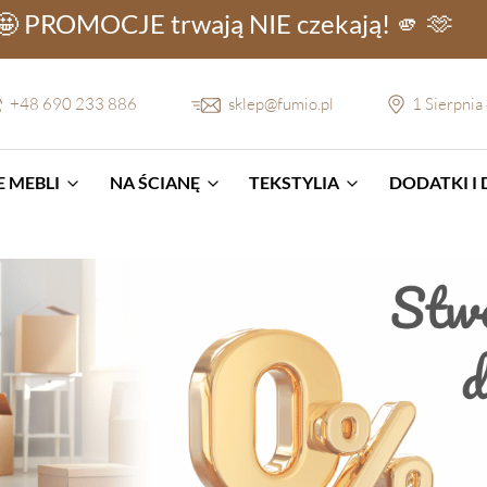
🤩 PROMOCJE
trwają NIE
czekają! 🫵 🫶
+48 690 233 886
sklep@fumio.pl
1 Sierpnia
 MEBLI
NA ŚCIANĘ
TEKSTYLIA
DODATKI I