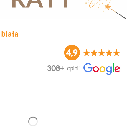
biała
duktu:
nić się ceną