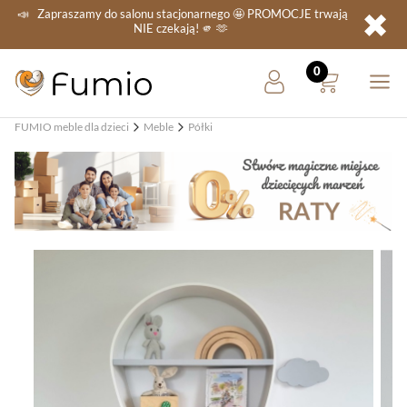
✖
📣
Zapraszamy do salonu stacjonarnego
🤩 PROMOCJE
trwają
NIE
czekają! 🫵 🫶
FUMIO meble dla dzieci
Meble
Półki