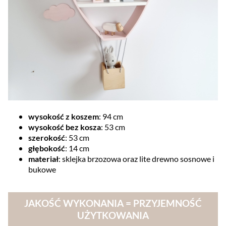
wysokość z koszem
: 94 cm
wysokość bez kosza
: 53 cm
szerokość
: 53 cm
głębokość
: 14 cm
materiał
: sklejka brzozowa oraz lite drewno sosnowe i
bukowe
JAKOŚĆ WYKONANIA = PRZYJEMNOŚĆ
UŻYTKOWANIA