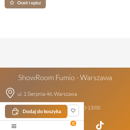
Oceń i opisz
ShowRoom Fumio - Warszawa
ul. 1 Sierpnia 46, Warszawa
pon-pt: 10:00-18:00 | sob: 11:00-13:00
Dodaj do koszyka