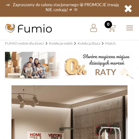
✖
📣
Zapraszamy do salonu stacjonarnego
🤩 PROMOCJE
trwają
NIE
czekają! 🫵 🫶
FUMIO meble dla dzieci
Kolekcje mebli
Kolekcja Baza
Match