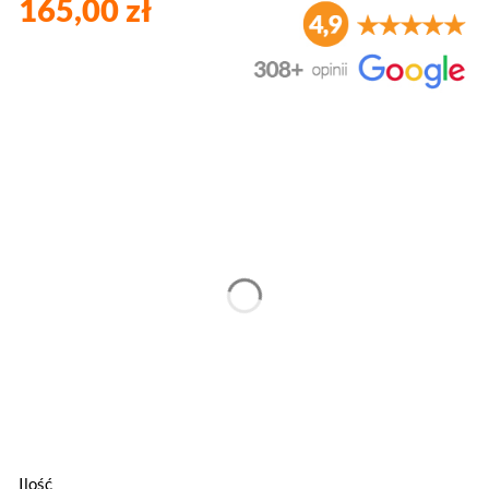
165,00 zł
Wybierz wariant produktu:
Poszczególne warianty mogą różnić się ceną
*
Szerokość
*
Wysokość
Ilość