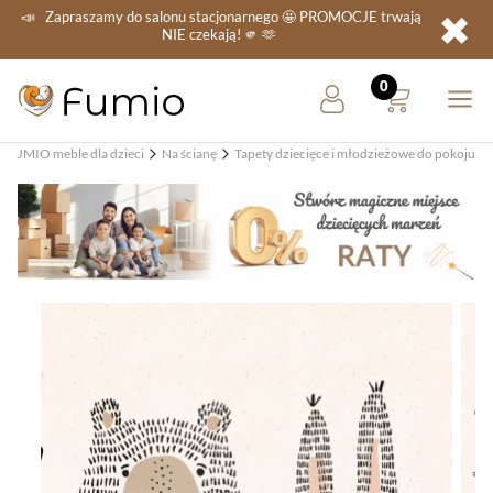
✖
📣
Zapraszamy do salonu stacjonarnego
🤩 PROMOCJE
trwają
NIE
czekają! 🫵 🫶
FUMIO meble dla dzieci
Na ścianę
Tapety dziecięce i młodzieżowe do pokoju