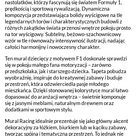
nastolatków, którzy fascynują się światem Formuły 1,
prędkością i sportową rywalizacją. Dynamiczna
kompozycja przedstawiająca bolidy wyścigowe na tle
legendarnych torów i charakterystycznych budowli z
różnych zakątków świata przenosi wnętrze pokoju prosto
na tor wyścigowy. Subtelny, beżowo-szachownicowy
wzór w tle równoważy intensywność ilustracji, nadając
całości harmonijny i nowoczesny charakter.
Ten mural dziecięcy z motywem F1 doskonale sprawdzi
się w pokoju małego fana motoryzacji – zarówno
przedszkolaka, jak i starszego dziecka. Tapeta pobudza
wyobraźnię, inspiruje do kreatywnej zabawy i buduje
przestrzeń, która odzwierciedla pasje młodego
mieszkańca. Dzięki stonowanej kolorystyce mural łatwo
dopasować do aranżacji wnętrza – świetnie komponuje
się z jasnymi meblami, naturalnym drewnem oraz
dodatkami w sportowym stylu.
Mural Racing idealnie prezentuje się jako główny akcent
dekoracyjny za łóżkiem, biurkiem lub w kąciku zabawy,
tworząc spójną i tematyczną przestrzeń. To jednak nie