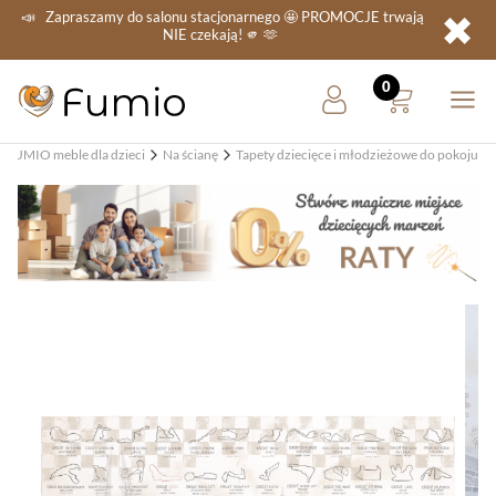
✖
📣
Zapraszamy do salonu stacjonarnego
🤩 PROMOCJE
trwają
NIE
czekają! 🫵 🫶
FUMIO meble dla dzieci
Na ścianę
Tapety dziecięce i młodzieżowe do pokoju