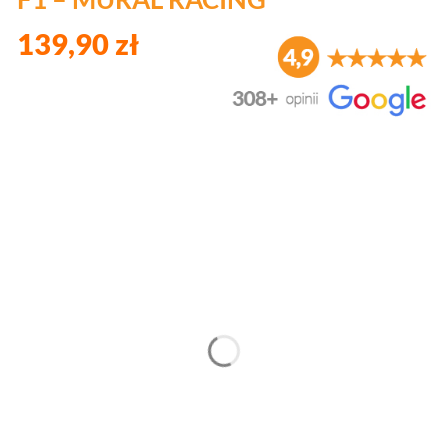
139,90 zł
Wybierz wariant produktu:
Poszczególne warianty mogą różnić się ceną
*
Materiał
Wybierz
*
Wysokość