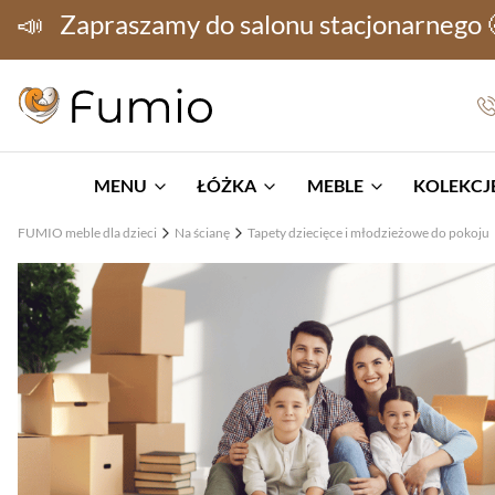
📣
Zapraszamy do salonu stacjonarnego
MENU
ŁÓŻKA
MEBLE
KOLEKCJE
FUMIO meble dla dzieci
Na ścianę
Tapety dziecięce i młodzieżowe do pokoju