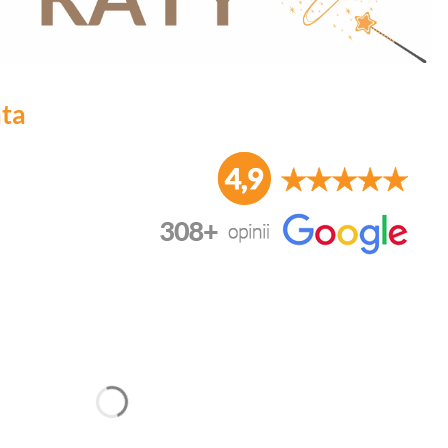
ata
duktu:
nić się ceną
*
Materiał
*
Wysokość