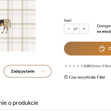
Ilość
Dostępn
m²
na wycz
D
0.00
(Oceny: 0 Rece
Zadaj pytanie
Czas wysyłki:
do 7 dni
nie o produkcie