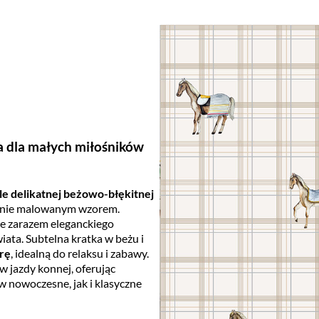
ja dla małych miłośników
tle delikatnej beżowo-błękitnej
cznie malowanym wzorem.
le zarazem eleganckiego
ata. Subtelna kratka w beżu i
rę
, idealną do relaksu i zabawy.
 jazdy konnej, oferując
w nowoczesne, jak i klasyczne