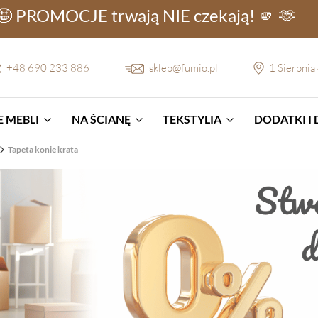
🤩 PROMOCJE
trwają NIE
czekają! 🫵 🫶
+48 690 233 886
sklep@fumio.pl
1 Sierpnia
 MEBLI
NA ŚCIANĘ
TEKSTYLIA
DODATKI I
Tapeta konie krata