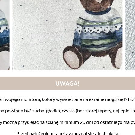
UWAGA!
a Twojego monitora, kolory wyświetlane na ekranie mogą się N
na powinna być sucha, gładka, czysta (bez starej tapety, najlepiej ja
y można przyklejać na ścianę minimum 20 dni od ostatniego malo
Przed nałożeniem tapety zapoznaj się z instrukcją.