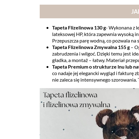
JA
Tapeta Flizelinowa 130 g
- Wykonana z le
lateksowej HP, która zapewnia wysoką in
Przepuszcza parę wodną, co pozwala na s
Tapeta Flizelinowa Zmywalna 155 g
– O
zabrudzenia i wilgoć. Dzięki temu jest i
gładka, a montaż – łatwy. Materiał prze
Tapeta Premium o strukturze lnu lub n
co nadaje jej elegancki wygląd i fakturę 
nie zaleca się intensywnego szorowania. 