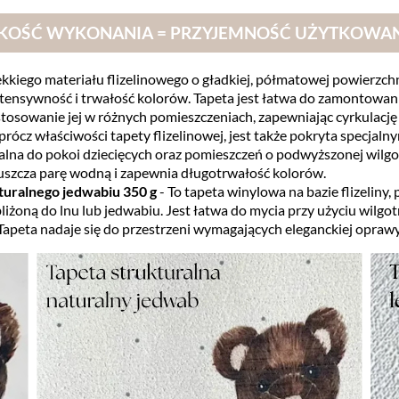
KOŚĆ WYKONANIA = PRZYJEMNOŚĆ UŻYTKOWA
kkiego materiału flizelinowego o gładkiej, półmatowej powierzchn
tensywność i trwałość kolorów. Tapeta jest łatwa do zamontowan
tosowanie jej w różnych pomieszczeniach, zapewniając cyrkulację
prócz właściwości tapety flizelinowej, jest także pokryta specja
dealna do pokoi dziecięcych oraz pomieszczeń o podwyższonej wilg
puszcza parę wodną i zapewnia długotrwałość kolorów.
aturalnego jedwabiu 350 g
- To tapeta winylowa na bazie flizeliny
zbliżoną do lnu lub jedwabiu. Jest łatwa do mycia przy użyciu wilg
Tapeta nadaje się do przestrzeni wymagających eleganckiej oprawy