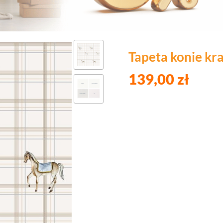
Tapeta konie kr
139,00 zł
Wybierz wariant pro
Poszczególne warianty mogą róż
*
Szerokość