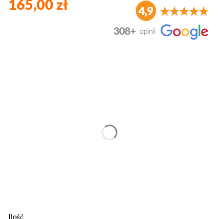
165,00 zł
Wybierz wariant produktu:
Poszczególne warianty mogą różnić się ceną
*
Szerokość
*
Wysokość
Ilość