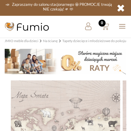
✖
📣
Zapraszamy do salonu stacjonarnego
🤩 PROMOCJE
trwają
NIE
czekają! 🫵 🫶
FUMIO meble dla dzieci
Na ścianę
Tapety dziecięce i młodzieżowe do pokoju