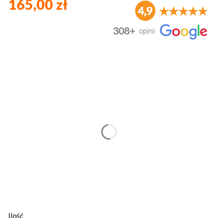
165,00 zł
Wybierz wariant produktu:
Poszczególne warianty mogą różnić się ceną
*
Szerokość
*
Wysokość
Ilość