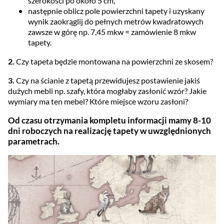
szerokości po około 5 cm,
następnie oblicz pole powierzchni tapety i uzyskany
wynik zaokrąglij do pełnych metrów kwadratowych
zawsze w górę np. 7,45 mkw = zamówienie 8 mkw
tapety.
2.
Czy tapeta będzie montowana na powierzchni ze skosem?
3.
Czy na ścianie z tapetą przewidujesz postawienie jakiś
dużych mebli np. szafy, która mogłaby zasłonić wzór? Jakie
wymiary ma ten mebel? Które miejsce wzoru zasłoni?
Od czasu otrzymania kompletu informacji mamy 8-10
dni roboczych na realizację tapety w uwzględnionych
parametrach.